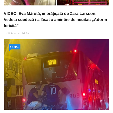
VIDEO. Eva Măruță, îmbrățișată de Zara Larsson.
Vedeta suedeză i-a lăsat o amintire de neuitat: „Adorm
fericită”
08 August 14:47
SOCIAL