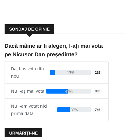
SONDAJ DE OPINIE
Dacă mâine ar fi alegeri, l-ați mai vota
pe Nicușor Dan președinte?
Da, l-aș vota din
13%
262
nou
Nu l-aș mai vota
49%
985
Nu l-am votat nici
37%
746
prima dată
URMĂRIŢI-NE