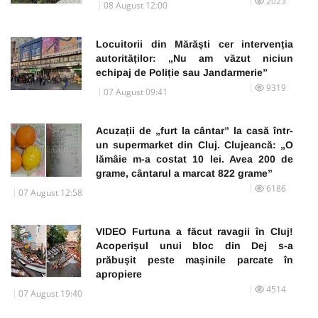
2023
08 August 12:00
Locuitorii din Mărăști cer intervenția
autorităților: „Nu am văzut niciun
echipaj de Poliție sau Jandarmerie”
9319
07 August 09:41
Acuzații de „furt la cântar” la casă într-
un supermarket din Cluj. Clujeancă: „O
lămâie m-a costat 10 lei. Avea 200 de
grame, cântarul a marcat 822 grame”
6186
07 August 12:58
VIDEO Furtuna a făcut ravagii în Cluj!
Acoperișul unui bloc din Dej s-a
prăbușit peste mașinile parcate în
apropiere
4514
07 August 19:40