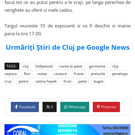
facut tot ce au putut pentru a le vraji, pe langa perechea de
verighete au oferit si inele cadou.
Targul reuneste 70 de expozanti si va fi deschis si maine
pana la ora 17.00.
Urmăriți Știri de Cluj pe Google News
TAGS:
cluj
hollywood
nunta la palat
germania
cluj-
napoca
flori
nunta
cautare
fructe
preturile
penelope
cruz
pietre
salma hayek
fruct
palat
buget
Facebook
X
Whatsapp
Pinterest