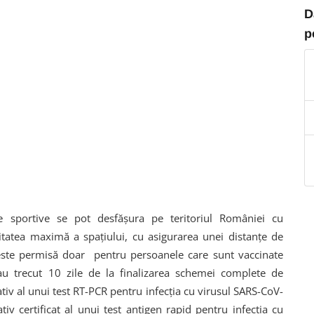
D
p
ile sportive se pot desfășura pe teritoriul României cu
itatea maximă a spațiului, cu asigurarea unei distanțe de
ste permisă doar pentru persoanele care sunt vaccinate
au trecut 10 zile de la finalizarea schemei complete de
tiv al unui test RT-PCR pentru infecția cu virusul SARS-CoV-
v certificat al unui test antigen rapid pentru infecția cu