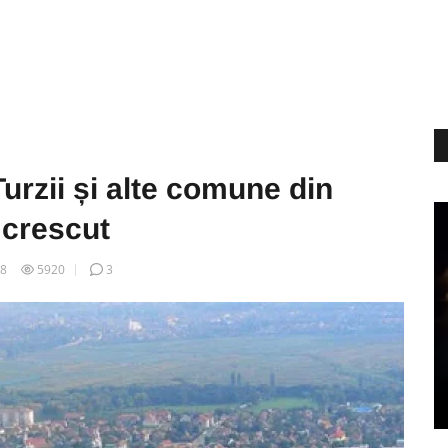
Turzii și alte comune din
 crescut
28
5920
3