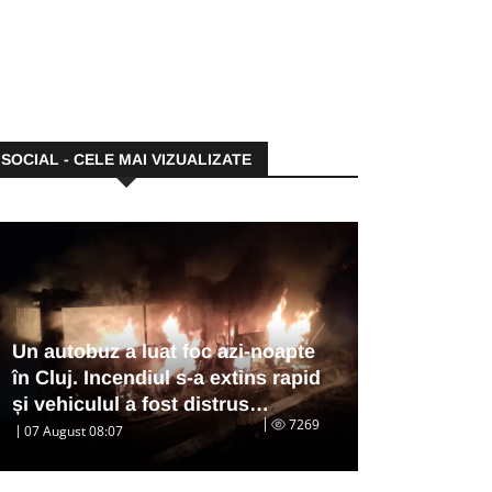
SOCIAL - CELE MAI VIZUALIZATE
Un autobuz a luat foc azi-noapte
în Cluj. Incendiul s-a extins rapid
și vehiculul a fost distrus…
7269
07 August 08:07