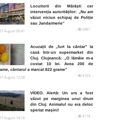
Locuitorii din Mărăști cer
intervenția autorităților: „Nu am
văzut niciun echipaj de Poliție
sau Jandarmerie”
6881
07 August 09:41
Acuzații de „furt la cântar” la
casă într-un supermarket din
Cluj. Clujeancă: „O lămâie m-a
costat 10 lei. Avea 200 de
rame, cântarul a marcat 822 grame”
4193
07 August 12:58
VIDEO. Alertă: Un urs a fost
văzut pe marginea unui drum
din Cluj: Animalul nu era deloc
speriat mașini!
4178
07 August 14:16