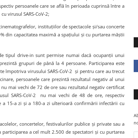
pectiv persoanele care se află în perioada cuprinsă între a
ii cu virusul SARS-CoV-2;
 cinematografelor, instituțiilor de spectacole și/sau concerte
0% din capacitatea maximă a spațiului și cu purtarea măștii
e tipul drive-in sunt permise numai dacă ocupanții unui
eprezintă grupuri de până la 4 persoane. Participarea este
te împotriva virusului SARS-CoV-2 și pentru care au trecut
cinare, persoanele care prezintă rezultatul negativ al unui
 nu mai vechi de 72 de ore sau rezultatul negativ certificat
virusul SARS-CoV-2 nu mai vechi de 48 de ore, respectiv
a 15-a zi și a 180-a zi ulterioară confirmării infectării cu
Ab
no
colelor, concertelor, festivalurilor publice și private sau a
participarea a cel mult 2.500 de spectatori și cu purtarea