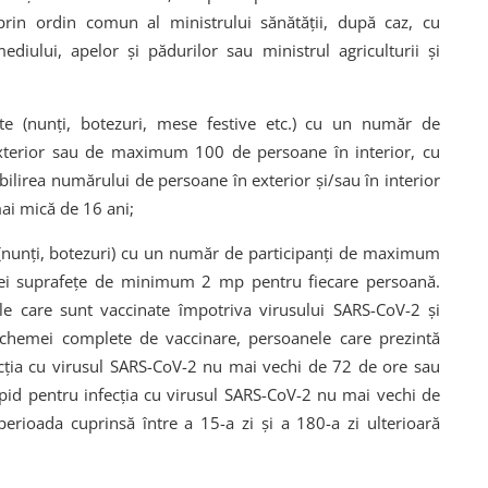
prin ordin comun al ministrului sănătății, după caz, cu
diului, apelor și pădurilor sau ministrul agriculturii și
te (nunți, botezuri, mese festive etc.) cu un număr de
terior sau de maximum 100 de persoane în interior, cu
bilirea numărului de persoane în exterior și/sau în interior
mai mică de 16 ani;
 (nunți, botezuri) cu un număr de participanți de maximum
nei suprafețe de minimum 2 mp pentru fiecare persoană.
e care sunt vaccinate împotriva virusului SARS-CoV-2 și
 schemei complete de vaccinare, persoanele care prezintă
fecția cu virusul SARS-CoV-2 nu mai vechi de 72 de ore sau
 rapid pentru infecția cu virusul SARS-CoV-2 nu mai vechi de
perioada cuprinsă între a 15-a zi și a 180-a zi ulterioară