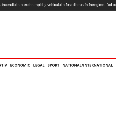
torităților: „Nu am văzut niciun echipaj de Poliție sau Jandarmerie”
ATIV
ECONOMIC
LEGAL
SPORT
NATIONAL/INTERNATIONAL