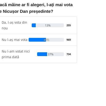
acă mâine ar fi alegeri, l-ați mai vota
e Nicușor Dan președinte?
Da, l-aș vota din
13%
255
nou
Nu l-aș mai vota
49%
969
Nu l-am votat nici
37%
734
prima dată