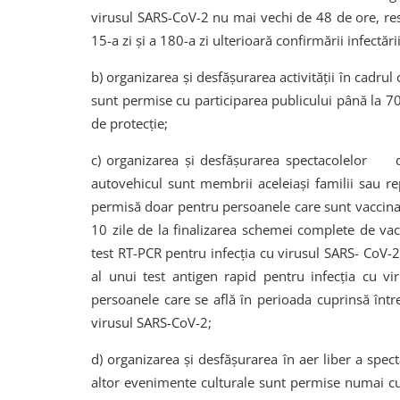
virusul SARS-CoV-2 nu mai vechi de 48 de ore, res
15-a zi și a 180-a zi ulterioară confirmării infectăr
b) organizarea și desfășurarea activității în cadrul
sunt permise cu participarea publicului până la 7
de protecție;
c) organizarea și desfășurarea spectacolelor d
autovehicul sunt membrii aceleiași familii sau r
permisă doar pentru persoanele care sunt vaccina
10 zile de la finalizarea schemei complete de vac
test RT-PCR pentru infecția cu virusul SARS- CoV-2
al unui test antigen rapid pentru infecția cu 
persoanele care se află în perioada cuprinsă între 
virusul SARS-CoV-2;
d) organizarea și desfășurarea în aer liber a specta
altor evenimente culturale sunt permise numai cu 