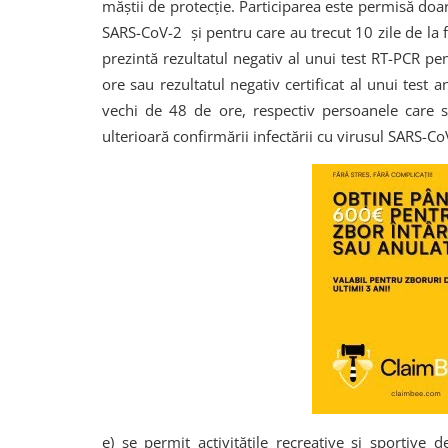
măștii de protecție. Participarea este permisă doa
SARS-CoV-2 și pentru care au trecut 10 zile de la
prezintă rezultatul negativ al unui test RT-PCR p
ore sau rezultatul negativ certificat al unui test
vechi de 48 de ore, respectiv persoanele care s
ulterioară confirmării infectării cu virusul SARS-Co
e) se permit activitățile recreative și sportive 