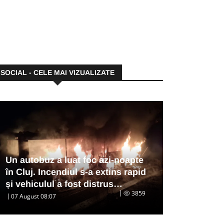
SOCIAL - CELE MAI VIZUALIZATE
Un autobuz a luat foc azi-noapte
în Cluj. Incendiul s-a extins rapid
și vehiculul a fost distrus…
3859
07 August 08:07