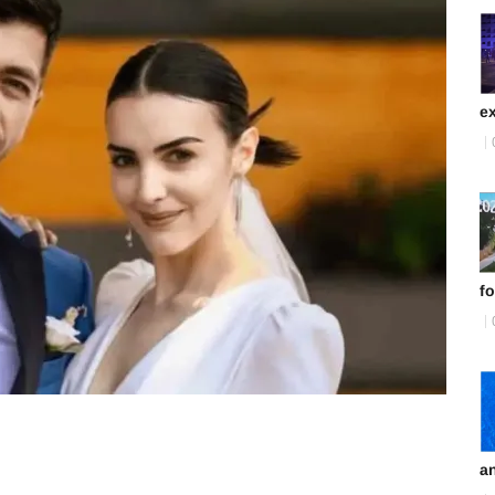
ex
fo
an