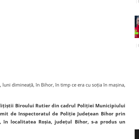
, luni dimineaţă, în Bihor, în timp ce era cu soţia în maşina,
lițiștii Biroului Rutier din cadrul Poliției Municipiului
imit de Inspectoratul de Poliție Județean Bihor prin
 în localitatea Roșia, județul Bihor, s-a produs un