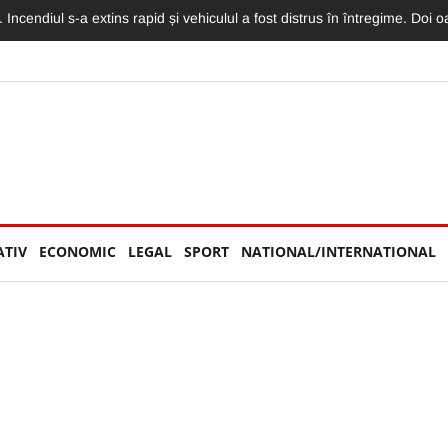
rești. Pasagera din taxiul implicat în impactul cu o mașină a fost rănită
ATIV
ECONOMIC
LEGAL
SPORT
NATIONAL/INTERNATIONAL