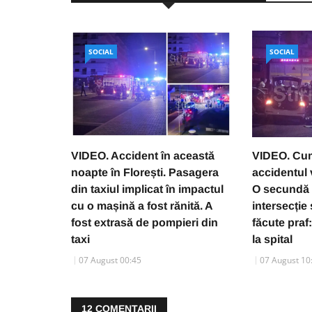
SOCIAL
SOCIAL
VIDEO. Accident în această
VIDEO. Cum
noapte în Florești. Pasagera
accidentul v
din taxiul implicat în impactul
O secundă 
cu o mașină a fost rănită. A
intersecție
fost extrasă de pompieri din
făcute praf
taxi
la spital
07 August 00:45
07 August 10
12
COMENTARII