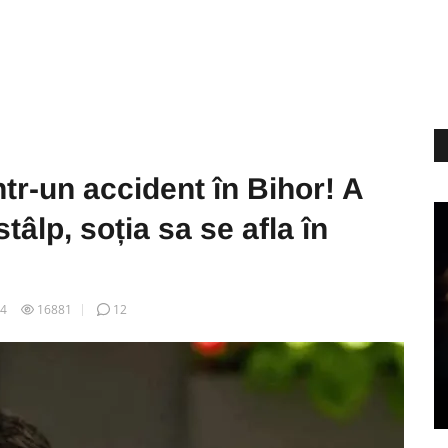
ntr-un accident în Bihor! A
tâlp, soția sa se afla în
04
16881
12