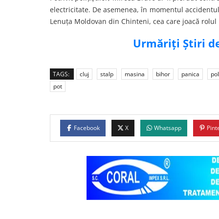
electricitate. De asemenea, în momentul accidentulu
Lenuţa Moldovan din Chinteni, cea care joacă rolul bu
Urmăriți Știri 
TAGS:
cluj
stalp
masina
bihor
panica
pol
pot
Facebook
X
Whatsapp
Pint