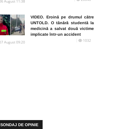
06 August 11:38
VIDEO. Eroină pe drumul către
UNTOLD. O tânără studentă la
medicină a salvat două victime
implicate într-un accident
1032
07 August 09:20
SONDAJ DE OPINIE