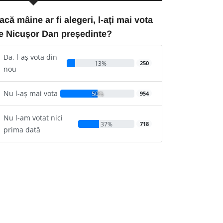
acă mâine ar fi alegeri, l-ați mai vota
e Nicușor Dan președinte?
Da, l-aș vota din
13%
250
nou
Nu l-aș mai vota
50%
954
Nu l-am votat nici
37%
718
prima dată