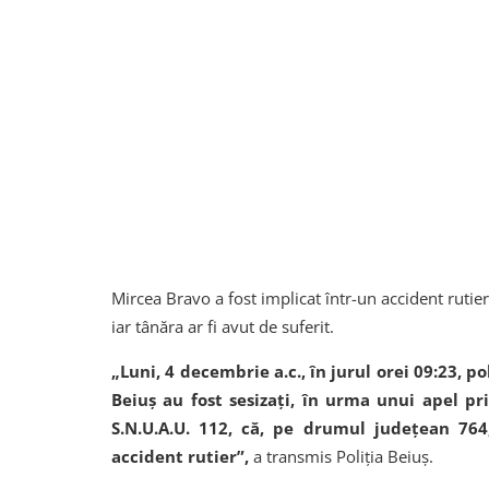
Mircea Bravo a fost implicat într-un accident rutier
iar tânăra ar fi avut de suferit.
„Luni, 4 decembrie a.c., în jurul orei 09:23, po
Beiuș au fost sesizați, în urma unui apel pr
S.N.U.A.U. 112, că, pe drumul județean 764,
accident rutier”,
a transmis Poliția Beiuș.