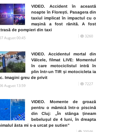
VIDEO. Accident în această
noapte în Florești. Pasagera din
taxiul implicat în impactul cu o
mașină a fost rănită. A fost
trasă de pompieri din taxi
3260
07 August 00:45
VIDEO. Accidentul mortal din
Vâlcele, filmat LIVE: Momentul
în care motociclistul intră în
plin într-un TIR și motocicleta ia
c. Imagini greu de privit
7227
06 August 13:59
VIDEO. Momente de groază
pentru o mămică într-o piscină
din Cluj: „În stânga țineam
bebelușul de 4 luni, în dreapta
imalul ăsta mi s-a urcat pe sutien”
20046