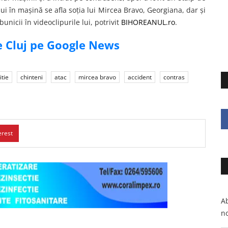
i în mașină se afla soția lui Mircea Bravo, Georgiana, dar şi
nicii în videoclipurile lui, potrivit
BIHOREANUL.ro
.
de Cluj pe Google News
itie
chinteni
atac
mircea bravo
accident
contras
erest
Ab
no