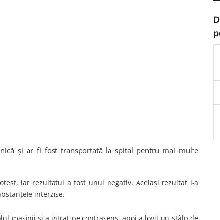
D
p
nică și ar fi fost transportată la spital pentru mai multe
test, iar rezultatul a fost unul negativ. Același rezultat l-a
ubstanțele interzise.
rolul mașinii și a intrat pe contrasens, apoi a lovit un stâlp de