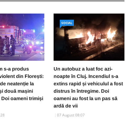
SOCIAL
 s-a produs
Un autobuz a luat foc azi-
L
iolent din Florești:
noapte în Cluj. Incendiul s-a
in
de neatenție la
extins rapid și vehiculul a fost
a
 și două mașini
distrus în întregime. Doi
P
: Doi oameni trimiși
oameni au fost la un pas să
ardă de vii
:28
07 August 08:07