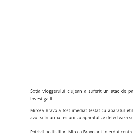
Soția vloggerului clujean a suferit un atac de pa
investigații.
Mircea Bravo a fost imediat testat cu aparatul etilo
avut și în urma testării cu aparatul ce detectează s
Potrivit polițiștilor, Mircea Bravo ar fi pierdut cont