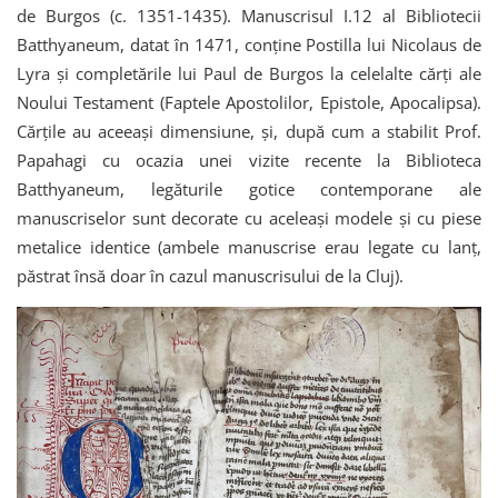
de Burgos (c. 1351-1435). Manuscrisul I.12 al Bibliotecii
Batthyaneum, datat în 1471, conține Postilla lui Nicolaus de
Lyra și completările lui Paul de Burgos la celelalte cărți ale
Noului Testament (Faptele Apostolilor, Epistole, Apocalipsa).
Cărțile au aceeași dimensiune, și, după cum a stabilit Prof.
Papahagi cu ocazia unei vizite recente la Biblioteca
Batthyaneum, legăturile gotice contemporane ale
manuscriselor sunt decorate cu aceleași modele și cu piese
metalice identice (ambele manuscrise erau legate cu lanț,
păstrat însă doar în cazul manuscrisului de la Cluj).