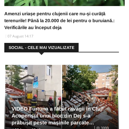
Amenzi uriașe pentru clujenii care nu-și curăță
terenurile! Până la 20.000 de lei pentru o buruiană.:
Verificările au început deja
07 August 14:17
SOCIAL - CELE MAI VIZUALIZATE
VIDEO Furtuna a făcut ravagii în Cluj!
Acoperișul unui bloc din Dej s-a
prăbușit peste mașinile parcate…
3999