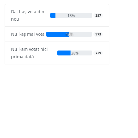
Da, l-aș vota din
13%
257
nou
Nu l-aș mai vota
49%
973
Nu l-am votat nici
38%
739
prima dată