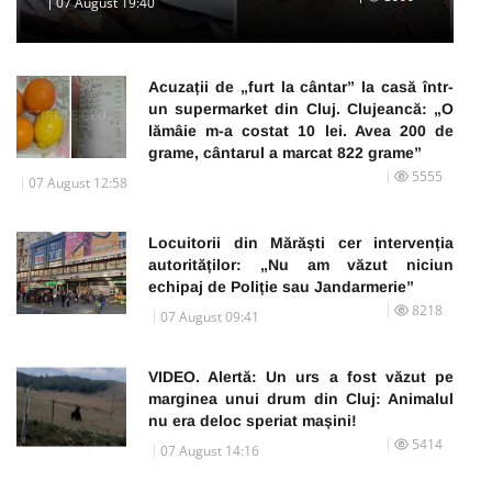
07 August 19:40
Acuzații de „furt la cântar” la casă într-
un supermarket din Cluj. Clujeancă: „O
lămâie m-a costat 10 lei. Avea 200 de
grame, cântarul a marcat 822 grame”
5555
07 August 12:58
Locuitorii din Mărăști cer intervenția
autorităților: „Nu am văzut niciun
echipaj de Poliție sau Jandarmerie”
8218
07 August 09:41
VIDEO. Alertă: Un urs a fost văzut pe
marginea unui drum din Cluj: Animalul
nu era deloc speriat mașini!
5414
07 August 14:16