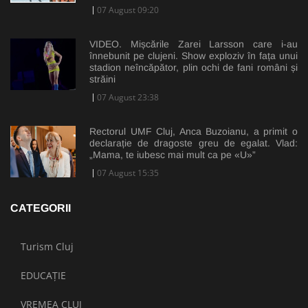
07 August 09:20
VIDEO. Mișcările Zarei Larsson care i-au
înnebunit pe clujeni. Show exploziv în fața unui
stadion neîncăpător, plin ochi de fani români și
străini
07 August 23:38
Rectorul UMF Cluj, Anca Buzoianu, a primit o
declarație de dragoste greu de egalat. Vlad:
„Mama, te iubesc mai mult ca pe «U»”
07 August 15:35
CATEGORII
Turism Cluj
EDUCAȚIE
VREMEA CLUJ