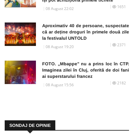
1651
08 August 22:02
Aproximativ 40 de persoane, suspectate
că ar deține droguri în primele două zile
la festivalul UNTOLD
2371
08 August 19:20
FOTO. „Mbappe” nu a prins loc în CTP.
Imaginea zilei în Cluj, oferită de doi fani
ai superstarului francez
2182
08 August 15:56
SONDAJ DE OPINIE