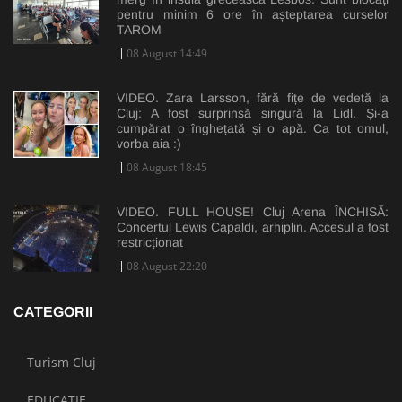
pentru minim 6 ore în așteptarea curselor
TAROM
08 August 14:49
VIDEO. Zara Larsson, fără fițe de vedetă la
Cluj: A fost surprinsă singură la Lidl. Și-a
cumpărat o înghețată și o apă. Ca tot omul,
vorba aia :)
08 August 18:45
VIDEO. FULL HOUSE! Cluj Arena ÎNCHISĂ:
Concertul Lewis Capaldi, arhiplin. Accesul a fost
restricționat
08 August 22:20
CATEGORII
Turism Cluj
EDUCAȚIE