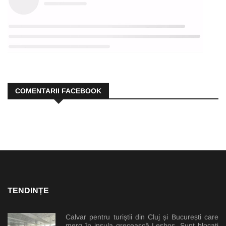
COMENTARII FACEBOOK
TENDINȚE
Calvar pentru turiștii din Cluj și București care
merg în insula grecească Lesbos. Sunt blocați