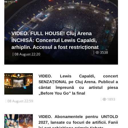
VIDEO. FULL HOUSE! Cluj Arena
ÎNCHISĂ: Concertul Lewis Capaldi,
arhiplin. Accesul a fost restricționat
3538
08 August 22:20
VIDEO. Lewis Capaldi, concert
SENZAȚIONAL pe Cluj Arena. Publicul a
cântat împreună cu artistul piesa
„Before You Go” la final
1893
08 August 22:59
VIDEO. Abonamentele pentru UNTOLD
2027, lansate cu focuri de artificii. Fanii
își pot achiziționa primele tichete