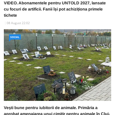
VIDEO. Abonamentele pentru UNTOLD 2027, lansate
cu focuri de artificii. Fanii își pot achiziționa primele
tichete
08 August 22:02
SOCIAL
Vești bune pentru iubitorii de animale. Primăria a
aprobat amenajarea unui cimitir pentru animale în Cluj-