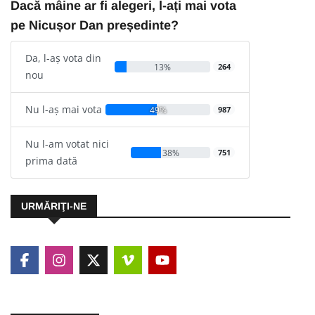
Dacă mâine ar fi alegeri, l-ați mai vota
pe Nicușor Dan președinte?
Da, l-aș vota din
13%
264
nou
Nu l-aș mai vota
49%
987
Nu l-am votat nici
38%
751
prima dată
URMĂRIŢI-NE