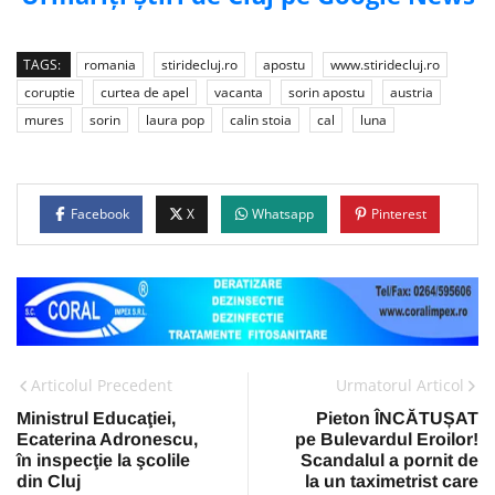
TAGS:
romania
stiridecluj.ro
apostu
www.stiridecluj.ro
coruptie
curtea de apel
vacanta
sorin apostu
austria
mures
sorin
laura pop
calin stoia
cal
luna
Facebook
X
Whatsapp
Pinterest
Articolul Precedent
Urmatorul Articol
Ministrul Educaţiei,
Pieton ÎNCĂTUȘAT
Ecaterina Adronescu,
pe Bulevardul Eroilor!
în inspecţie la şcolile
Scandalul a pornit de
din Cluj
la un taximetrist care