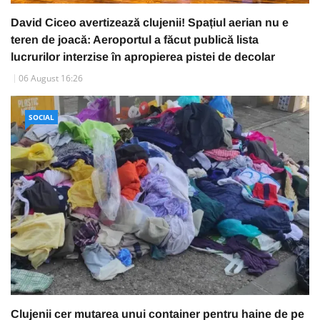
David Ciceo avertizează clujenii! Spațiul aerian nu e
teren de joacă: Aeroportul a făcut publică lista
lucrurilor interzise în apropierea pistei de decolar
06 August 16:26
SOCIAL
Clujenii cer mutarea unui container pentru haine de pe