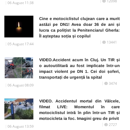
12098
06 August 11:38
Cine e motociclistul clujean care a murit
astăzi pe DN1! Avea doar 36 de ani și
lucra ca polițist la Penitenciarul Gherla:
Îl așteptau soția și copilul
13441
05 August 17:44
VIDEO.Accident acum în Cluj. Un TIR și
o autoutilitară au fost implicate într-un
impact violent pe DN 1. Cei doi șoferi,
transportați de urgență la spital
3474
06 August 08:09
VIDEO. Accidentul mortal din Vâlcele,
filmat LIVE: Momentul în care
motociclistul intră în plin într-un TIR și
motocicleta ia foc. Imagini greu de privit
2727
06 August 13:59