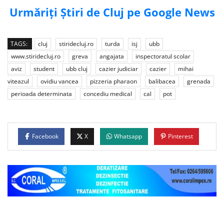
Urmăriți Știri de Cluj pe Google News
TAGS:
cluj
stiridecluj.ro
turda
isj
ubb
www.stiridecluj.ro
greva
angajata
inspectoratul scolar
aviz
student
ubb cluj
cazier judiciar
cazier
mihai
viteazul
ovidiu vancea
pizzeria pharaon
balibacea
grenada
perioada determinata
concediu medical
cal
pot
Facebook
X
Whatsapp
Pinterest