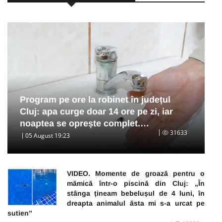
Program pe ore la robinet în județul
Cluj: apa curge doar 14 ore pe zi, iar
noaptea se oprește complet.…
31633
05 August 19:23
VIDEO. Momente de groază pentru o
mămică într-o piscină din Cluj: „În
stânga țineam bebelușul de 4 luni, în
dreapta animalul ăsta mi s-a urcat pe
sutien”