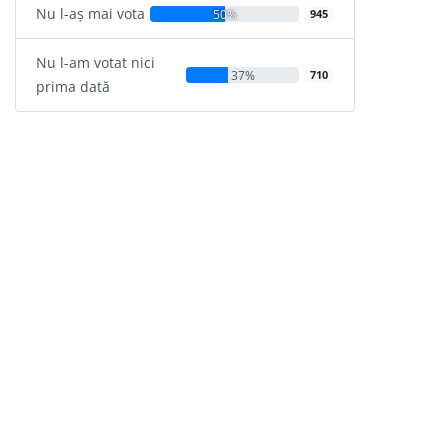
Nu l-aș mai vota
50%
945
Nu l-am votat nici
37%
710
prima dată