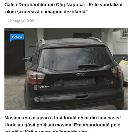
Calea Dorobanților din Cluj-Napoca: „Este vandalizat
zilnic și creează o imagine dezolantă”
06 August 15:50
SOCIAL
Mașina unui clujean a fost furată chiat din fața casei!
Unde au găsit polițiștii mașina: Era abandonată pe o
stradă și fără numere de înmatriculare