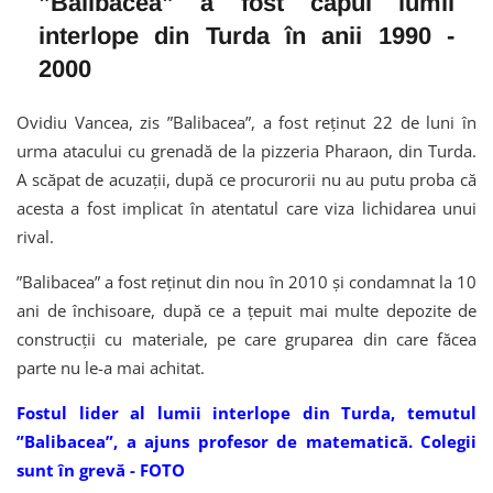
”Balibacea” a fost capul lumii
interlope din Turda în anii 1990 -
2000
Ovidiu Vancea, zis ”Balibacea”, a fost reținut 22 de luni în
urma atacului cu grenadă de la pizzeria Pharaon, din Turda.
A scăpat de acuzații, după ce procurorii nu au putu proba că
acesta a fost implicat în atentatul care viza lichidarea unui
rival.
”Balibacea” a fost reținut din nou în 2010 și condamnat la 10
ani de închisoare, după ce a țepuit mai multe depozite de
construcții cu materiale, pe care gruparea din care făcea
parte nu le-a mai achitat.
Fostul lider al lumii interlope din Turda, temutul
”Balibacea”, a ajuns profesor de matematică. Colegii
sunt în grevă - FOTO