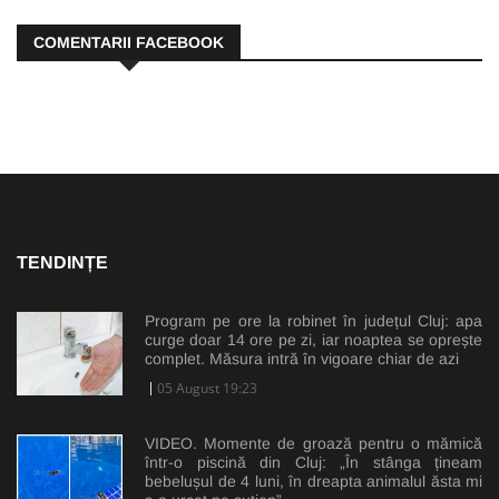
COMENTARII FACEBOOK
TENDINȚE
Program pe ore la robinet în județul Cluj: apa
curge doar 14 ore pe zi, iar noaptea se oprește
complet. Măsura intră în vigoare chiar de azi
05 August 19:23
VIDEO. Momente de groază pentru o mămică
într-o piscină din Cluj: „În stânga țineam
bebelușul de 4 luni, în dreapta animalul ăsta mi