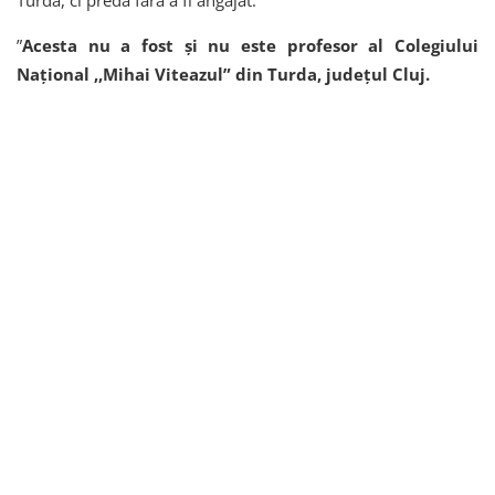
Turda, ci predă fără a fi angajat.
”
Acesta nu a fost și nu este profesor al Colegiului
Național ,,Mihai Viteazul” din Turda, județul Cluj.