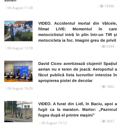
19396
06 August 11:38
VIDEO. Accidentul mortal din Vâlcele,
filmat LIVE: Momentul în care
motociclistul intră în plin într-un TIR și
motocicleta ia foc. Imagini greu de privit
6394
06 August 13:59
David Ciceo avertizează clujenii! Spațiul
aerian nu e teren de joacă: Aeroportul a
făcut publică lista lucrurilor interzise în
apropierea pistei de decolar
1862
06 August 16:26
VIDEO. A furat din Lidl, în Baciu, apoi a
fugit ca la maraton. Martor: „Paznicul
fugea după el printre mașini”
3057
06 August 15:12