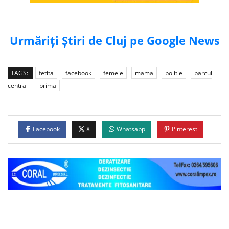
Urmăriți Știri de Cluj pe Google News
TAGS:
fetita
facebook
femeie
mama
politie
parcul
central
prima
Facebook
X
Whatsapp
Pinterest