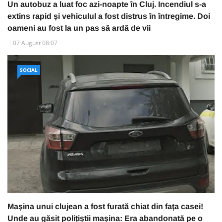
Un autobuz a luat foc azi-noapte în Cluj. Incendiul s-a
extins rapid și vehiculul a fost distrus în întregime. Doi
oameni au fost la un pas să ardă de vii
07 August 08:07
SOCIAL
Mașina unui clujean a fost furată chiat din fața casei!
Unde au găsit polițiștii mașina: Era abandonată pe o