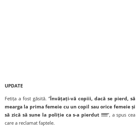
UPDATE
Fetița a fost găsită. ”
Învățați-vă copiii, dacă se pierd, să
mearga la prima femeie cu un copil sau orice femeie și
să zică să sune la poliție ca s-a pierdut !!!!!
”, a spus cea
care a reclamat faptele.