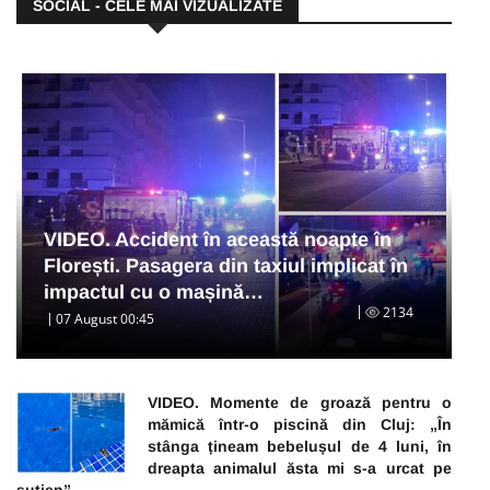
SOCIAL - CELE MAI VIZUALIZATE
VIDEO. Accident în această noapte în
Florești. Pasagera din taxiul implicat în
impactul cu o mașină…
2134
07 August 00:45
VIDEO. Momente de groază pentru o
mămică într-o piscină din Cluj: „În
stânga țineam bebelușul de 4 luni, în
dreapta animalul ăsta mi s-a urcat pe
sutien”