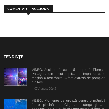
COMENTARII FACEBOOK
TENDINȚE
VIDEO. Accident în această noapte în Florești.
Pasagera din taxiul implicat în impactul cu o
mașină a fost rănită. A fost extrasă de pompieri
din taxi
07 August 00:45
VIDEO. Momente de groază pentru o mămică
într-o piscină din Cluj: „În stânga țineam
bebelușul de 4 luni, în dreapta animalul ăsta mi