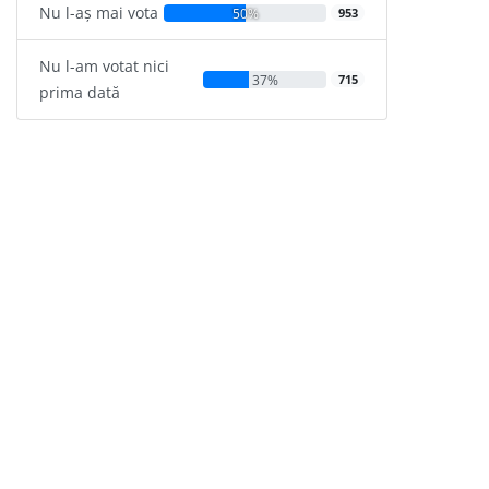
Nu l-aș mai vota
50%
953
Nu l-am votat nici
37%
715
prima dată