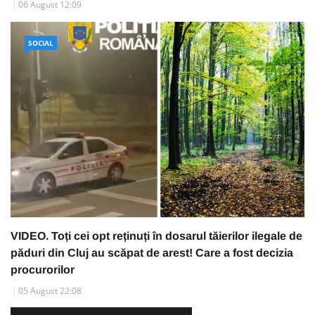
06 August 12:09
SOCIAL
VIDEO. Toți cei opt reținuți în dosarul tăierilor ilegale de
păduri din Cluj au scăpat de arest! Care a fost decizia
procurorilor
05 August 22:08