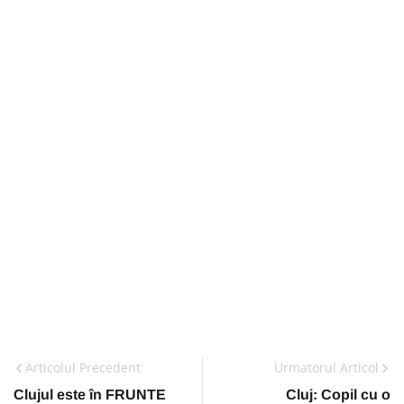
Articolul Precedent
Urmatorul Articol
Clujul este în FRUNTE
Cluj: Copil cu o