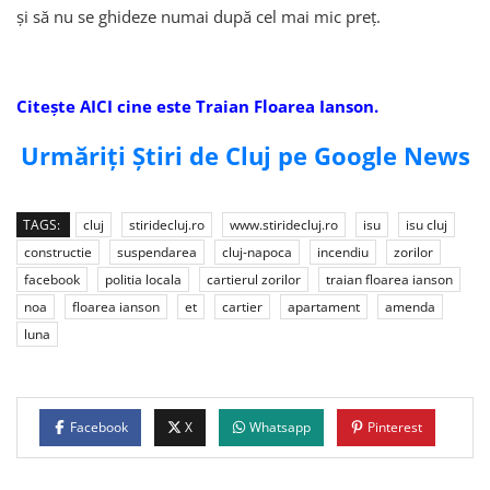
și să nu se ghideze numai după cel mai mic preț.
Citește AICI cine este Traian Floarea Ianson.
Urmăriți Știri de Cluj pe Google News
TAGS:
cluj
stiridecluj.ro
www.stiridecluj.ro
isu
isu cluj
constructie
suspendarea
cluj-napoca
incendiu
zorilor
facebook
politia locala
cartierul zorilor
traian floarea ianson
noa
floarea ianson
et
cartier
apartament
amenda
luna
Facebook
X
Whatsapp
Pinterest