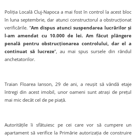
Poliția Locală Cluj-Napoca a mai fost în control la acest bloc
în luna septembrie, dar atunci constructorul a obstrucționat
verificările. ”
Am dispus atunci suspendarea lucrărilor și
l-am amendat cu 10.000 de lei. Am făcut plângere
penală pentru obstrucționarea controlului, dar el a
continuat să lucreze
”, au mai spus sursele din rândul
anchetatorilor.
Traian Floarea Ianson, 29 de ani, a reușit să vândă etaje
întregi din acest imobil, unor oameni sunt atrași de prețul
mai mic decât cel de pe piață.
Autoritățile îi sfătuiesc pe cei care vor să cumpere un
apartament să verifice la Primărie autorizația de construire