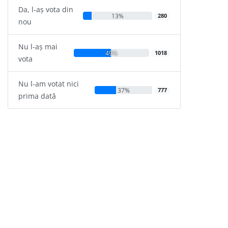
Da, l-aș vota din
13%
280
nou
Nu l-aș mai
49%
1018
vota
Nu l-am votat nici
37%
777
prima dată