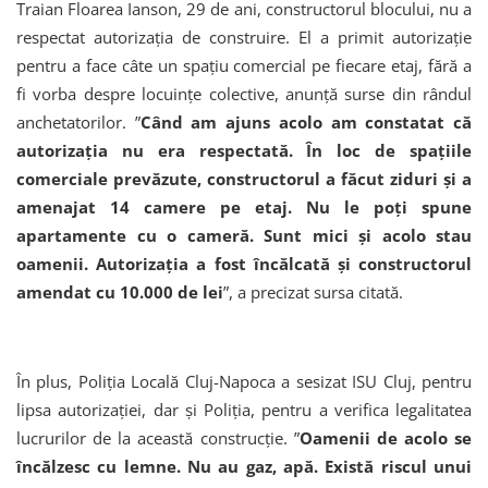
Traian Floarea Ianson, 29 de ani, constructorul blocului, nu a
respectat autorizația de construire. El a primit autorizație
pentru a face câte un spațiu comercial pe fiecare etaj, fără a
fi vorba despre locuințe colective, anunță surse din rândul
anchetatorilor. ”
Când am ajuns acolo am constatat că
autorizația nu era respectată. În loc de spațiile
comerciale prevăzute, constructorul a făcut ziduri și a
amenajat 14 camere pe etaj. Nu le poți spune
apartamente cu o cameră. Sunt mici și acolo stau
oamenii. Autorizația a fost încălcată și constructorul
amendat cu 10.000 de lei
”, a precizat sursa citată.
În plus, Poliția Locală Cluj-Napoca a sesizat ISU Cluj, pentru
lipsa autorizației, dar și Poliția, pentru a verifica legalitatea
lucrurilor de la această construcție. ”
Oamenii de acolo se
încălzesc cu lemne. Nu au gaz, apă. Există riscul unui