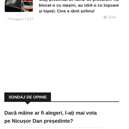
blocat-o cu mașini, au izbit-o cu topoare
și lopeți. Cine a rănit șoferul
3249
10 August 13:27
SONDAJ DE OPINIE
Dacă mâine ar fi alegeri, l-ați mai vota
pe Nicușor Dan președinte?