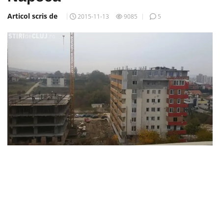
Articol scris de
2015-11-13
9085
5