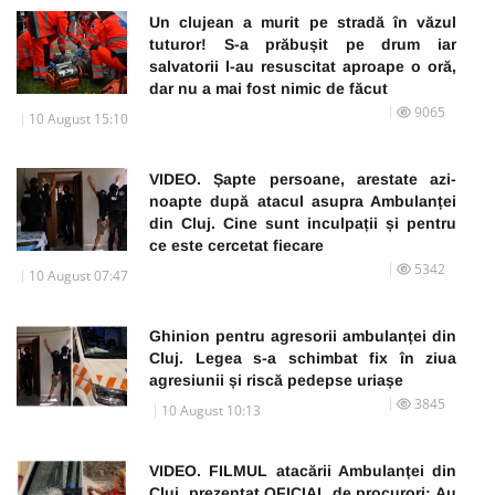
Un clujean a murit pe stradă în văzul
tuturor! S-a prăbușit pe drum iar
salvatorii l-au resuscitat aproape o oră,
dar nu a mai fost nimic de făcut
9065
10 August 15:10
VIDEO. Șapte persoane, arestate azi-
noapte după atacul asupra Ambulanței
din Cluj. Cine sunt inculpații și pentru
ce este cercetat fiecare
5342
10 August 07:47
Ghinion pentru agresorii ambulanței din
Cluj. Legea s-a schimbat fix în ziua
agresiunii și riscă pedepse uriașe
3845
10 August 10:13
VIDEO. FILMUL atacării Ambulanței din
Cluj, prezentat OFICIAL de procurori: Au