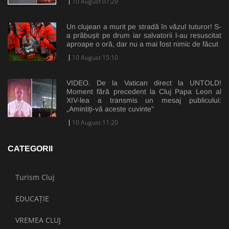
10 August 07:29
Un clujean a murit pe stradă în văzul tuturor! S-
a prăbușit pe drum iar salvatorii l-au resuscitat
aproape o oră, dar nu a mai fost nimic de făcut
10 August 15:10
VIDEO. De la Vatican direct la UNTOLD!
Moment fără precedent la Cluj Papa Leon al
XIV-lea a transmis un mesaj publicului:
„Amintiți-vă aceste cuvinte”
10 August 11:20
CATEGORII
Turism Cluj
EDUCAȚIE
VREMEA CLUJ