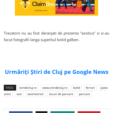
Trecatorii nu au fost deranjati de prezenta "exotica" si si-au
facut fotografii langa superbul bolid galben.
Urmăriți Știri de Cluj pe Google News
TAGS:
stiridecluj.ro
www.stiridecluj.ro
bolid
ferrari
piata
unirii
taxi
taximetristi
locuri de parcare
parcare