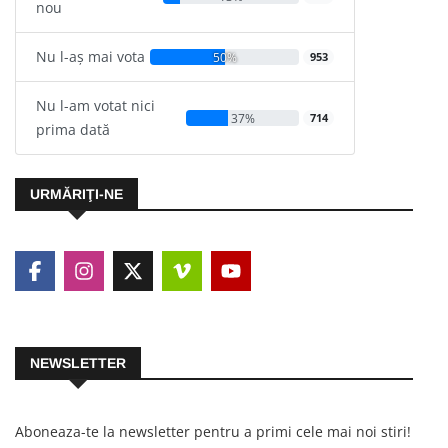
nou
Nu l-aș mai vota
50%
953
Nu l-am votat nici
37%
714
prima dată
URMĂRIŢI-NE
NEWSLETTER
Aboneaza-te la newsletter pentru a primi cele mai noi stiri!