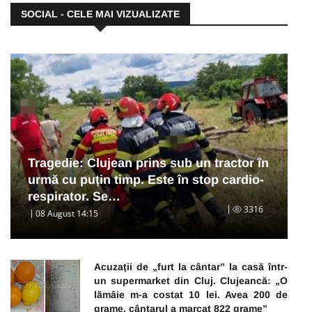
SOCIAL - CELE MAI VIZUALIZATE
Tragedie: Clujean prins sub un tractor în
urmă cu puțin timp. Este în stop cardio-
respirator. Se…
3316
08 August 14:15
Acuzații de „furt la cântar” la casă într-
un supermarket din Cluj. Clujeancă: „O
lămâie m-a costat 10 lei. Avea 200 de
grame, cântarul a marcat 822 grame”