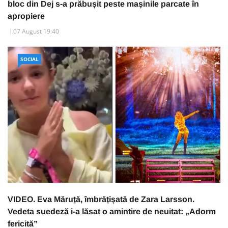
bloc din Dej s-a prăbușit peste mașinile parcate în
apropiere
07 August 19:40
SOCIAL
VIDEO. Eva Măruță, îmbrățișată de Zara Larsson.
Vedeta suedeză i-a lăsat o amintire de neuitat: „Adorm
fericită”