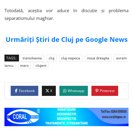
Totodată, aceștia vor aduce în discuție și problema
separatismului maghiar.
Urmăriți Știri de Cluj pe Google News
TAGS:
transilvania
cluj
cluj-napoca
noua dreapta
avram
iancu
mars
clujeni
Facebook
X
Whatsapp
Pinterest