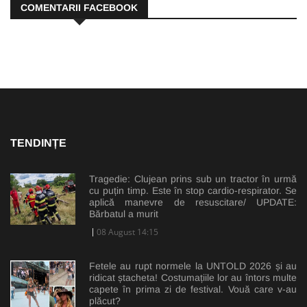
COMENTARII FACEBOOK
TENDINȚE
Tragedie: Clujean prins sub un tractor în urmă
cu puțin timp. Este în stop cardio-respirator. Se
aplică manevre de resuscitare/ UPDATE:
Bărbatul a murit
08 August 14:15
Fetele au rupt normele la UNTOLD 2026 și au
ridicat ștacheta! Costumațiile lor au întors multe
capete în prima zi de festival. Vouă care v-au
plăcut?