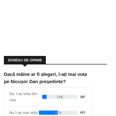
SONDAJ DE OPINIE
Dacă mâine ar fi alegeri, l-ați mai vota
pe Nicușor Dan președinte?
Da, l-aș vota din
13%
257
nou
Nu l-aș mai vota
49%
977