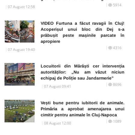
5914
07 August 12:58
VIDEO Furtuna a făcut ravagii în Cluj!
Acoperișul unui bloc din Dej s-a
prăbușit peste mașinile parcate în
apropiere
4316
07 August 19:40
Locuitorii din Mărăști cer intervenția
autorităților: „Nu am văzut niciun
echipaj de Poliție sau Jandarmerie”
8696
07 August 09:41
Vești bune pentru iubitorii de animale.
Primăria a aprobat amenajarea unui
cimitir pentru animale în Cluj-Napoca
1089
08 August 12:00