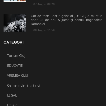
07 August 09:20
Cât de trist: Fost rugbist al „U” Cluj a murit la
doar 25 de ani. A jucat și pentru naționalele
României
08 August 11:59
CATEGORII
Turism Cluj
EDUCAȚIE
VREMEA CLUJ
Oameni de lângă noi
LEGAL
Utile Cluj