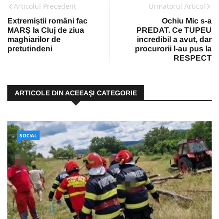
Articolul Precedent
Urmatorul Articol
Extremiștii români fac
Ochiu Mic s-a
MARȘ la Cluj de ziua
PREDAT. Ce TUPEU
maghiarilor de
incredibil a avut, dar
pretutindeni
procurorii l-au pus la
RESPECT
ARTICOLE DIN ACEEAŞI CATEGORIE
SOCIAL