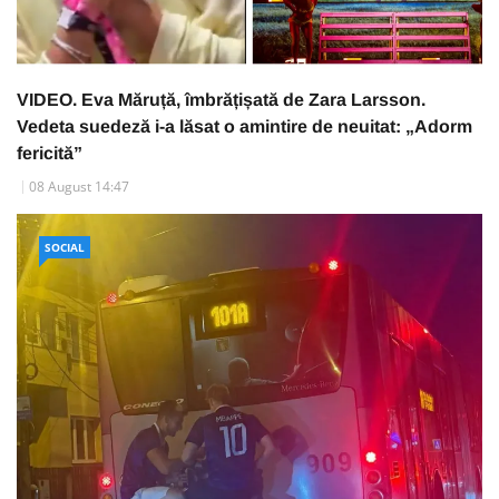
VIDEO. Eva Măruță, îmbrățișată de Zara Larsson.
Vedeta suedeză i-a lăsat o amintire de neuitat: „Adorm
fericită”
08 August 14:47
SOCIAL