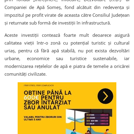
Companiei de Apă Someș, fond alcătuit din redevența și
impozitul pe profit virate de aceasta către Consiliul Județean
și returnate sub formă de investiții în infrastructură.
Aceste investiții contează foarte mult deoarece asigură
calitatea vieții într-o zonă cu potențial turistic și cultural
uriaș, pentru că fără apă stabilă, nu pot exista dezvoltări
urbane, economice sau turistice sustenabile, iar
modernizarea rețelelor de apă e piatra de temelie a oricărei
comunități civilizate.