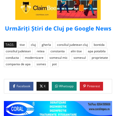
Urmăriți Știri de Cluj pe Google News
TAGS:
tise
cluj
gherla
consiliul judetean cluj
bontida
consiliul judetean
retea
constanta
alin tise
apa potabila
conducta
modernizare
somesul mic
somesul
proprietate
compania de apa
somes
pot
Facebook
X
Whatsapp
Pinterest