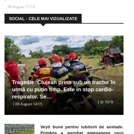
08 August 17:18
SOCIAL - CELE MAI VIZUALIZATE
Tragedie: Clujean prins sub un tractor în
urmă cu puțin timp. Este în stop cardio-
respirator. Se…
7019
08 August 14:15
Vești bune pentru iubitorii de animale.
Primăria a aprobat amenajarea unui