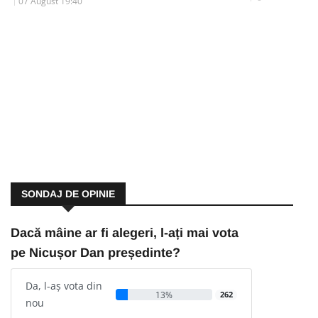
07 August 19:40
SONDAJ DE OPINIE
Dacă mâine ar fi alegeri, l-ați mai vota
pe Nicușor Dan președinte?
Da, l-aș vota din
13%
262
nou