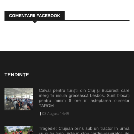
COMENTARII FACEBOOK
TENDINȚE
Calvar pentru turiștii din Cluj și București care
merg în insula grecească Lesbos. Sunt blocați
pentru minim 6 ore în așteptarea curselor
TAROM
08 August 14:49
Tragedie: Clujean prins sub un tractor în urmă
cu puțin timp. Este în stop cardio-respirator. Se