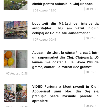
cimitir pentru animale în Cluj-Napoca
1992
08 August 12:00
Locuitorii din Mărăști cer intervenția
autorităților: „Nu am văzut niciun
echipaj de Poliție sau Jandarmerie”
9280
07 August 09:41
Acuzații de „furt la cântar” la casă într-
un supermarket din Cluj. Clujeancă: „O
lămâie m-a costat 10 lei. Avea 200 de
grame, cântarul a marcat 822 grame”
6173
07 August 12:58
VIDEO Furtuna a făcut ravagii în Cluj!
Acoperișul unui bloc din Dej s-a
prăbușit peste mașinile parcate în
apropiere
4505