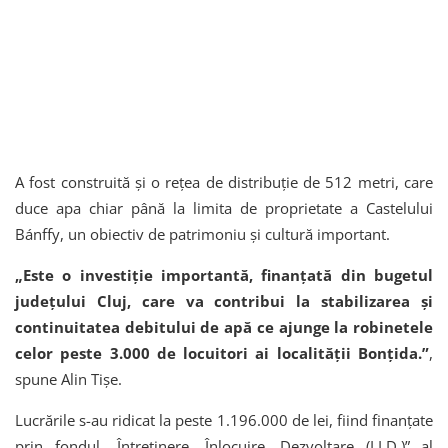
A fost construită și o rețea de distribuție de 512 metri, care
duce apa chiar până la limita de proprietate a Castelului
Bánffy, un obiectiv de patrimoniu și cultură important.
„Este o investiție importantă, finanțată din bugetul
județului Cluj, care va contribui la stabilizarea și
continuitatea debitului de apă ce ajunge la robinetele
celor peste 3.000 de locuitori ai localității Bonțida.”
,
spune Alin Tișe.
Lucrările s-au ridicat la peste 1.196.000 de lei, fiind finanțate
prin fondul „Întreținere, Înlocuire, Dezvoltare (I.I.D.)” al