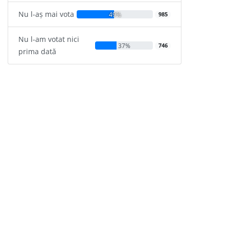
Nu l-aș mai vota
49%
985
Nu l-am votat nici
37%
746
prima dată