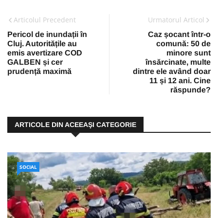
Articolul Precedent
Urmatorul Articol
Pericol de inundații în
Caz șocant într-o
Cluj. Autoritățile au
comună: 50 de
emis avertizare COD
minore sunt
GALBEN și cer
însărcinate, multe
prudență maximă
dintre ele având doar
11 și 12 ani. Cine
răspunde?
ARTICOLE DIN ACEEAŞI CATEGORIE
SOCIAL