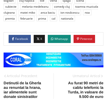
bogdan
cluj-napoca
live
viena
spaga
scena
subiecte
melania medeleanu
comedy cluj
toamna muzicala
clujeana
matei miko
anca baciu
ion novăcescu
noa
premia
februarie
prima
cal
nationala
Facebook
X
Whatsapp
Pinterest
Articolul Precedent
Urmatorul Articol
Detinutii de la Gherla
Au furat 90 metri de
au renuntat la hrana,
cablu telefonic la
iar alimentele sunt
Turda, in valoare de
donate sinistratilor
9.500 de euro