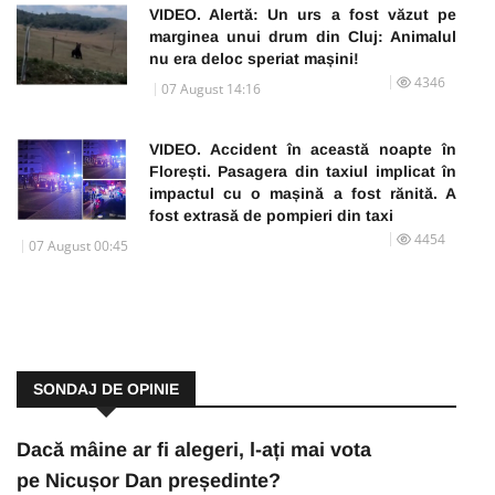
VIDEO. Alertă: Un urs a fost văzut pe
marginea unui drum din Cluj: Animalul
nu era deloc speriat mașini!
4346
07 August 14:16
VIDEO. Accident în această noapte în
Florești. Pasagera din taxiul implicat în
impactul cu o mașină a fost rănită. A
fost extrasă de pompieri din taxi
4454
07 August 00:45
SONDAJ DE OPINIE
Dacă mâine ar fi alegeri, l-ați mai vota
pe Nicușor Dan președinte?