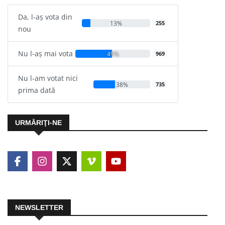
Da, l-aș vota din
13%
255
nou
Nu l-aș mai vota
49%
969
Nu l-am votat nici
38%
735
prima dată
URMĂRIŢI-NE
NEWSLETTER