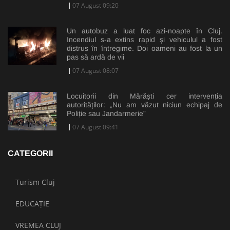
07 August 09:20
Un autobuz a luat foc azi-noapte în Cluj.
Incendiul s-a extins rapid și vehiculul a fost
distrus în întregime. Doi oameni au fost la un
pas să ardă de vii
07 August 08:07
Locuitorii din Mărăști cer intervenția
autorităților: „Nu am văzut niciun echipaj de
Poliție sau Jandarmerie”
07 August 09:41
CATEGORII
Turism Cluj
EDUCAȚIE
VREMEA CLUJ