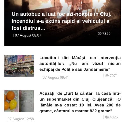
Un autobuz a luat foc azi-noapte în Cluj.
Incendiul s-a extins rapid și vehiculul a
fost distrus…
7329
07 August 08:07
Locuitorii din Mărăști cer intervenția
autorităților: „Nu am văzut niciun
echipaj de Poliție sau Jandarmerie”
7071
07 August 09:41
Acuzații de „furt la cântar” la casă într-
un supermarket din Cluj. Clujeancă: „O
lămâie m-a costat 10 lei. Avea 200 de
grame, cântarul a marcat 822 grame”
4325
07 August 12:58