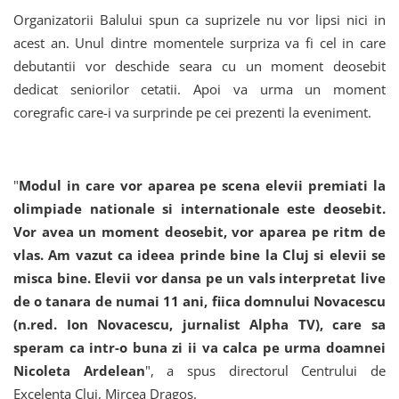
Organizatorii Balului spun ca suprizele nu vor lipsi nici in
acest an. Unul dintre momentele surpriza va fi cel in care
debutantii vor deschide seara cu un moment deosebit
dedicat seniorilor cetatii. Apoi va urma un moment
coregrafic care-i va surprinde pe cei prezenti la eveniment.
"
Modul in care vor aparea pe scena elevii premiati la
olimpiade nationale si internationale este deosebit.
Vor avea un moment deosebit, vor aparea pe ritm de
vlas. Am vazut ca ideea prinde bine la Cluj si elevii se
misca bine. Elevii vor dansa pe un vals interpretat live
de o tanara de numai 11 ani, fiica domnului Novacescu
(n.red. Ion Novacescu, jurnalist Alpha TV), care sa
speram ca intr-o buna zi ii va calca pe urma doamnei
Nicoleta Ardelean
", a spus directorul Centrului de
Excelenta Cluj, Mircea Dragos.