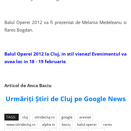
Balul Operei 2012 va fi prezentat de Melania Medeleanu si
Rares Bogdan.
Balul Operei 2012 la Cluj, in stil vienez! Evenimentul va
avea loc in 18 - 19 februarie
Articol de Anca Baciu
Urmăriți Știri de Cluj pe Google News
TAGS:
cluj
stiridecluj.ro
google
arestat
www.stiridecluj.ro
alpha tv
baciu
balul operei
rares