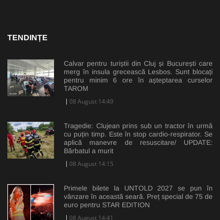
TENDINȚE
Calvar pentru turiștii din Cluj și București care
merg în insula grecească Lesbos. Sunt blocați
pentru minim 6 ore în așteptarea curselor
TAROM
08 August 14:49
Tragedie: Clujean prins sub un tractor în urmă
cu puțin timp. Este în stop cardio-respirator. Se
aplică manevre de resuscitare/ UPDATE:
Bărbatul a murit
08 August 14:15
Primele bilete la UNTOLD 2027 se pun în
vânzare în această seară. Preț special de 75 de
euro pentru STAR EDITION
08 August 14:41