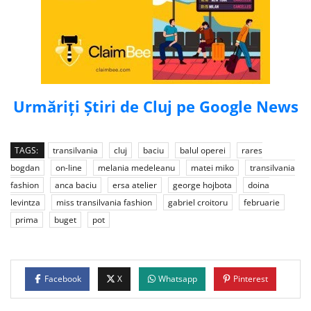
Urmăriți Știri de Cluj pe Google News
TAGS:
transilvania
cluj
baciu
balul operei
rares
bogdan
on-line
melania medeleanu
matei miko
transilvania
fashion
anca baciu
ersa atelier
george hojbota
doina
levintza
miss transilvania fashion
gabriel croitoru
februarie
prima
buget
pot
Facebook
X
Whatsapp
Pinterest