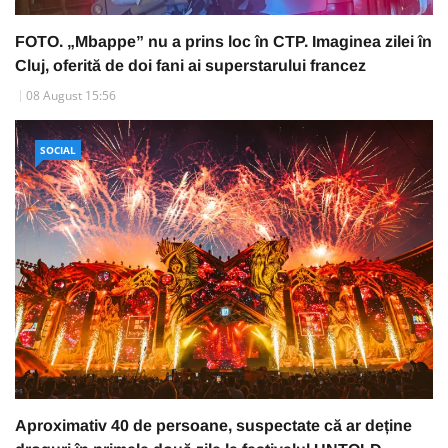
FOTO. „Mbappe” nu a prins loc în CTP. Imaginea zilei în
Cluj, oferită de doi fani ai superstarului francez
08 August 15:56
SOCIAL
Aproximativ 40 de persoane, suspectate că ar deține