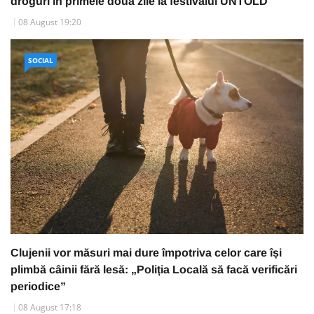
droguri în primele două zile la festivalul UNTOLD
08 August 19:20
SOCIAL
Clujenii vor măsuri mai dure împotriva celor care își
plimbă câinii fără lesă: „Poliția Locală să facă verificări
periodice”
08 August 17:18