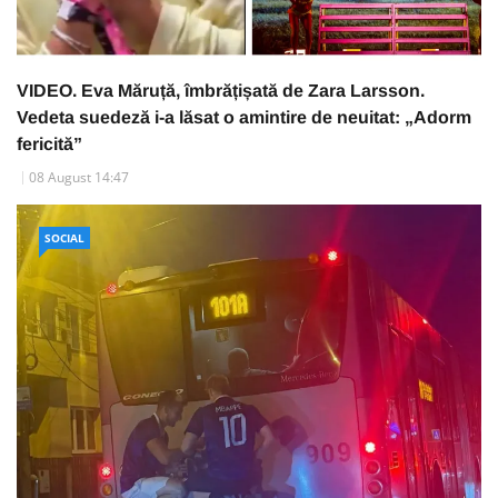
VIDEO. Eva Măruță, îmbrățișată de Zara Larsson.
Vedeta suedeză i-a lăsat o amintire de neuitat: „Adorm
fericită”
08 August 14:47
SOCIAL