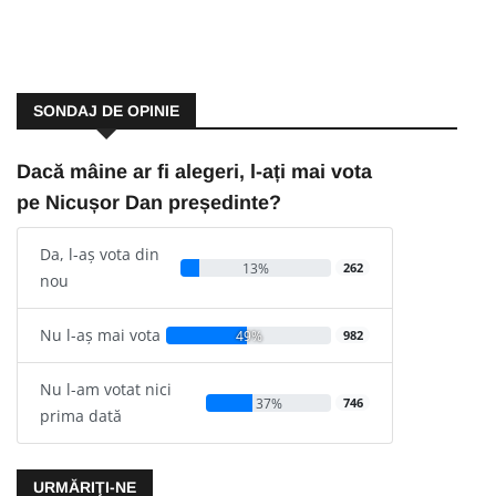
SONDAJ DE OPINIE
Dacă mâine ar fi alegeri, l-ați mai vota
pe Nicușor Dan președinte?
Da, l-aș vota din
13%
262
nou
Nu l-aș mai vota
49%
982
Nu l-am votat nici
37%
746
prima dată
URMĂRIŢI-NE