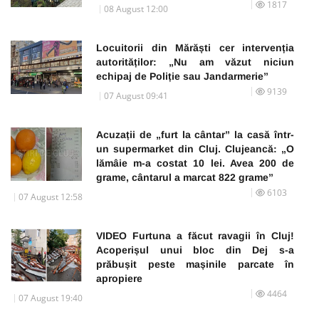
1817
08 August 12:00
Locuitorii din Mărăști cer intervenția
autorităților: „Nu am văzut niciun
echipaj de Poliție sau Jandarmerie”
9139
07 August 09:41
Acuzații de „furt la cântar” la casă într-
un supermarket din Cluj. Clujeancă: „O
lămâie m-a costat 10 lei. Avea 200 de
grame, cântarul a marcat 822 grame”
6103
07 August 12:58
VIDEO Furtuna a făcut ravagii în Cluj!
Acoperișul unui bloc din Dej s-a
prăbușit peste mașinile parcate în
apropiere
4464
07 August 19:40