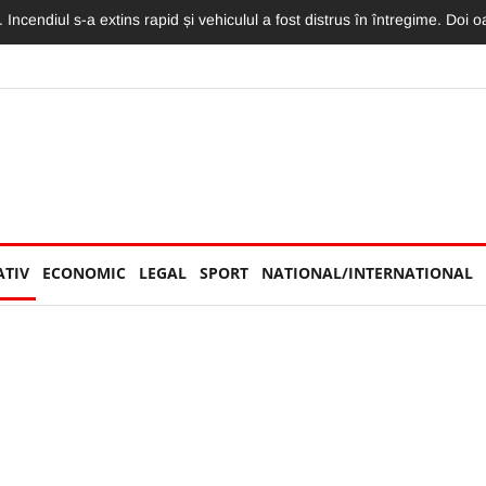
torităților: „Nu am văzut niciun echipaj de Poliție sau Jandarmerie”
ATIV
ECONOMIC
LEGAL
SPORT
NATIONAL/INTERNATIONAL