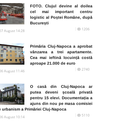
FOTO. Clujul devine al doilea
cel mai important centru
logistic al Poștei Române, după
București
1206
07 August 14:28
Primăria Cluj-Napoca a aprobat
vânzarea a trei apartamente.
Cea mai ieftină locuință costă
aproape 21.000 de euro
2740
06 August 11:46
O casă din Cluj-Napoca ar
putea deveni școală privată
pentru 15 elevi. Documentația a
ajuns din nou pe masa comisiei
e urbanism a Primăriei Cluj-Napoca
5110
06 August 10:14