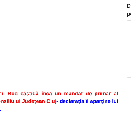
D
p
 Boc câștigă încă un mandat de primar al
onsiliului Județean Cluj
- declarația îi aparține lui
L