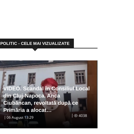
POLITIC - CELE MAI VIZUALIZATE
VIDEO. Scandal în Consiliul Local
din Cluj-Napoca. Anca
Ciubăncan, revoltată după ce
Primăria a alocat…
4038
06 August 13:29