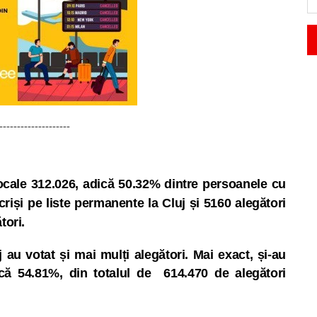
--------------------
locale 312.026, adică 50.32% dintre persoanele cu
criși pe liste permanente la Cluj și 5160 alegători
tori.
 au votat și mai mulți alegători. Mai exact, și-au
ică 54.81%, din totalul de 614.470 de alegători