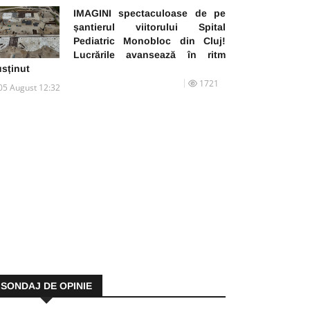
IMAGINI spectaculoase de pe
șantierul viitorului Spital
Pediatric Monobloc din Cluj!
Lucrările avansează în ritm
usținut
1721
05 August 12:32
SONDAJ DE OPINIE