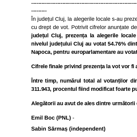
-------------------------------------------------------------
---------
În județul Cluj, la alegerile locale s-au pre
cu drept de vot. Potrivit cifrelor anunțate 
județul Cluj, prezența la alegerile loca
nivelul județului Cluj
au votat 54.76% dintr
Napoca, pentru europarlamentare au votat 
Cifrele finale privind prezența la vot vor fi
Între timp, numărul total al votanților di
311.943, procentul fiind modificat foarte p
Alegătorii au avut de ales dintre următorii
Emil Boc (PNL)
-
Sabin Sărmaș (independent)