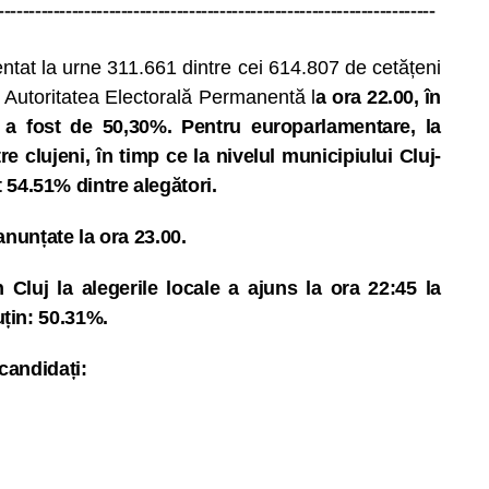
-----------------------------------------------------------------------
zentat la urne 311.661 dintre cei 614.807 de cetățeni
de Autoritatea Electorală Permanentă l
a ora 22.00, în
le a fost de 50,30%. Pentru europarlamentare, la
e clujeni, în timp ce la nivelul municipiului Cluj-
54.51% dintre alegători.
 anunțate la ora 23.00.
n Cluj la alegerile locale a ajuns la ora 22:45 la
uțin: 50.31%.
 candidați: