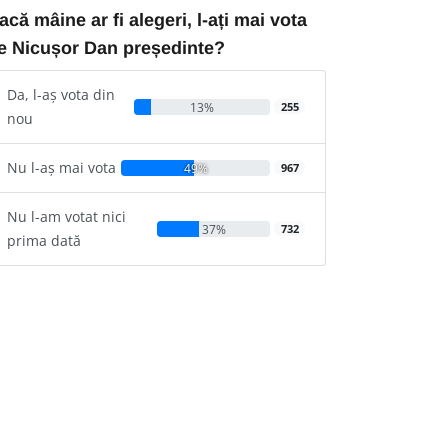
acă mâine ar fi alegeri, l-ați mai vota
e Nicușor Dan președinte?
Da, l-aș vota din
13%
255
nou
Nu l-aș mai vota
49%
967
Nu l-am votat nici
37%
732
prima dată