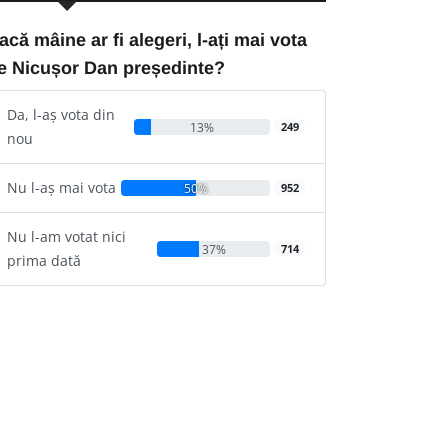
acă mâine ar fi alegeri, l-ați mai vota
e Nicușor Dan președinte?
Da, l-aș vota din
13%
249
nou
Nu l-aș mai vota
50%
952
Nu l-am votat nici
37%
714
prima dată