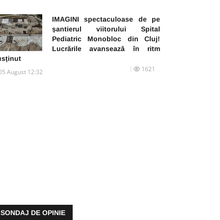
IMAGINI spectaculoase de pe
șantierul viitorului Spital
Pediatric Monobloc din Cluj!
Lucrările avansează în ritm
usținut
1621
05 August 12:32
SONDAJ DE OPINIE