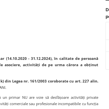
D
p
r (14.10.2020 - 31.12.2024), în calitate de persoană
 de asociere, activități de pe urma cărora a obținut
t. k) din Legea nr. 161/2003 coroborate cu art. 227 alin.
ANI.
 un primar NU are voie să desfășoare activități private
tivități comerciale sau profesionale incompatibile cu funcția