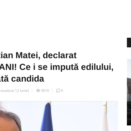
ian Matei, declarat
I! Ce i se impută edilului,
ată candida
actualizat
12 Iunie
)
3610
6