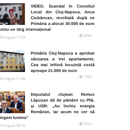
VIDEO. Scandal în Consiliul
Local din Cluj-Napoca. Anca
Ciubăncan, revoltată după ce
Primăria a alocat 30.000 de euro
ntru un târg internațional
2566
06 August 13:29
Primăria Cluj-Napoca a aprobat
vânzarea a trei apartamente.
Cea mai ieftină locuință costă
aproape 21.000 de euro
1794
06 August 11:46
Deputatul clujean Remus
Lăpușan dă de pământ cu PNL
și USR: „Au închis energia
României, iar acum ne cer să
tingem lumina”
2353
05 August 08:16