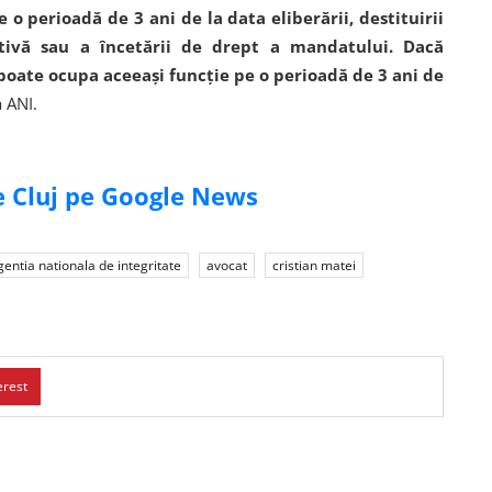
o perioadă de 3 ani de la data eliberării, destituirii
tivă sau a încetării de drept a mandatului. Dacă
 poate ocupa aceeași funcție pe o perioadă de 3 ani de
 ANI.
de Cluj pe Google News
gentia nationala de integritate
avocat
cristian matei
erest