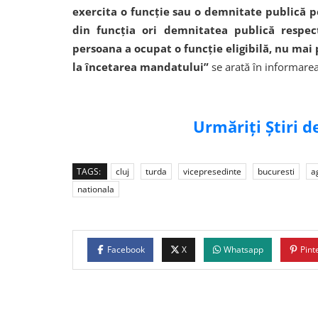
exercita o funcție sau o demnitate publică pe 
din funcția ori demnitatea publică respec
persoana a ocupat o funcție eligibilă, nu mai
la încetarea mandatului”
se arată în informarea
Urmăriți Știri 
TAGS:
cluj
turda
vicepresedinte
bucuresti
a
nationala
Facebook
X
Whatsapp
Pint