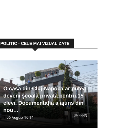
POLITIC - CELE MAI VIZUALIZATE
O casă din Cluj-Napoca ar putea
deveni școală privată pentru 15
elevi. Documentația a ajuns din
nou…
4443
06 August 10:14