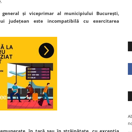
e.
general şi viceprimar al municipiului Bucureşti,
ului judeţean este incompatibilă cu exercitarea
Ab
no
 remunerate, în ţară sau în străinătate, cu excepţia