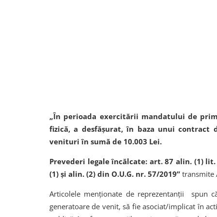
„În perioada exercitării mandatului de prima
fizică, a desfășurat, în baza unui contract
venituri în sumă de 10.003 Lei.
Prevederi legale încălcate: art. 87 alin. (1) li
(1) și alin. (2) din O.U.G. nr. 57/2019”
transmite 
Articolele menționate de reprezentanții spun că
generatoare de venit, să fie asociat/implicat în ac