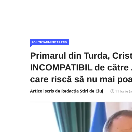
POLITIC/ADMINISTRATIV
Primarul din Turda, Crist
INCOMPATIBIL de către AN
care riscă să nu mai po
Articol scris de Redacția Știri de Cluj
11 Iunie
(