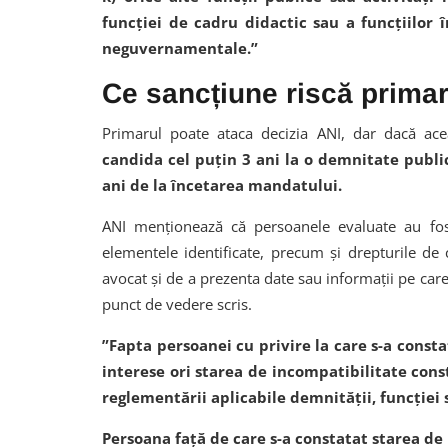
funcţiei de cadru didactic sau a funcţiilor î
neguvernamentale.”
Ce sancțiune riscă primar
Primarul poate ataca decizia ANI, dar dacă ace
candida cel puțin 3 ani la o demnitate publ
ani de la încetarea mandatului.
ANI menționează că persoanele evaluate au fos
elementele identificate, precum și drepturile de 
avocat și de a prezenta date sau informații pe car
punct de vedere scris.
”Fapta persoanei cu privire la care s-a constat
interese ori starea de incompatibilitate const
reglementării aplicabile demnității, funcției 
Persoana față de care s-a constatat starea de