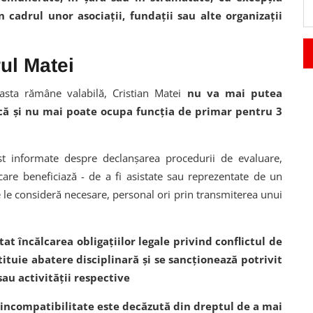
n cadrul unor asociaţii, fundaţii sau alte organizaţii
ul Matei
asta rămâne valabilă, Cristian Matei
nu va mai putea
ică și nu mai poate ocupa funcția de primar pentru 3
t informate despre declanșarea procedurii de evaluare,
care beneficiază - de a fi asistate sau reprezentate de un
e le consideră necesare, personal ori prin transmiterea unui
at încălcarea obligațiilor legale privind conflictul de
ituie abatere disciplinară și se sancționează potrivit
sau activității respective
 incompatibilitate este decăzută din dreptul de a mai