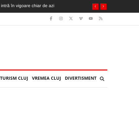
cicleta ia foc. Imagini greu de privit
TURISM CLUJ
VREMEA CLUJ
DIVERTISMENT