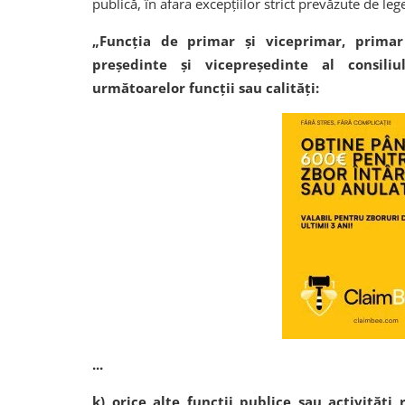
publică, în afara excepțiilor strict prevăzute de leg
„Funcţia de primar şi viceprimar, primar 
preşedinte şi vicepreşedinte al consili
următoarelor funcţii sau calităţi:
...
k) orice alte funcţii publice sau activităţi