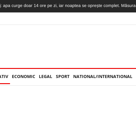
mat LIVE: Momentul în care motociclistul intră în plin într-un TIR și moto
ATIV
ECONOMIC
LEGAL
SPORT
NATIONAL/INTERNATIONAL