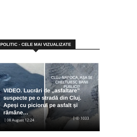
POLITIC - CELE MAI VIZUALIZATE
VIDEO. Lucrări de „asfaltare”
suspecte pe o stradă din Cluj.
Apeși cu piciorul pe asfalt și
rămâne…
1033
08 August 12:24