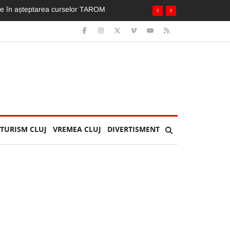
zi de festival. Vouă care v-au plăcut?
TURISM CLUJ
VREMEA CLUJ
DIVERTISMENT