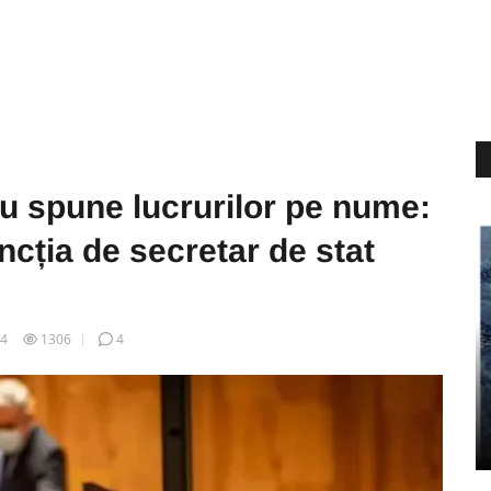
țu spune lucrurilor pe nume:
cția de secretar de stat
24
1306
4