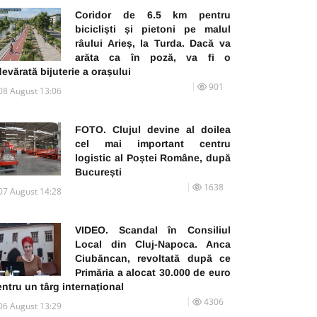
Coridor de 6.5 km pentru
bicicliști și pietoni pe malul
râului Arieș, la Turda. Dacă va
arăta ca în poză, va fi o
evărată bijuterie a orașului
901
08 August 13:06
FOTO. Clujul devine al doilea
cel mai important centru
logistic al Poștei Române, după
București
1638
07 August 14:28
VIDEO. Scandal în Consiliul
Local din Cluj-Napoca. Anca
Ciubăncan, revoltată după ce
Primăria a alocat 30.000 de euro
ntru un târg internațional
4306
06 August 13:29