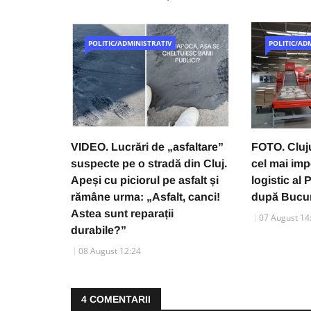
POLITIC/ADMINISTRATIV
POLITIC/AD
VIDEO. Lucrări de „asfaltare”
FOTO. Cluju
suspecte pe o stradă din Cluj.
cel mai imp
Apeși cu piciorul pe asfalt și
logistic al
rămâne urma: „Asfalt, canci!
după Bucur
Astea sunt reparații
07 August 14
durabile?”
08 August 12:24
4
COMENTARII