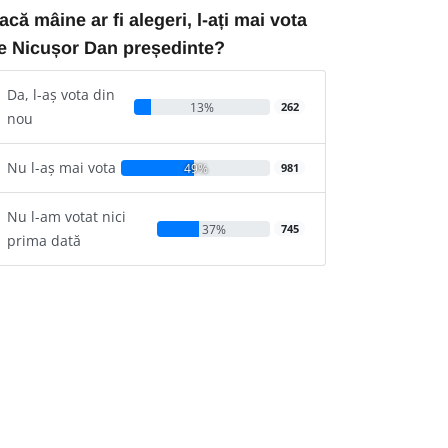
acă mâine ar fi alegeri, l-ați mai vota
e Nicușor Dan președinte?
Da, l-aș vota din
13%
262
nou
Nu l-aș mai vota
49%
981
Nu l-am votat nici
37%
745
prima dată