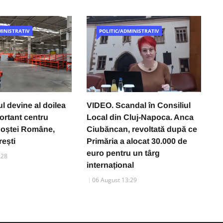
MINISTRATIV
POLITIC/ADMINISTRATIV
l devine al doilea
VIDEO. Scandal în Consiliul
P
ortant centru
Local din Cluj-Napoca. Anca
a
 Poștei Române,
Ciubăncan, revoltată după ce
a
ești
Primăria a alocat 30.000 de
l
euro pentru un târg
d
:28
internațional
06 August 13:29