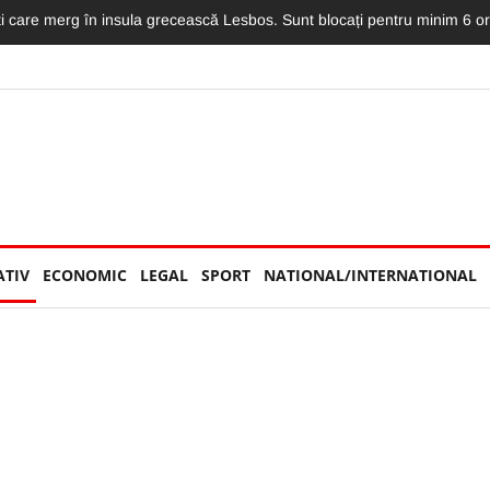
i au ridicat ștacheta! Costumațiile lor au întors multe capete în prima 
ATIV
ECONOMIC
LEGAL
SPORT
NATIONAL/INTERNATIONAL