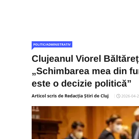
POLITIC/ADMINISTRATIV
Clujeanul Viorel Băltăre
„Schimbarea mea din fun
este o decizie politică”
Articol scris de Redacția Știri de Cluj
2026-04-