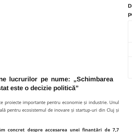
D
p
une lucrurilor pe nume: „Schimbarea
tat este o decizie politică”
te proiecte importante pentru economie și industrie. Unul
ală pentru ecosistemul de inovare și startup-uri din Cluj și
tăm concret despre accesarea unei finanțări de 7,7