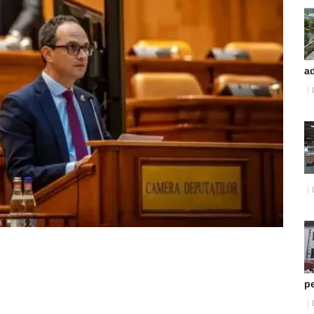
ad
pe