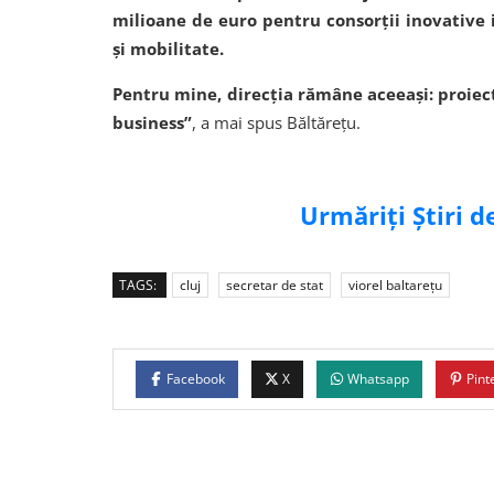
milioane de euro pentru consorții inovative
și mobilitate.
Pentru mine, direcția rămâne aceeași: proiec
business”
, a mai spus Băltărețu.
Urmăriți Știri 
TAGS:
cluj
secretar de stat
viorel baltarețu
Facebook
X
Whatsapp
Pint