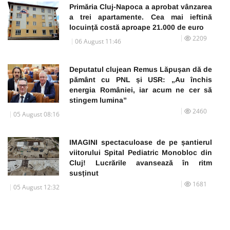
Primăria Cluj-Napoca a aprobat vânzarea
a trei apartamente. Cea mai ieftină
locuință costă aproape 21.000 de euro
2209
06 August 11:46
Deputatul clujean Remus Lăpușan dă de
pământ cu PNL și USR: „Au închis
energia României, iar acum ne cer să
stingem lumina”
2460
05 August 08:16
IMAGINI spectaculoase de pe șantierul
viitorului Spital Pediatric Monobloc din
Cluj! Lucrările avansează în ritm
susținut
1681
05 August 12:32