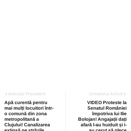
Articolul Precedent
Urmatorul Articol
Apă curentă pentru
VIDEO Proteste la
mai mulți locuitori într-
Senatul României
o comună din zona
împotriva lui Ilie
metropolitană a
Bolojan! Angajații dați
Clujului! Canalizarea
afară l-au huiduit și i-
extinsă pe străzile
au cerut să plece