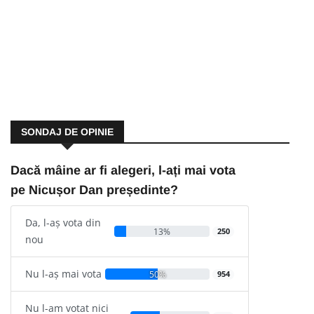
SONDAJ DE OPINIE
Dacă mâine ar fi alegeri, l-ați mai vota
pe Nicușor Dan președinte?
Da, l-aș vota din
13%
250
nou
Nu l-aș mai vota
50%
954
Nu l-am votat nici