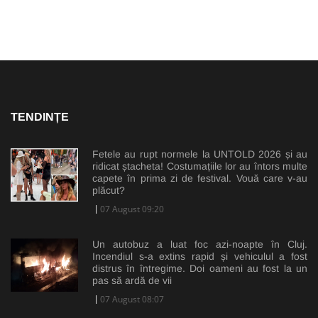
TENDINȚE
Fetele au rupt normele la UNTOLD 2026 și au
ridicat ștacheta! Costumațiile lor au întors multe
capete în prima zi de festival. Vouă care v-au
plăcut?
07 August 09:20
Un autobuz a luat foc azi-noapte în Cluj.
Incendiul s-a extins rapid și vehiculul a fost
distrus în întregime. Doi oameni au fost la un
pas să ardă de vii
07 August 08:07