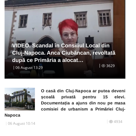
VIDEO. Scandal în Consiliul Local din
Cluj-Napoca. Anca Ciubăncan, revoltată
după ce Primăria a alocat…
3629
06 August 13:29
O casă din Cluj-Napoca ar putea deveni
școală privată pentru 15 elevi.
Documentația a ajuns din nou pe masa
comisiei de urbanism a Primăriei Cluj-
Napoca
4934
06 August 10:14