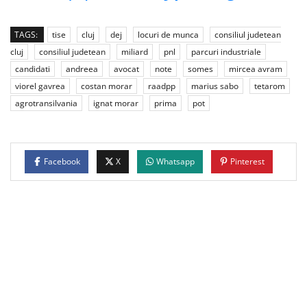
TAGS:
tise
cluj
dej
locuri de munca
consiliul judetean
cluj
consiliul judetean
miliard
pnl
parcuri industriale
candidati
andreea
avocat
note
somes
mircea avram
viorel gavrea
costan morar
raadpp
marius sabo
tetarom
agrotransilvania
ignat morar
prima
pot
Facebook
X
Whatsapp
Pinterest