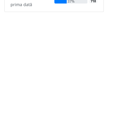
37%
718
prima dată