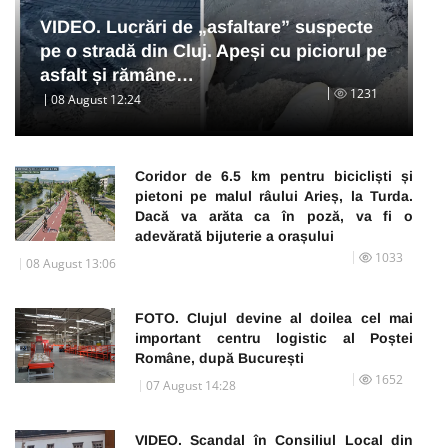
VIDEO. Lucrări de „asfaltare” suspecte
pe o stradă din Cluj. Apeși cu piciorul pe
asfalt și rămâne…
1231
08 August 12:24
Coridor de 6.5 km pentru bicicliști și
pietoni pe malul râului Arieș, la Turda.
Dacă va arăta ca în poză, va fi o
adevărată bijuterie a orașului
1033
08 August 13:06
FOTO. Clujul devine al doilea cel mai
important centru logistic al Poștei
Române, după București
1652
07 August 14:28
VIDEO. Scandal în Consiliul Local din