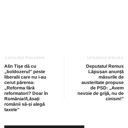
Articolul Precedent
Urmatorul Articol
Alin Tișe dă cu
Deputatul Remus
„boldozerul” peste
Lăpușan anunță
liberalii care nu i-au
măsurile de
cerut părerea:
austeritate propuse
„Reforma fără
de PSD: „Avem
reformatori? Doar în
nevoie de grijă, nu de
România!/Lăsați
cinism!”
românii să-și alegă
taxele”