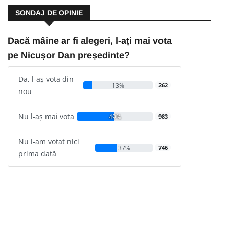
SONDAJ DE OPINIE
Dacă mâine ar fi alegeri, l-ați mai vota
pe Nicușor Dan președinte?
Da, l-aș vota din
13%
262
nou
Nu l-aș mai vota
49%
983
Nu l-am votat nici
37%
746
prima dată