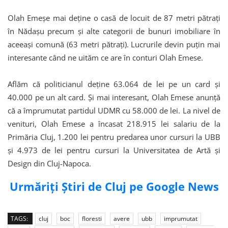
Olah Emeșe mai deține o casă de locuit de 87 metri pătrați
în Nădașu precum și alte categorii de bunuri imobiliare în
aceeași comună (63 metri pătrați). Lucrurile devin puțin mai
interesante când ne uităm ce are în conturi Olah Emese.
Aflăm că politicianul deține 63.064 de lei pe un card și
40.000 pe un alt card. Și mai interesant, Olah Emese anunță
că a împrumutat partidul UDMR cu 58.000 de lei. La nivel de
venituri, Olah Emese a încasat 218.915 lei salariu de la
Primăria Cluj, 1.200 lei pentru predarea unor cursuri la UBB
și 4.973 de lei pentru cursuri la Universitatea de Artă și
Design din Cluj-Napoca.
Urmăriți Știri de Cluj pe Google News
TAGS:
cluj
boc
floresti
avere
ubb
imprumutat