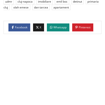
udmr
cluj-napoca
imobiliare
emil boc
detinut
primaria
cluj
olah emese
dan tarcea
apartament
Facebook
X
Whatsapp
Pinterest