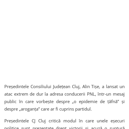
Președintele Consiliului Județean Cluj, Alin Tișe, a lansat un
atac extrem de dur la adresa conducerii PNL, într-un mesaj
public în care vorbește despre „o epidemie de țâfnă” și
despre „aroganța” care ar fi cuprins partidul.
Președintele CJ Cluj critică modul în care unele eșecuri
politice sunt prezentate drept victorii și acuză o ruptură