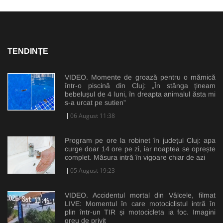
TENDINȚE
VIDEO. Momente de groază pentru o mămică
într-o piscină din Cluj: „În stânga țineam
bebelușul de 4 luni, în dreapta animalul ăsta mi
s-a urcat pe sutien”
06 August 11:38
Program pe ore la robinet în județul Cluj: apa
curge doar 14 ore pe zi, iar noaptea se oprește
complet. Măsura intră în vigoare chiar de azi
05 August 19:23
VIDEO. Accidentul mortal din Vâlcele, filmat
LIVE: Momentul în care motociclistul intră în
plin într-un TIR și motocicleta ia foc. Imagini
greu de privit