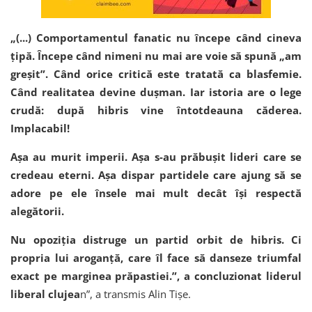
„(...) Comportamentul fanatic nu începe când cineva
țipă. Începe când nimeni nu mai are voie să spună „am
greșit”. Când orice critică este tratată ca blasfemie.
Când realitatea devine dușman. Iar istoria are o lege
crudă: după hibris vine întotdeauna căderea.
Implacabil!
Așa au murit imperii. Așa s-au prăbușit lideri care se
credeau eterni. Așa dispar partidele care ajung să se
adore pe ele însele mai mult decât își respectă
alegătorii.
Nu opoziția distruge un partid orbit de hibris. Ci
propria lui aroganță, care îl face să danseze triumfal
exact pe marginea prăpastiei.”, a concluzionat liderul
liberal clujea
n”, a transmis Alin Tișe.