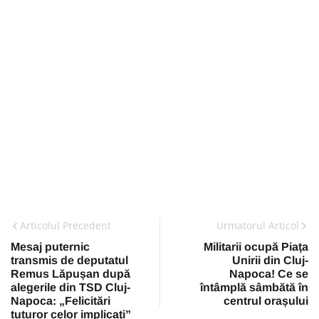
Articolul Precedent
Urmatorul Articol
Mesaj puternic
Militarii ocupă Piața
transmis de deputatul
Unirii din Cluj-
Remus Lăpușan după
Napoca! Ce se
alegerile din TSD Cluj-
întâmplă sâmbătă în
Napoca: „Felicitări
centrul orașului
tuturor celor implicați”