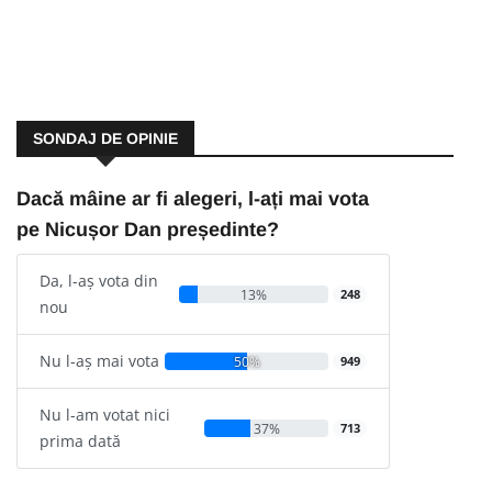
SONDAJ DE OPINIE
Dacă mâine ar fi alegeri, l-ați mai vota
pe Nicușor Dan președinte?
Da, l-aș vota din
13%
248
nou
Nu l-aș mai vota
50%
949
Nu l-am votat nici
37%
713
prima dată