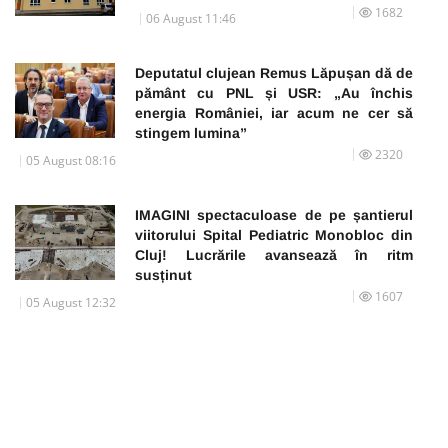
1682
06 August 11:46
Deputatul clujean Remus Lăpușan dă de
pământ cu PNL și USR: „Au închis
energia României, iar acum ne cer să
stingem lumina”
2320
05 August 08:16
IMAGINI spectaculoase de pe șantierul
viitorului Spital Pediatric Monobloc din
Cluj! Lucrările avansează în ritm
susținut
1607
05 August 12:32