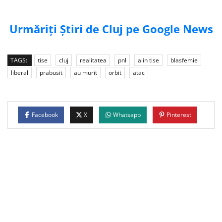
Urmăriți Știri de Cluj pe Google News
TAGS:
tise
cluj
realitatea
pnl
alin tise
blasfemie
liberal
prabusit
au murit
orbit
atac
Facebook
X
Whatsapp
Pinterest