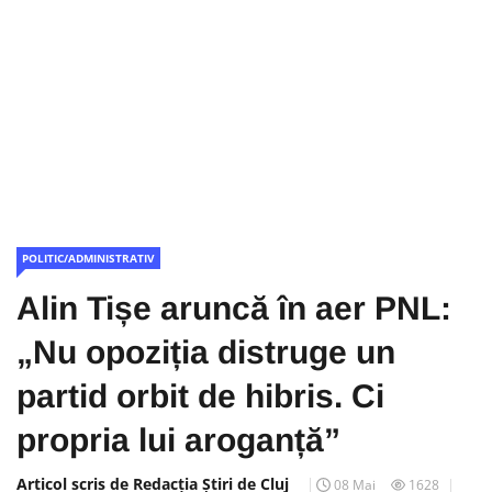
POLITIC/ADMINISTRATIV
Alin Tișe aruncă în aer PNL:
„Nu opoziția distruge un
partid orbit de hibris. Ci
propria lui aroganță”
Articol scris de Redacția Știri de Cluj
08 Mai
1628