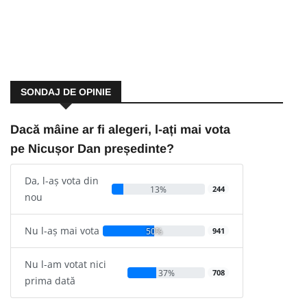
SONDAJ DE OPINIE
Dacă mâine ar fi alegeri, l-ați mai vota
pe Nicușor Dan președinte?
Da, l-aș vota din
13%
244
nou
Nu l-aș mai vota
50%
941
Nu l-am votat nici
37%
708
prima dată