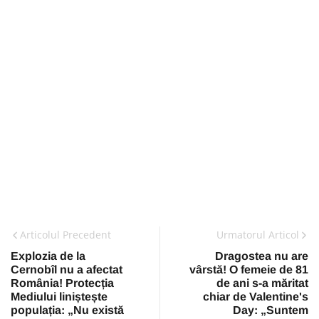
Articolul Precedent
Urmatorul Articol
Explozia de la
Dragostea nu are
Cernobîl nu a afectat
vârstă! O femeie de 81
România! Protecția
de ani s-a măritat
Mediului liniștește
chiar de Valentine's
populația: „Nu există
Day: „Suntem