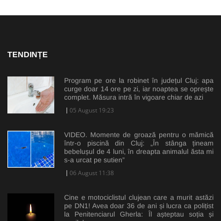
TENDINȚE
Program pe ore la robinet în județul Cluj: apa
curge doar 14 ore pe zi, iar noaptea se oprește
complet. Măsura intră în vigoare chiar de azi
05 August 19:23
VIDEO. Momente de groază pentru o mămică
într-o piscină din Cluj: „În stânga țineam
bebelușul de 4 luni, în dreapta animalul ăsta mi
s-a urcat pe sutien”
06 August 11:38
Cine e motociclistul clujean care a murit astăzi
pe DN1! Avea doar 36 de ani și lucra ca polițist
la Penitenciarul Gherla: Îl așteptau soția și