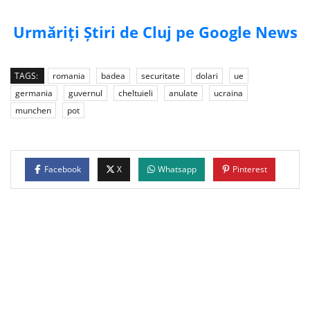
Urmăriți Știri de Cluj pe Google News
TAGS:
romania
badea
securitate
dolari
ue
germania
guvernul
cheltuieli
anulate
ucraina
munchen
pot
Facebook
X
Whatsapp
Pinterest