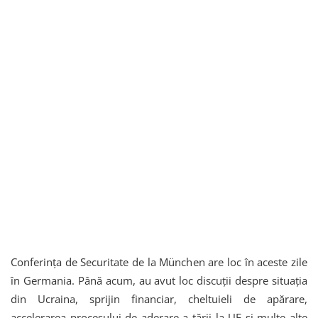
Conferința de Securitate de la München are loc în aceste zile
în Germania. Până acum, au avut loc discuții despre situația
din Ucraina, sprijin financiar, cheltuieli de apărare,
accelerarea procesului de aderare a țării la UE și multe alte