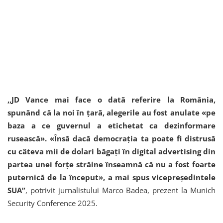
,,JD Vance mai face o dată referire la România,
spunând că la noi în țară, alegerile au fost anulate «pe
baza a ce guvernul a etichetat ca dezinformare
rusească». «Însă dacă democrația ta poate fi distrusă
cu câteva mii de dolari băgați în digital advertising din
partea unei forțe străine înseamnă că nu a fost foarte
puternică de la început», a mai spus vicepreședintele
SUA”
, potrivit jurnalistului Marco Badea, prezent la Munich
Security Conference 2025.