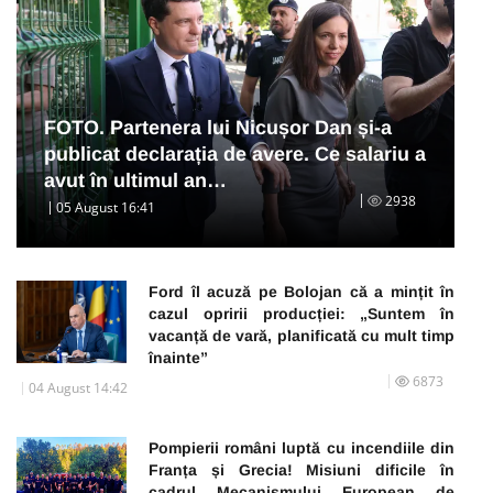
FOTO. Partenera lui Nicușor Dan și-a
publicat declarația de avere. Ce salariu a
avut în ultimul an…
2938
05 August 16:41
Ford îl acuză pe Bolojan că a mințit în
cazul opririi producției: „Suntem în
vacanță de vară, planificată cu mult timp
înainte”
6873
04 August 14:42
Pompierii români luptă cu incendiile din
Franța și Grecia! Misiuni dificile în
cadrul Mecanismului European de