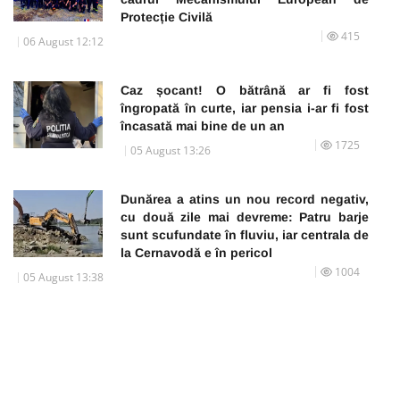
Protecție Civilă
415
06 August 12:12
Caz șocant! O bătrână ar fi fost
îngropată în curte, iar pensia i-ar fi fost
încasată mai bine de un an
1725
05 August 13:26
Dunărea a atins un nou record negativ,
cu două zile mai devreme: Patru barje
sunt scufundate în fluviu, iar centrala de
la Cernavodă e în pericol
1004
05 August 13:38