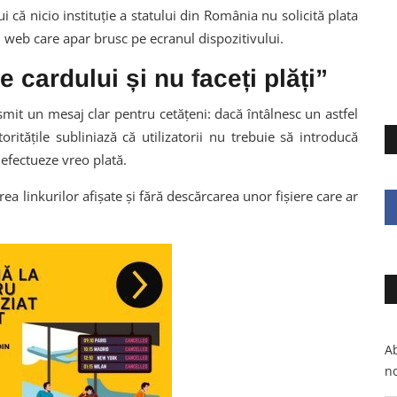
i că nicio instituție a statului din România nu solicită plata
 web care apar brusc pe ecranul dispozitivului.
 cardului și nu faceți plăți”
smit un mesaj clar pentru cetățeni: dacă întâlnesc un astfel
ritățile subliniază că utilizatorii nu trebuie să introducă
 efectueze vreo plată.
ea linkurilor afișate și fără descărcarea unor fișiere care ar
Ab
no