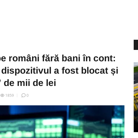
pe români fără bani în cont:
ispozitivul a fost blocat și
 de mii de lei
1859
0