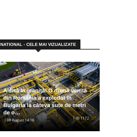
NATIONAL - CELE MAI VIZUALIZATE
Alertă la graniță! O dronă venită
din România a explodat în
Bulgaria la câteva sute de metri
de o…
1172
08 August 14:16