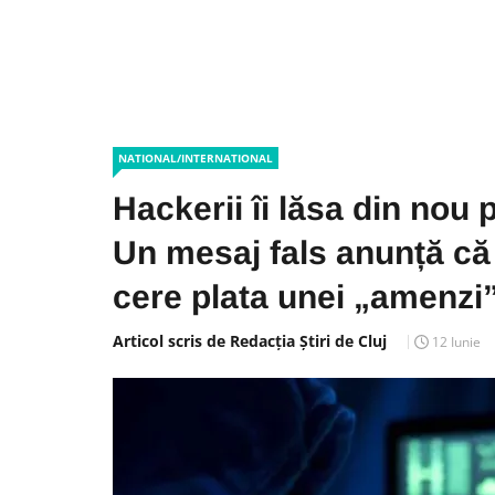
NATIONAL/INTERNATIONAL
Hackerii îi lăsa din nou 
Un mesaj fals anunță că d
cere plata unei „amenzi”
Articol scris de Redacția Știri de Cluj
12 Iunie