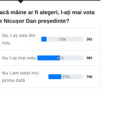
acă mâine ar fi alegeri, l-ați mai vota
e Nicușor Dan președinte?
Da, l-aș vota din
13%
262
nou
Nu l-aș mai vota
49%
983
Nu l-am votat nici
37%
746
prima dată