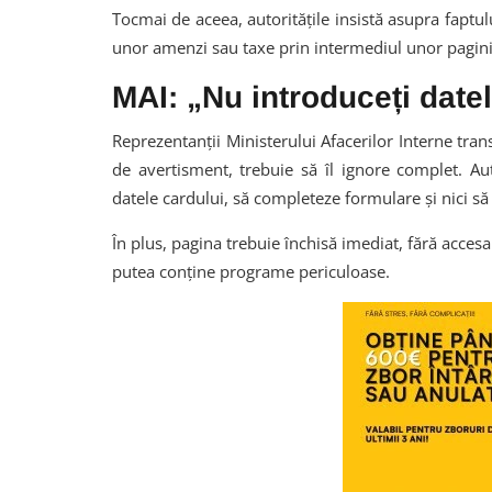
Tocmai de aceea, autoritățile insistă asupra faptulu
unor amenzi sau taxe prin intermediul unor pagini
MAI: „Nu introduceți datele
Reprezentanții Ministerului Afacerilor Interne tran
de avertisment, trebuie să îl ignore complet. Auto
datele cardului, să completeze formulare și nici să
În plus, pagina trebuie închisă imediat, fără accesar
putea conține programe periculoase.