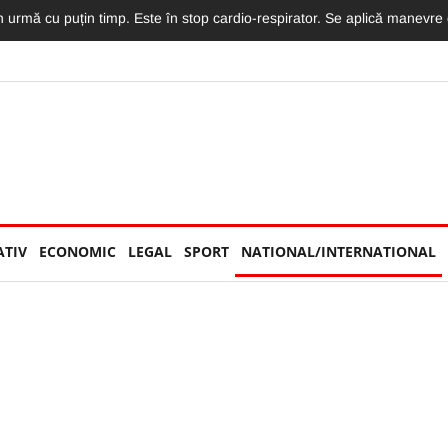
în vânzare în această seară. Preț special de 75 de euro pentru STAR
ATIV
ECONOMIC
LEGAL
SPORT
NATIONAL/INTERNATIONAL