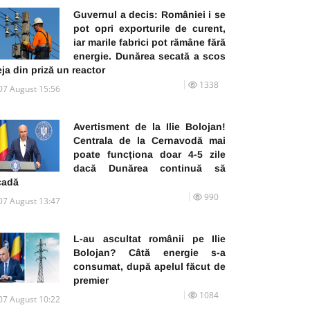
Guvernul a decis: României i se
pot opri exporturile de curent,
iar marile fabrici pot rămâne fără
energie. Dunărea secată a scos
ja din priză un reactor
1338
07 August 15:56
Avertisment de la Ilie Bolojan!
Centrala de la Cernavodă mai
poate funcționa doar 4-5 zile
dacă Dunărea continuă să
cadă
990
07 August 13:47
L-au ascultat românii pe Ilie
Bolojan? Câtă energie s-a
consumat, după apelul făcut de
premier
1084
07 August 10:22