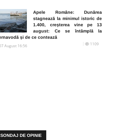
Apele Române: Dunărea
stagnează la minimul istoric de
1.400, creșterea vine pe 13
august: Ce se întâmplă la
ernavodă și de ce contează
1109
07 August 16:56
SONDAJ DE OPINIE