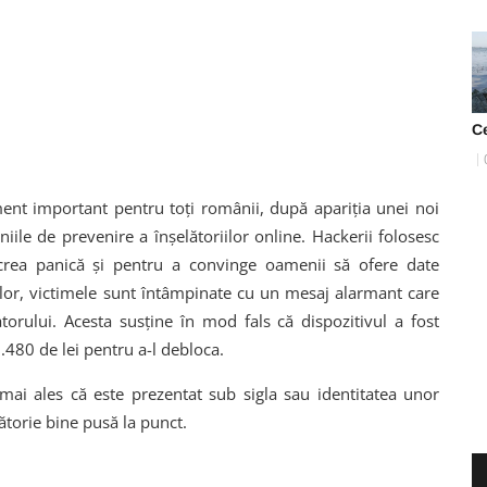
C
ment important pentru toți românii, după apariția unei noi
ile de prevenire a înșelătoriilor online. Hackerii folosesc
 a crea panică și pentru a convinge oamenii să ofere date
ăților, victimele sunt întâmpinate cu un mesaj alarmant care
atorului. Acesta susține în mod fals că dispozitivul a fost
2.480 de lei pentru a-l debloca.
mai ales că este prezentat sub sigla sau identitatea unor
elătorie bine pusă la punct.