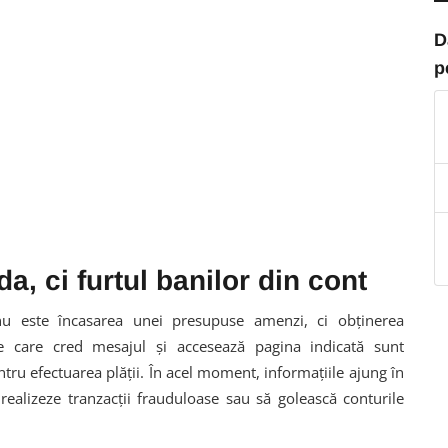
D
p
, ci furtul banilor din cont
r nu este încasarea unei presupuse amenzi, ci obținerea
le care cred mesajul și accesează pagina indicată sunt
ru efectuarea plății. În acel moment, informațiile ajung în
 realizeze tranzacții frauduloase sau să golească conturile