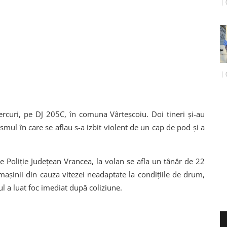
rcuri, pe DJ 205C, în comuna Vârteșcoiu. Doi tineri și-au
smul în care se aflau s-a izbit violent de un cap de pod și a
de Poliție Județean Vrancea, la volan se afla un tânăr de 22
 mașinii din cauza vitezei neadaptate la condițiile de drum,
ul a luat foc imediat după coliziune.