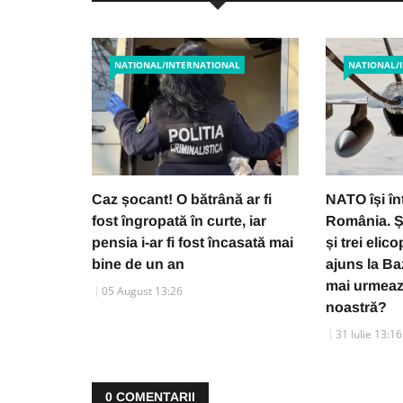
NATIONAL/INTERNATIONAL
NATIONAL/
Caz șocant! O bătrână ar fi
NATO își în
fost îngropată în curte, iar
România. Ș
pensia i-ar fi fost încasată mai
și trei elic
bine de un an
ajuns la Ba
mai urmeaz
05 August 13:26
noastră?
31 Iulie 13:16
0
COMENTARII