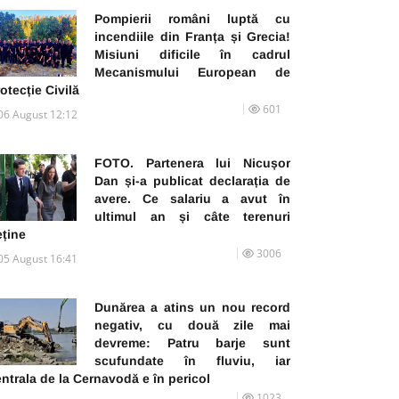
Pompierii români luptă cu
incendiile din Franța și Grecia!
Misiuni dificile în cadrul
Mecanismului European de
otecție Civilă
601
06 August 12:12
FOTO. Partenera lui Nicușor
Dan și-a publicat declarația de
avere. Ce salariu a avut în
ultimul an și câte terenuri
eține
3006
05 August 16:41
Dunărea a atins un nou record
negativ, cu două zile mai
devreme: Patru barje sunt
scufundate în fluviu, iar
ntrala de la Cernavodă e în pericol
1023