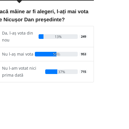
acă mâine ar fi alegeri, l-ați mai vota
e Nicușor Dan președinte?
Da, l-aș vota din
13%
249
nou
Nu l-aș mai vota
50%
953
Nu l-am votat nici
37%
715
prima dată