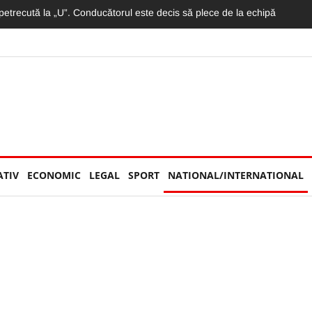
ă într-o piscină din Cluj: „În stânga țineam bebelușul de 4 luni, în d
ATIV
ECONOMIC
LEGAL
SPORT
NATIONAL/INTERNATIONAL