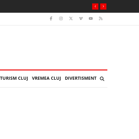
reapta animalul ăsta mi s-a urcat pe sutien”
TURISM CLUJ
VREMEA CLUJ
DIVERTISMENT