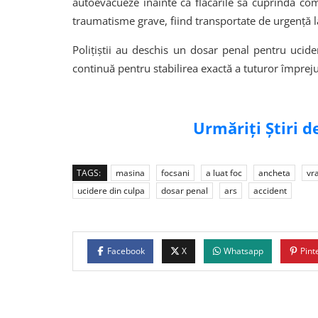
autoevacueze înainte ca flăcările să cuprindă comp
traumatisme grave, fiind transportate de urgență la
Polițiștii au deschis un dosar penal pentru ucid
continuă pentru stabilirea exactă a tuturor împreju
Urmăriți Știri 
TAGS:
masina
focsani
a luat foc
ancheta
vr
ucidere din culpa
dosar penal
ars
accident
Facebook
X
Whatsapp
Pint