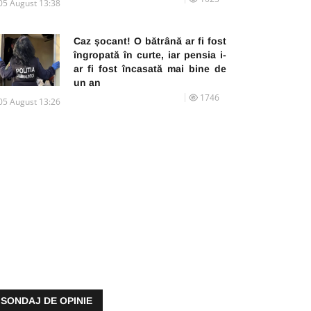
05 August 13:38
Caz șocant! O bătrână ar fi fost
îngropată în curte, iar pensia i-
ar fi fost încasată mai bine de
un an
1746
05 August 13:26
SONDAJ DE OPINIE