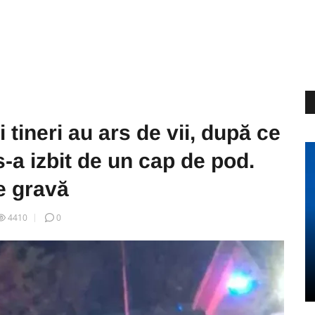
tineri au ars de vii, după ce
s-a izbit de un cap de pod.
re gravă
4410
0