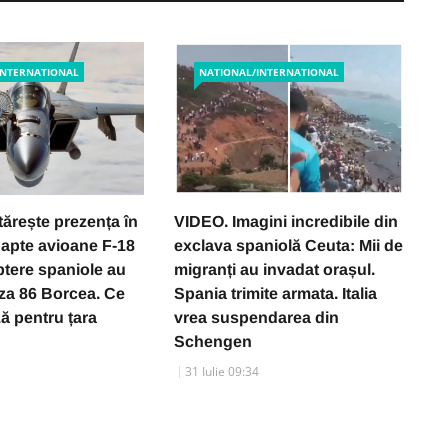
INTERNATIONAL
NATIONAL/INTERNATIONAL
tărește prezența în
VIDEO. Imagini incredibile din
D
apte avioane F-18
exclava spaniolă Ceuta: Mii de
u
optere spaniole au
migranți au invadat orașul.
m
za 86 Borcea. Ce
Spania trimite armata. Italia
c
ă pentru țara
vrea suspendarea din
t
Schengen
31 Iulie 09:34