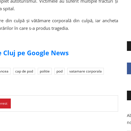
let autoturismul. Victimele au suferit multiple fracturi și
 spital.
ere din culpă și vătămare corporală din culpă, iar ancheta
rărilor în care s-a produs tragedia.
de Cluj pe Google News
ancea
cap de pod
politie
pod
vatamare corporala
erest
Ab
no