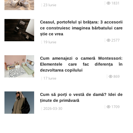
1831
23 Iunie
Ceasul, portofelul și brățara: 3 accesorii
ce construiesc imaginea bărbatului care
știe ce vrea
2577
19 Iunie
Cum amenajezi o cameră Montessori:
Elementele care fac diferența în
dezvoltarea copilului
869
17 Iunie
Cum să porți o vestă de damă? Idei de
ținute de primăvară
1709
2026-03-30