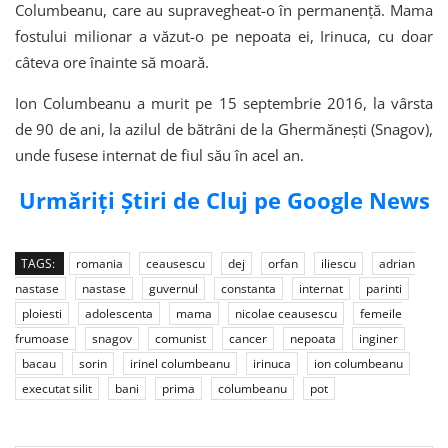
Columbeanu, care au supravegheat-o în permanență. Mama
fostului milionar a văzut-o pe nepoata ei, Irinuca, cu doar
câteva ore înainte să moară.
Ion Columbeanu a murit pe 15 septembrie 2016, la vârsta
de 90 de ani, la azilul de bătrâni de la Ghermănești (Snagov),
unde fusese internat de fiul său în acel an.
Urmăriți Știri de Cluj pe Google News
TAGS:
romania
ceausescu
dej
orfan
iliescu
adrian
nastase
nastase
guvernul
constanta
internat
parinti
ploiesti
adolescenta
mama
nicolae ceausescu
femeile
frumoase
snagov
comunist
cancer
nepoata
inginer
bacau
sorin
irinel columbeanu
irinuca
ion columbeanu
executat silit
bani
prima
columbeanu
pot