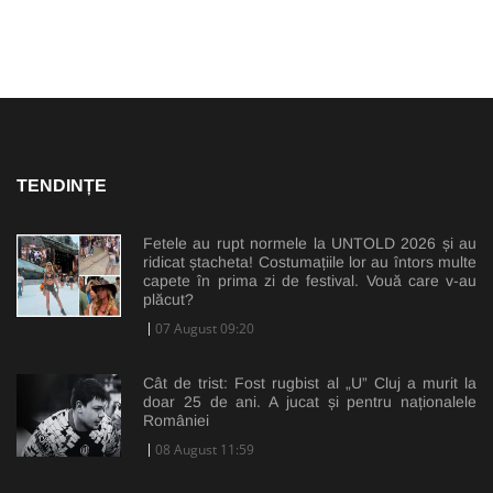
TENDINȚE
Fetele au rupt normele la UNTOLD 2026 și au
ridicat ștacheta! Costumațiile lor au întors multe
capete în prima zi de festival. Vouă care v-au
plăcut?
07 August 09:20
Cât de trist: Fost rugbist al „U” Cluj a murit la
doar 25 de ani. A jucat și pentru naționalele
României
08 August 11:59