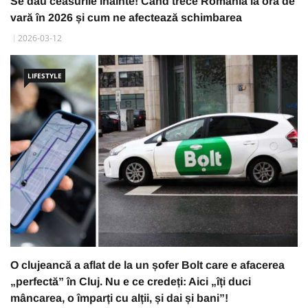
Se dau ceasurile înainte! Când trece România la ora de
vară în 2026 și cum ne afectează schimbarea
2026-03-12
LIFESTYLE
O clujeancă a aflat de la un șofer Bolt care e afacerea
„perfectă” în Cluj. Nu e ce credeți: Aici „îți duci
mâncarea, o împarți cu alții, și dai și bani”!