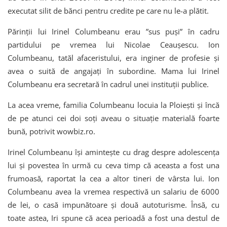
executat silit de bănci pentru credite pe care nu le-a plătit.
Părinții lui Irinel Columbeanu erau ”sus puși” în cadru
partidului pe vremea lui Nicolae Ceaușescu. Ion
Columbeanu, tatăl afaceristului, era inginer de profesie și
avea o suită de angajați în subordine. Mama lui Irinel
Columbeanu era secretară în cadrul unei instituții publice.
La acea vreme, familia Columbeanu locuia la Ploiești și încă
de pe atunci cei doi soți aveau o situație materială foarte
bună, potrivit wowbiz.ro.
Irinel Columbeanu își amintește cu drag despre adolescența
lui și povestea în urmă cu ceva timp că aceasta a fost una
frumoasă, raportat la cea a altor tineri de vârsta lui. Ion
Columbeanu avea la vremea respectivă un salariu de 6000
de lei, o casă impunătoare și două autoturisme. Însă, cu
toate astea, Iri spune că acea perioadă a fost una destul de