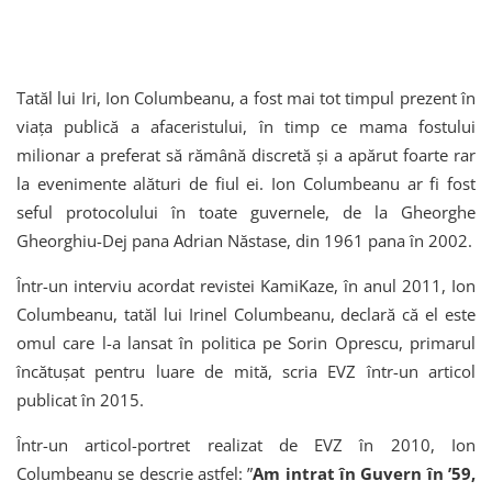
Tatăl lui Iri, Ion Columbeanu, a fost mai tot timpul prezent în
viața publică a afaceristului, în timp ce mama fostului
milionar a preferat să rămână discretă și a apărut foarte rar
la evenimente alături de fiul ei. Ion Columbeanu ar fi fost
seful protocolului în toate guvernele, de la Gheorghe
Gheorghiu-Dej pana Adrian Năstase, din 1961 pana în 2002.
Într-un interviu acordat revistei KamiKaze, în anul 2011, Ion
Columbeanu, tatăl lui Irinel Columbeanu, declară că el este
omul care l-a lansat în politica pe Sorin Oprescu, primarul
încătuşat pentru luare de mită, scria EVZ într-un articol
publicat în 2015.
Într-un articol-portret realizat de EVZ în 2010, Ion
Columbeanu se descrie astfel: ”
Am intrat în Guvern în ’59,