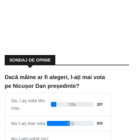
SONDAJ DE OPINIE
Dacă mâine ar fi alegeri, l-ați mai vota
pe Nicușor Dan președinte?
Da, l-aș vota din
13%
257
nou
Nu l-aș mai vota
49%
975
Nu l-am votat nici