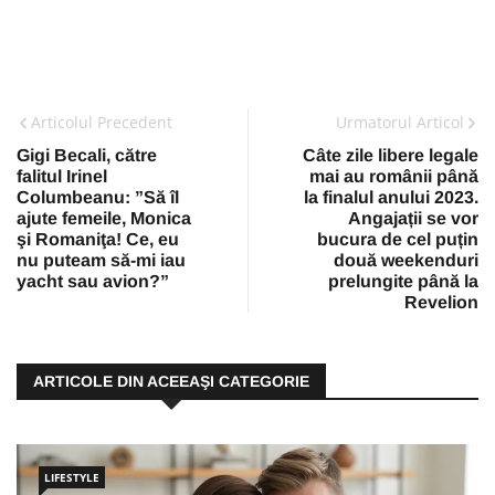
Articolul Precedent
Urmatorul Articol
Gigi Becali, către
Câte zile libere legale
falitul Irinel
mai au românii până
Columbeanu: ”Să îl
la finalul anului 2023.
ajute femeile, Monica
Angajații se vor
şi Romaniţa! Ce, eu
bucura de cel puțin
nu puteam să-mi iau
două weekenduri
yacht sau avion?”
prelungite până la
Revelion
ARTICOLE DIN ACEEAŞI CATEGORIE
LIFESTYLE