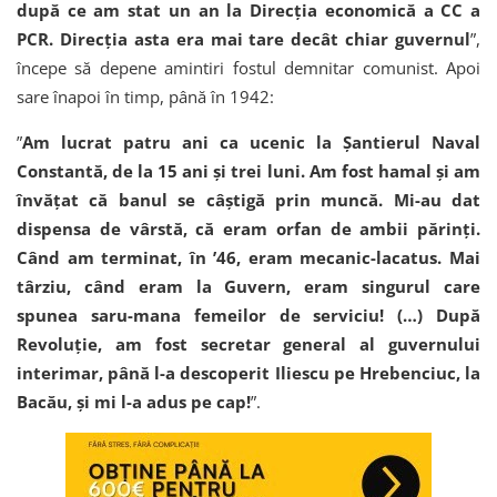
după ce am stat un an la Direcţia economică a CC a
PCR. Direcţia asta era mai tare decât chiar guvernul
”,
începe să depene amintiri fostul demnitar comunist. Apoi
sare înapoi în timp, până în 1942:
”
Am lucrat patru ani ca ucenic la Şantierul Naval
Constantă, de la 15 ani şi trei luni. Am fost hamal şi am
învăţat că banul se câştigă prin muncă. Mi-au dat
dispensa de vârstă, că eram orfan de ambii părinţi.
Când am terminat, în ’46, eram mecanic-lacatus. Mai
târziu, când eram la Guvern, eram singurul care
spunea saru-mana femeilor de serviciu! (…) După
Revoluţie, am fost secretar general al guvernului
interimar, până l-a descoperit Iliescu pe Hrebenciuc, la
Bacău, şi mi l-a adus pe cap!
”.