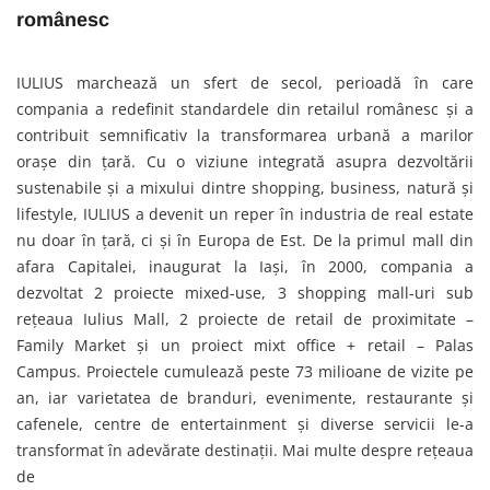
românesc
IULIUS marchează un sfert de secol, perioadă în care
compania a redefinit standardele din retailul românesc și a
contribuit semnificativ la transformarea urbană a marilor
orașe din țară. Cu o viziune integrată asupra dezvoltării
sustenabile și a mixului dintre shopping, business, natură și
lifestyle, IULIUS a devenit un reper în industria de real estate
nu doar în țară, ci și în Europa de Est. De la primul mall din
afara Capitalei, inaugurat la Iași, în 2000, compania a
dezvoltat 2 proiecte mixed-use, 3 shopping mall-uri sub
rețeaua Iulius Mall, 2 proiecte de retail de proximitate –
Family Market și un proiect mixt office + retail – Palas
Campus. Proiectele cumulează peste 73 milioane de vizite pe
an, iar varietatea de branduri, evenimente, restaurante și
cafenele, centre de entertainment și diverse servicii le-a
transformat în adevărate destinații. Mai multe despre rețeaua
de