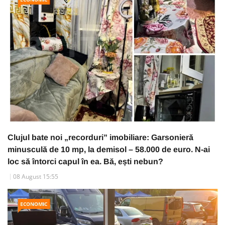
Clujul bate noi „recorduri” imobiliare: Garsonieră
minusculă de 10 mp, la demisol – 58.000 de euro. N-ai
loc să întorci capul în ea. Bă, ești nebun?
08 August 15:55
ECONOMIC