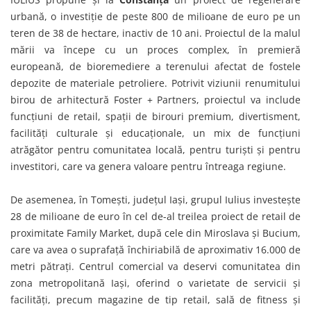
urbană, o investiție de peste 800 de milioane de euro pe un
teren de 38 de hectare, inactiv de 10 ani. Proiectul de la malul
mării va începe cu un proces complex, în premieră
europeană, de bioremediere a terenului afectat de fostele
depozite de materiale petroliere. Potrivit viziunii renumitului
birou de arhitectură Foster + Partners, proiectul va include
funcţiuni de retail, spații de birouri premium, divertisment,
facilități culturale și educaționale, un mix de funcțiuni
atrăgător pentru comunitatea locală, pentru turiști și pentru
investitori, care va genera valoare pentru întreaga regiune.
De asemenea, în Tomești, județul Iași, grupul Iulius investește
28 de milioane de euro în cel de-al treilea proiect de retail de
proximitate Family Market, după cele din Miroslava și Bucium,
care va avea o suprafață închiriabilă de aproximativ 16.000 de
metri pătrați. Centrul comercial va deservi comunitatea din
zona metropolitană Iași, oferind o varietate de servicii și
facilități, precum magazine de tip retail, sală de fitness și