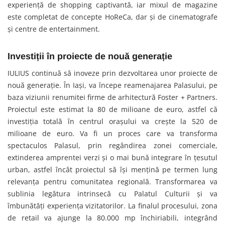
experiență de shopping captivantă, iar mixul de magazine
este completat de concepte HoReCa, dar și de cinematografe
și centre de entertainment.
Investiții în proiecte de nouă generație
IULIUS continuă să inoveze prin dezvoltarea unor proiecte de
nouă generație. În Iași, va începe reamenajarea Palasului, pe
baza viziunii renumitei firme de arhitectură Foster + Partners.
Proiectul este estimat la 80 de milioane de euro, astfel că
investiția totală în centrul orașului va crește la 520 de
milioane de euro. Va fi un proces care va transforma
spectaculos Palasul, prin regândirea zonei comerciale,
extinderea amprentei verzi și o mai bună integrare în țesutul
urban, astfel încât proiectul să își mențină pe termen lung
relevanța pentru comunitatea regională. Transformarea va
sublinia legătura intrinsecă cu Palatul Culturii și va
îmbunătăți experiența vizitatorilor. La finalul procesului, zona
de retail va ajunge la 80.000 mp închiriabili, integrând