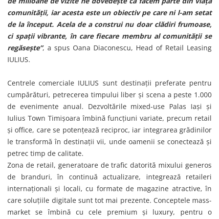
de milioane de vizite ne dovedește că facem parte din viața
comunității, iar acesta este un obiectiv pe care ni l-am setat
de la început. Acela de a construi nu doar clădiri frumoase,
ci spații vibrante, în care fiecare membru al comunității se
regăsește”
, a spus Oana Diaconescu, Head of Retail Leasing
IULIUS.
Centrele comerciale IULIUS sunt destinații preferate pentru
cumpărături, petrecerea timpului liber și scena a peste 1.000
de evenimente anual. Dezvoltările mixed-use Palas Iași și
Iulius Town Timișoara îmbină funcțiuni variate, precum retail
și office, care se potențează reciproc, iar integrarea grădinilor
le transformă în destinații vii, unde oamenii se conectează și
petrec timp de calitate.
Zona de retail, generatoare de trafic datorită mixului generos
de branduri, în continuă actualizare, integrează retaileri
internaționali și locali, cu formate de magazine atractive, în
care soluțiile digitale sunt tot mai prezente. Conceptele mass-
market se îmbină cu cele premium și luxury, pentru o