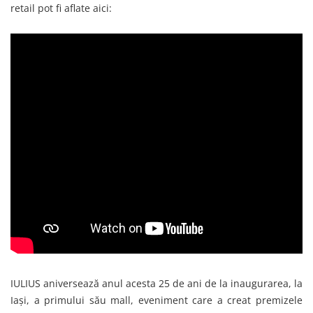
retail pot fi aflate aici:
IULIUS aniversează anul acesta 25 de ani de la inaugurarea, la
Iași, a primului său mall, eveniment care a creat premizele