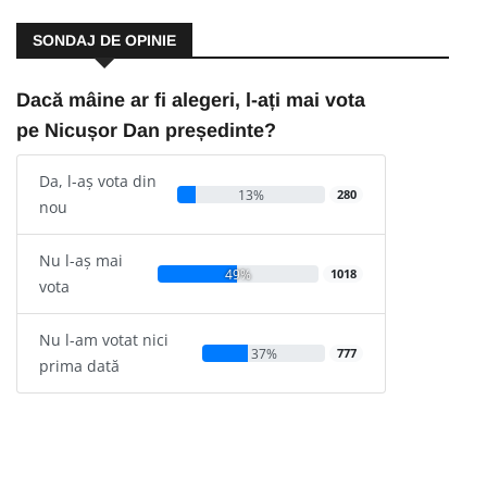
SONDAJ DE OPINIE
Dacă mâine ar fi alegeri, l-ați mai vota
pe Nicușor Dan președinte?
Da, l-aș vota din
13%
280
nou
Nu l-aș mai
49%
1018
vota
Nu l-am votat nici
37%
777
prima dată