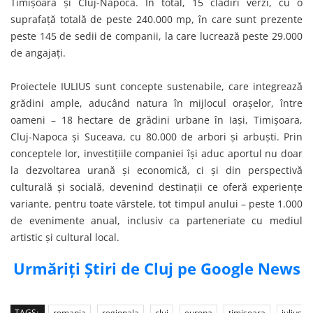
Timișoara și Cluj-Napoca. În total, 15 clădiri verzi, cu o
suprafață totală de peste 240.000 mp, în care sunt prezente
peste 145 de sedii de companii, la care lucrează peste 29.000
de angajați.
Proiectele IULIUS sunt concepte sustenabile, care integrează
grădini ample, aducând natura în mijlocul orașelor, între
oameni – 18 hectare de grădini urbane în Iași, Timișoara,
Cluj-Napoca şi Suceava, cu 80.000 de arbori și arbuști. Prin
conceptele lor, investițiile companiei își aduc aportul nu doar
la dezvoltarea urană și economică, ci și din perspectivă
culturală și socială, devenind destinații ce oferă experiențe
variante, pentru toate vârstele, tot timpul anului – peste 1.000
de evenimente anual, inclusiv ca parteneriate cu mediul
artistic și cultural local.
Urmăriți Știri de Cluj pe Google News
TAGS:
romania
regionala
cluj
europa
timisoara
iulius