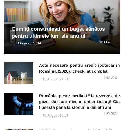
Cum îți construiești un buget sănătos
pentru ultimele luni ale anului
222
10 August 21:39
Acte necesare pentru credit ipotecar în
România (2026): checklist complet
312
10 August 21:21
România, peste media UE la rezervele de
gaze, dar sub nivelul anilor trecuți! Cât
lipsește până la stocurile din alți ani
582
10 August 10:51