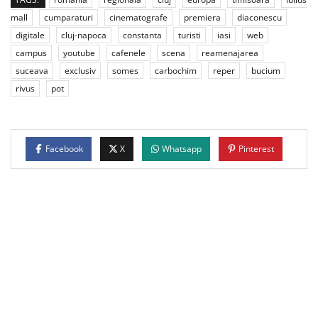
mall
cumparaturi
cinematografe
premiera
diaconescu
digitale
cluj-napoca
constanta
turisti
iasi
web
campus
youtube
cafenele
scena
reamenajarea
suceava
exclusiv
somes
carbochim
reper
bucium
rivus
pot
Facebook
X
Whatsapp
Pinterest