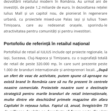
dezvoltării retailului modern în România. Au urmat ani de
investiții, de peste 1,2 miliarde de euro, în dezvoltarea rețelei
Iulius Mall și un capitol nou, de pionierat în regenerare
urbană, cu proiectele mixed-use Palas Iași și Iulius Town
Timișoara, care au redesenat orașele, sporindu-le
atractivitatea pentru comunități și pentru investitori.
Portofoliu de referință în retailul național
Portofoliul de retail al IULIUS include opt proiecte regionale, la
Iași, Suceava, Cluj-Napoca și Timișoara, cu o suprafață totală
de retail de peste 320.000 mp, în care sunt prezente peste
1.000 de branduri internaționale și antreprenori locali.
„După
un sfert de veac de activitate, putem spune că aproape nu
există brand în România care să nu fie prezent în centrele
noastre comerciale. Proiectele noastre sunt o destinație
strategică pentru marile branduri de retail internaționale,
multe dintre ele deschizând primele magazine din afara
Capitalei în rețeaua Iulius. Faptul că, anual, înregistrăm 73