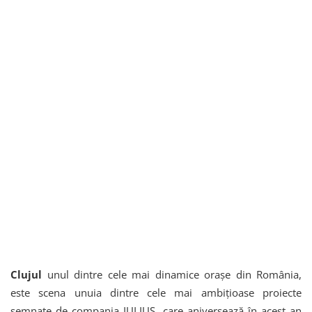
Clujul
unul dintre cele mai dinamice orașe din România,
este scena unuia dintre cele mai ambițioase proiecte
semnate de compania IULIUS, care aniversează în acest an