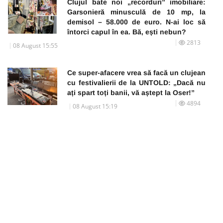
Clujul bate noi „recorduri” imobiliare:
Garsonieră minusculă de 10 mp, la
demisol – 58.000 de euro. N-ai loc să
întorci capul în ea. Bă, ești nebun?
2813
08 August 15:55
Ce super-afacere vrea să facă un clujean
cu festivalierii de la UNTOLD: „Dacă nu
ați spart toți banii, vă aștept la Oser!”
4894
08 August 15:19