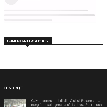
COMENTARII FACEBOOK
TENDINȚE
Calvar pentru turiștii din Cluj și București care
merg în insula grecească Lesbos. Sunt blocați