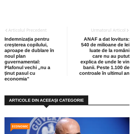
Articolul Precedent
Urmatorul Articol
Indemnizația pentru
ANAF a dat lovitura:
creșterea copilului,
540 de milioane de lei
aproape de dublare în
luate de la români
noul plan
care nu au putut
guvernamental:
explica de unde le vin
Plafonul vechi „nu a
banii. Peste 1.100 de
ținut pasul cu
controale în ultimul an
economia”
ARTICOLE DIN ACEEAŞI CATEGORIE
ECONOMIC