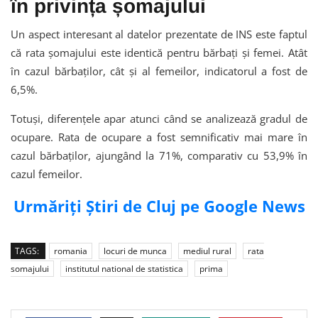
în privința șomajului
Un aspect interesant al datelor prezentate de INS este faptul
că rata șomajului este identică pentru bărbați și femei. Atât
în cazul bărbaților, cât și al femeilor, indicatorul a fost de
6,5%.
Totuși, diferențele apar atunci când se analizează gradul de
ocupare. Rata de ocupare a fost semnificativ mai mare în
cazul bărbaților, ajungând la 71%, comparativ cu 53,9% în
cazul femeilor.
Urmăriți Știri de Cluj pe Google News
TAGS:
romania
locuri de munca
mediul rural
rata
somajului
institutul national de statistica
prima