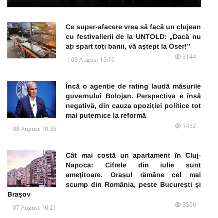
Ce super-afacere vrea să facă un clujean
cu festivalierii de la UNTOLD: „Dacă nu
ați spart toți banii, vă aștept la Oser!”
3144
08 August 15:19
Încă o agenție de rating laudă măsurile
guvernului Bolojan. Perspectiva e însă
negativă, din cauza opoziției politice tot
mai puternice la reformă
1432
08 August 10:36
Cât mai costă un apartament în Cluj-
Napoca: Cifrele din iulie sunt
amețitoare. Orașul rămâne cel mai
scump din România, peste București și
Brașov
3556
07 August 16:21