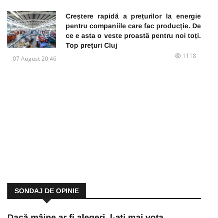
Creștere rapidă a prețurilor la energie
pentru companiile care fac producție. De
ce e asta o veste proastă pentru noi toți.
Top prețuri Cluj
1118
07 August 20:46
SONDAJ DE OPINIE
Dacă mâine ar fi alegeri, l-ați mai vota