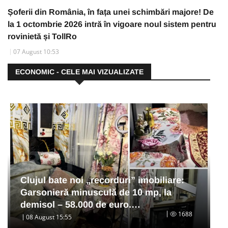
Șoferii din România, în fața unei schimbări majore! De
la 1 octombrie 2026 intră în vigoare noul sistem pentru
rovinietă și TollRo
07 August 10:53
ECONOMIC - CELE MAI VIZUALIZATE
Clujul bate noi „recorduri” imobiliare:
Garsonieră minusculă de 10 mp, la
demisol – 58.000 de euro.…
1688
08 August 15:55