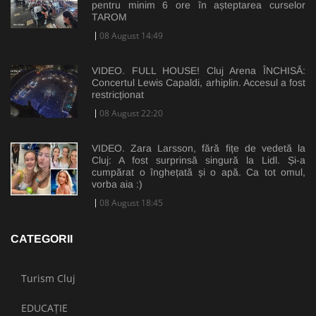
pentru minim 6 ore în așteptarea curselor
TAROM
08 August 14:49
VIDEO. FULL HOUSE! Cluj Arena ÎNCHISĂ:
Concertul Lewis Capaldi, arhiplin. Accesul a fost
restricționat
08 August 22:20
VIDEO. Zara Larsson, fără fițe de vedetă la
Cluj: A fost surprinsă singură la Lidl. Și-a
cumpărat o înghețată și o apă. Ca tot omul,
vorba aia :)
08 August 18:45
CATEGORII
Turism Cluj
EDUCAȚIE