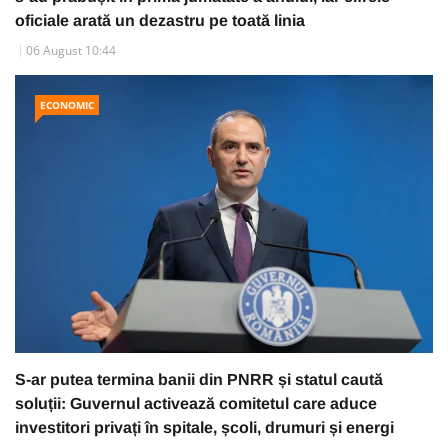
oficiale arată un dezastru pe toată linia
06 August 10:44
ECONOMIC
S-ar putea termina banii din PNRR și statul caută
soluții: Guvernul activează comitetul care aduce
investitori privați în spitale, școli, drumuri și energi