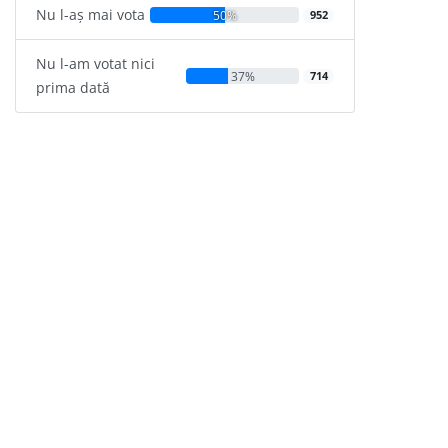
Nu l-aș mai vota
50%
952
Nu l-am votat nici
37%
714
prima dată