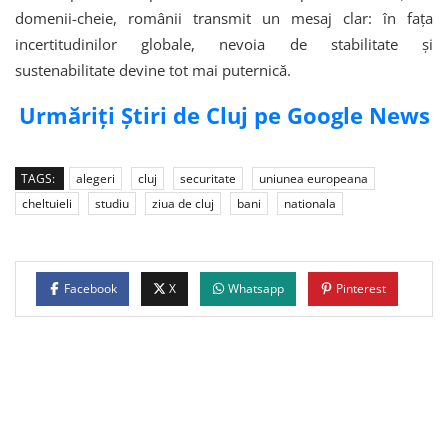
domenii-cheie, românii transmit un mesaj clar: în fața
incertitudinilor globale, nevoia de stabilitate și
sustenabilitate devine tot mai puternică.
Urmăriți Știri de Cluj pe Google News
TAGS:
alegeri
cluj
securitate
uniunea europeana
cheltuieli
studiu
ziua de cluj
bani
nationala
Facebook
X
Whatsapp
Pinterest