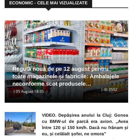
ECONOMIC - CELE MAI VIZUALIZATE
Regulă nouă de pe 12 august pentru
toate magazinele și fabricile: Ambalajele
neconforme scot produsele…
3552
05 August 18:35
VIDEO. Depășirea anului la Cluj: Gonea
cu BMW-ul de parcă era avion. „Avea
între 120 și 150 km/h. Dacă nu frânam și
eu, și celălalt șofer, ne omora”