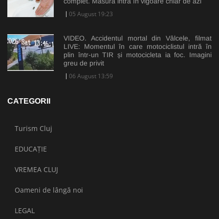
complet. Măsura intră în vigoare chiar de azi
05 August 19:23
VIDEO. Accidentul mortal din Vâlcele, filmat
LIVE: Momentul în care motociclistul intră în
plin într-un TIR și motocicleta ia foc. Imagini
greu de privit
06 August 13:59
CATEGORII
Turism Cluj
EDUCAȚIE
VREMEA CLUJ
Oameni de lângă noi
LEGAL