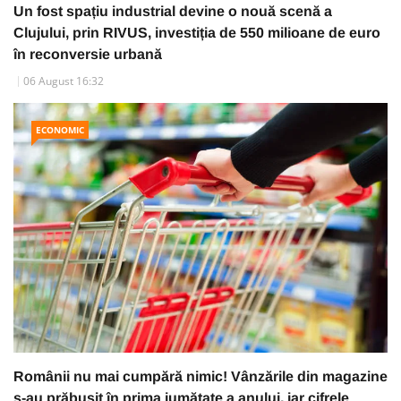
Un fost spațiu industrial devine o nouă scenă a
Clujului, prin RIVUS, investiția de 550 milioane de euro
în reconversie urbană
06 August 16:32
ECONOMIC
Românii nu mai cumpără nimic! Vânzările din magazine
s-au prăbușit în prima jumătate a anului, iar cifrele