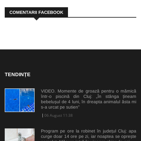
COMENTARII FACEBOOK
TENDINȚE
VIDEO. Momente de groază pentru o mămică
într-o piscină din Cluj: „În stânga țineam
bebelușul de 4 luni, în dreapta animalul ăsta mi
s-a urcat pe sutien”
06 August 11:38
Program pe ore la robinet în județul Cluj: apa
curge doar 14 ore pe zi, iar noaptea se oprește