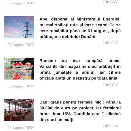
1737
06 August 19:07
Apel disperat al Ministerului Energiei:
nu mai spălați rufe și vase seara! Ce se
cere românilor până pe 31 august, după
prăbușirea debitului Dunării
1707
06 August 15:22
Românii nu mai cumpără nimic!
Vânzările din magazine s-au prăbușit în
prima jumătate a anului, iar cifrele
oficiale arată un dezastru pe toată linia
1347
06 August 10:44
Bani gratis pentru fermele mici: Până la
50.000 de euro pe proiect, iar fermierul
pune doar 15%. Condiția care îi elimină
din start pe mulți
1338
06 August 16:54