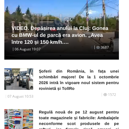
VIDEO. Depășirea anului la Cluj: Gonea
cu BMW-ul de parcă era avion. „Avea
între 120 și 150 km/h.…
3687
06 August 19:07
Șoferii din România, în fața unei
schimbări majore! De la 1 octombrie
2026 intră în vigoare noul sistem pentru
rovinietă și TollRo
1572
07 August 10:53
Regulă nouă de pe 12 august pentru
toate magazinele și fabricile: Ambalajele
neconforme scot produsele de pe