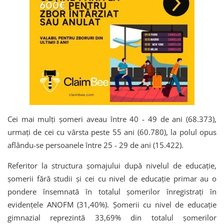
Cei mai mulți șomeri aveau între 40 - 49 de ani (68.373),
urmați de cei cu vârsta peste 55 ani (60.780), la polul opus
aflându-se persoanele între 25 - 29 de ani (15.422).
Referitor la structura șomajului după nivelul de educație,
șomerii fără studii și cei cu nivel de educație primar au o
pondere însemnată în totalul șomerilor înregistrați în
evidențele ANOFM (31,40%). Șomerii cu nivel de educație
gimnazial reprezintă 33,69% din totalul șomerilor