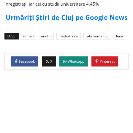
înregistrați, iar cei cu studii universitare 4,45%
Urmăriți Știri de Cluj pe Google News
TAGS:
someri
anofm
mediul rural
rata somajului
luna
Facebook
X
Whatsapp
Pinterest