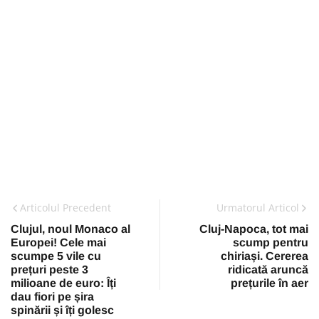
Articolul Precedent
Urmatorul Articol
Clujul, noul Monaco al
Cluj-Napoca, tot mai
Europei! Cele mai
scump pentru
scumpe 5 vile cu
chiriași. Cererea
prețuri peste 3
ridicată aruncă
milioane de euro: Îți
prețurile în aer
dau fiori pe șira
spinării și îți golesc