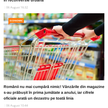
în reconversie urbană
06 August 16:32
ECONOMIC
Românii nu mai cumpără nimic! Vânzările din magazine
s-au prăbușit în prima jumătate a anului, iar cifrele
oficiale arată un dezastru pe toată linia
06 August 10:44