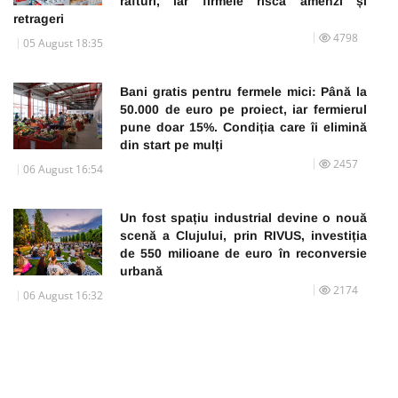
rafturi, iar firmele riscă amenzi și
retrageri
4798
05 August 18:35
Bani gratis pentru fermele mici: Până la
50.000 de euro pe proiect, iar fermierul
pune doar 15%. Condiția care îi elimină
din start pe mulți
2457
06 August 16:54
Un fost spațiu industrial devine o nouă
scenă a Clujului, prin RIVUS, investiția
de 550 milioane de euro în reconversie
urbană
2174
06 August 16:32