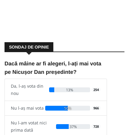
SONDAJ DE OPINIE
Dacă mâine ar fi alegeri, l-ați mai vota
pe Nicușor Dan președinte?
Da, l-aș vota din
13%
254
nou
Nu l-aș mai vota
50%
966
Nu l-am votat nici
37%
728
prima dată