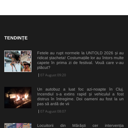
TENDINȚE
Fetele au rupt normele la UNTOLD 2026 și au
ridicat ștacheta! Costumațiile lor au întors multe
capete în prima zi de festival. Vouă care v-au
plăcut?
07 August 09:20
Un autobuz a luat foc azi-noapte în Cluj.
Incendiul s-a extins rapid și vehiculul a fost
distrus în întregime. Doi oameni au fost la un
pas să ardă de vii
07 August 08:07
Locuitorii din Mărăști cer intervenția