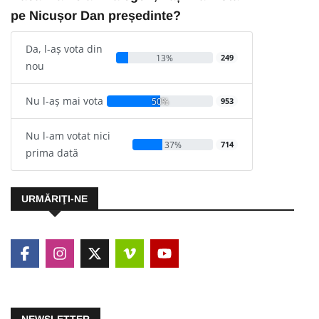
pe Nicușor Dan președinte?
Da, l-aș vota din
13%
249
nou
Nu l-aș mai vota
50%
953
Nu l-am votat nici
37%
714
prima dată
URMĂRIŢI-NE