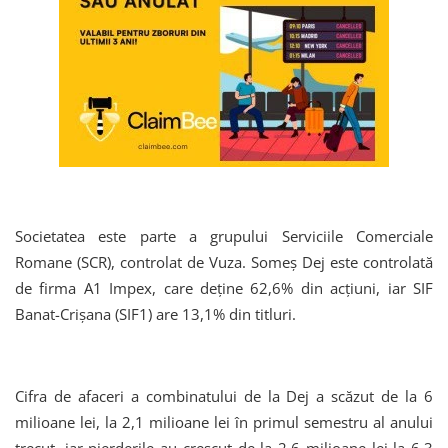
Societatea este parte a grupului Serviciile Comerciale
Romane (SCR), controlat de Vuza. Someș Dej este controlată
de firma A1 Impex, care deține 62,6% din acțiuni, iar SIF
Banat-Crișana (SIF1) are 13,1% din titluri.
Cifra de afaceri a combinatului de la Dej a scăzut de la 6
milioane lei, la 2,1 milioane lei în primul semestru al anului
trecut, iar pierderile au crescut de la 2,6 milioane lei la 6,3