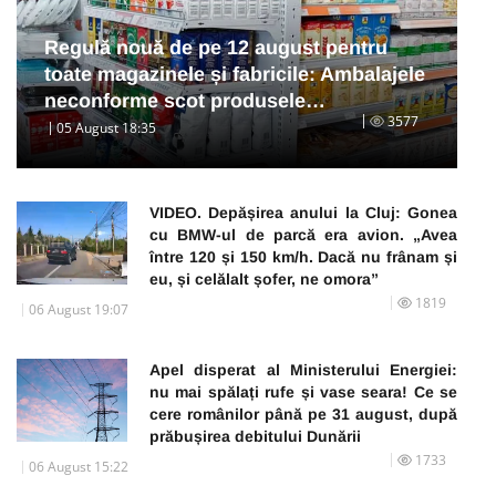
Regulă nouă de pe 12 august pentru
toate magazinele și fabricile: Ambalajele
neconforme scot produsele…
3577
05 August 18:35
VIDEO. Depășirea anului la Cluj: Gonea
cu BMW-ul de parcă era avion. „Avea
între 120 și 150 km/h. Dacă nu frânam și
eu, și celălalt șofer, ne omora”
1819
06 August 19:07
Apel disperat al Ministerului Energiei:
nu mai spălați rufe și vase seara! Ce se
cere românilor până pe 31 august, după
prăbușirea debitului Dunării
1733
06 August 15:22