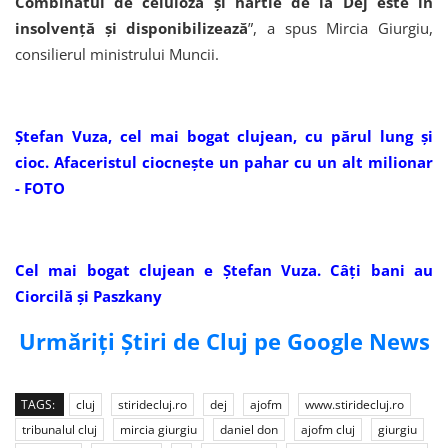
Combinatul de celuloză și hârtie de la Dej este în
insolvență și disponibilizează
”, a spus Mircia Giurgiu,
consilierul ministrului Muncii.
Ștefan Vuza, cel mai bogat clujean, cu părul lung și
cioc. Afaceristul ciocnește un pahar cu un alt milionar
- FOTO
Cel mai bogat clujean e Ștefan Vuza. Câți bani au
Ciorcilă și Paszkany
Urmăriți Știri de Cluj pe Google News
TAGS:
cluj
stiridecluj.ro
dej
ajofm
www.stiridecluj.ro
tribunalul cluj
mircia giurgiu
daniel don
ajofm cluj
giurgiu