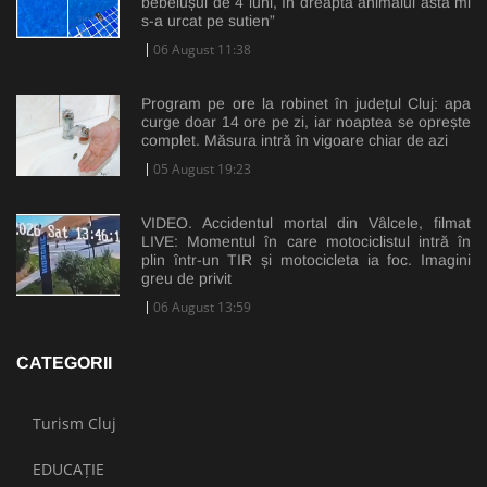
bebelușul de 4 luni, în dreapta animalul ăsta mi
s-a urcat pe sutien”
06 August 11:38
Program pe ore la robinet în județul Cluj: apa
curge doar 14 ore pe zi, iar noaptea se oprește
complet. Măsura intră în vigoare chiar de azi
05 August 19:23
VIDEO. Accidentul mortal din Vâlcele, filmat
LIVE: Momentul în care motociclistul intră în
plin într-un TIR și motocicleta ia foc. Imagini
greu de privit
06 August 13:59
CATEGORII
Turism Cluj
EDUCAȚIE