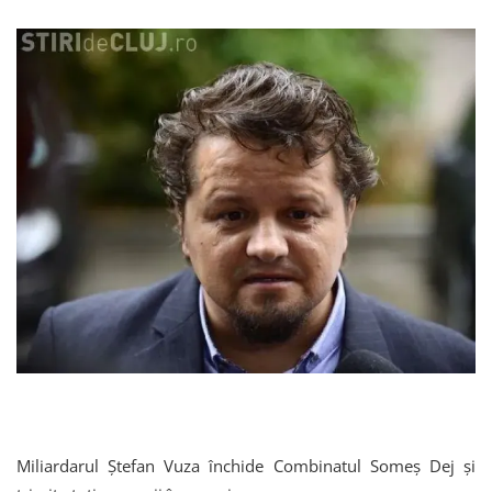
Miliardarul Ștefan Vuza închide Combinatul Someș Dej și