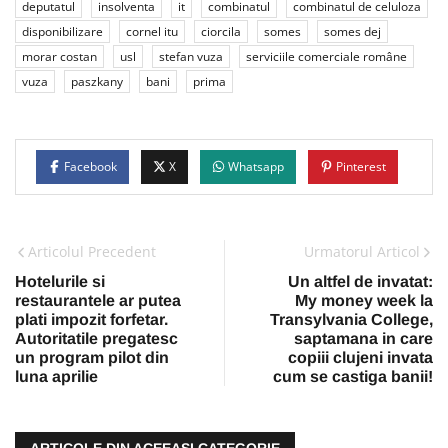
deputatul
insolventa
it
combinatul
combinatul de celuloza
disponibilizare
cornel itu
ciorcila
somes
somes dej
morar costan
usl
stefan vuza
serviciile comerciale române
vuza
paszkany
bani
prima
Facebook
X
Whatsapp
Pinterest
Articolul Precedent
Urmatorul Articol
Hotelurile si
Un altfel de invatat:
restaurantele ar putea
My money week la
plati impozit forfetar.
Transylvania College,
Autoritatile pregatesc
saptamana in care
un program pilot din
copiii clujeni invata
luna aprilie
cum se castiga banii!
ARTICOLE DIN ACEEAŞI CATEGORIE