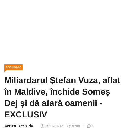
ECONOMIC
Miliardarul Ștefan Vuza, aflat
în Maldive, închide Someș
Dej și dă afară oamenii -
EXCLUSIV
Articol scris de
2013-02-14
8209
6