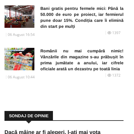
Bani gratis pentru fermele mici: Până la
50.000 de euro pe proiect, iar fermierul
pune doar 15%. Condiția care îi elimină
din start pe mulți
1397
06 August 16:54
Românii nu mai cumpără nimic!
Vânzările din magazine s-au prăbușit în
prima jumătate a anului, iar cifrele
oficiale arată un dezastru pe toată linia
1372
06 August 10:44
SONDAJ DE OPINIE
Dacă mâine ar fi alegeri, l-ați mai vota