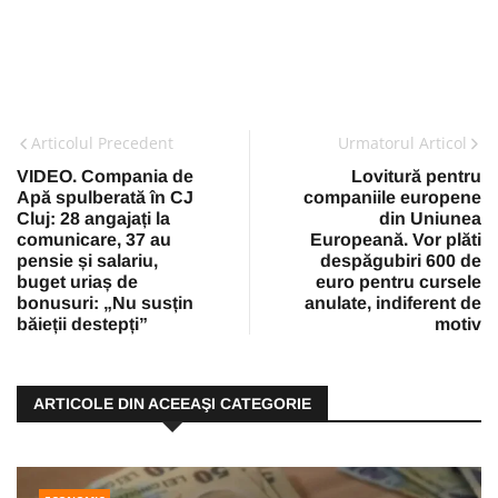
Articolul Precedent
Urmatorul Articol
VIDEO. Compania de
Lovitură pentru
Apă spulberată în CJ
companiile europene
Cluj: 28 angajați la
din Uniunea
comunicare, 37 au
Europeană. Vor plăti
pensie și salariu,
despăgubiri 600 de
buget uriaș de
euro pentru cursele
bonusuri: „Nu susțin
anulate, indiferent de
băieții destepți”
motiv
ARTICOLE DIN ACEEAŞI CATEGORIE