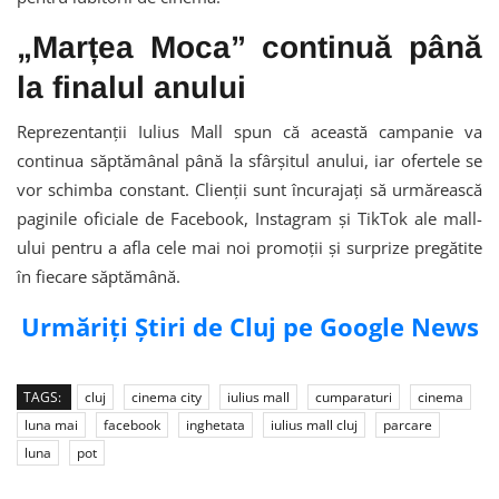
„Marțea Moca” continuă până
la finalul anului
Reprezentanții Iulius Mall spun că această campanie va
continua săptămânal până la sfârșitul anului, iar ofertele se
vor schimba constant. Clienții sunt încurajați să urmărească
paginile oficiale de Facebook, Instagram și TikTok ale mall-
ului pentru a afla cele mai noi promoții și surprize pregătite
în fiecare săptămână.
Urmăriți Știri de Cluj pe Google News
TAGS:
cluj
cinema city
iulius mall
cumparaturi
cinema
luna mai
facebook
inghetata
iulius mall cluj
parcare
luna
pot