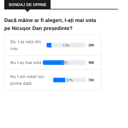
SONDAJ DE OPINIE
Dacă mâine ar fi alegeri, l-ați mai vota
pe Nicușor Dan președinte?
Da, l-aș vota din
13%
250
nou
Nu l-aș mai vota
50%
958
Nu l-am votat nici
37%
724
prima dată