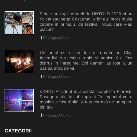
Fetele au rupt normele la UNTOLD 2026 și au
ridicat ștacheta! Costumațiile lor au întors multe
capete în prima zi de festival. Vouă care v-au
plăcut?
07 August 09:20
Un autobuz a luat foc azi-noapte în Cluj.
Incendiul s-a extins rapid și vehiculul a fost
distrus în întregime. Doi oameni au fost la un
pas să ardă de vii
07 August 08:07
VIDEO. Accident în această noapte în Florești.
Pasagera din taxiul implicat în impactul cu o
mașină a fost rănită. A fost extrasă de pompieri
din taxi
07 August 00:45
CATEGORII