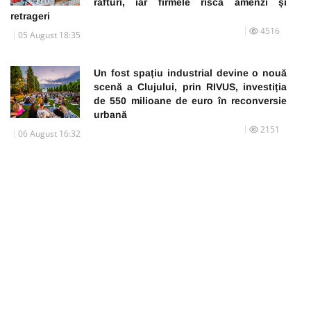
rafturi, iar firmele riscă amenzi și
retrageri
4516
05 August 18:35
Un fost spațiu industrial devine o nouă
scenă a Clujului, prin RIVUS, investiția
de 550 milioane de euro în reconversie
urbană
2151
06 August 16:32