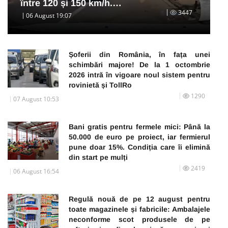
între 120 și 150 km/h.…
3447
06 August 19:07
Șoferii din România, în fața unei
schimbări majore! De la 1 octombrie
2026 intră în vigoare noul sistem pentru
rovinietă și TollRo
1290
07 August 10:53
Bani gratis pentru fermele mici: Până la
50.000 de euro pe proiect, iar fermierul
pune doar 15%. Condiția care îi elimină
din start pe mulți
2419
06 August 16:54
Regulă nouă de pe 12 august pentru
toate magazinele și fabricile: Ambalajele
neconforme scot produsele de pe