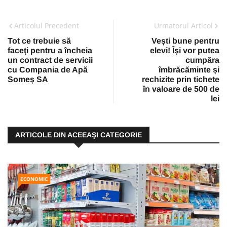
Articolul Precedent
Urmatorul Articol
Tot ce trebuie să
Vești bune pentru
faceți pentru a încheia
elevi! Își vor putea
un contract de servicii
cumpăra
cu Compania de Apă
îmbrăcăminte și
Someș SA
rechizite prin tichete
în valoare de 500 de
lei
ARTICOLE DIN ACEEAŞI CATEGORIE
ECONOMIC