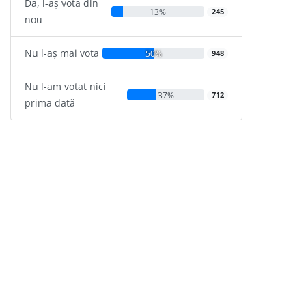
Da, l-aș vota din
13%
245
nou
Nu l-aș mai vota
50%
948
Nu l-am votat nici
37%
712
prima dată