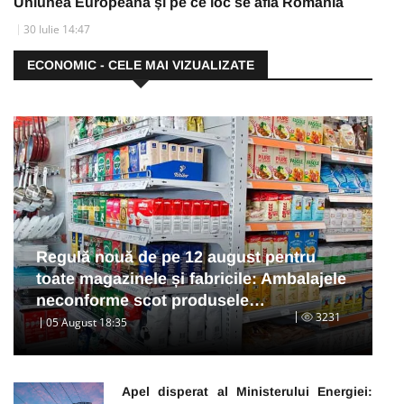
Uniunea Europeană și pe ce loc se află România
30 Iulie 14:47
ECONOMIC - CELE MAI VIZUALIZATE
Regulă nouă de pe 12 august pentru
toate magazinele și fabricile: Ambalajele
neconforme scot produsele…
3231
05 August 18:35
Apel disperat al Ministerului Energiei: