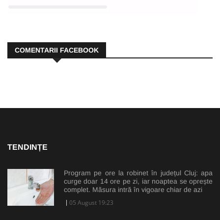
COMENTARII FACEBOOK
TENDINȚE
Program pe ore la robinet în județul Cluj: apa
curge doar 14 ore pe zi, iar noaptea se oprește
complet. Măsura intră în vigoare chiar de azi
05 August 19:23