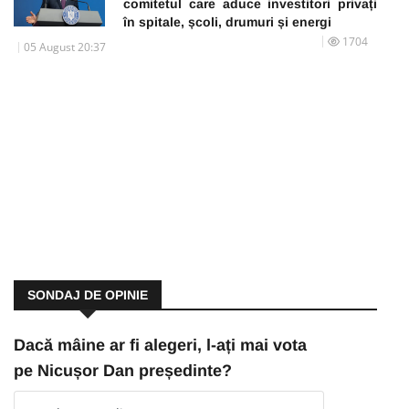
comitetul care aduce investitori privați
în spitale, școli, drumuri și energi
1704
05 August 20:37
SONDAJ DE OPINIE
Dacă mâine ar fi alegeri, l-ați mai vota
pe Nicușor Dan președinte?