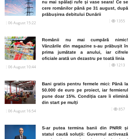
nu mai spălați rufe și vase seara! Ce se
cere românilor până pe 31 august, după
prăbușirea debitului Dunării
1355
06 August 15:22
Românii nu mai cumpără nimic!
Vânzările din magazine s-au prăbușit în
prima jumătate a anului, iar cifrele
oficiale arată un dezastru pe toată linia
1213
06 August 10:44
Bani gratis pentru fermele mici: Până la
50.000 de euro pe proiect, iar fermierul
pune doar 15%. Condiția care îi elimină
din start pe mulți
857
06 August 16:54
S-ar putea termina banii din PNRR și
statul caută soluții: Guvernul activează