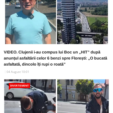
VIDEO. Clujenii i-au compus lui Boc un „HIT” după
anunțul asfaltării celor 6 benzi spre Florești: „O bucată
asfaltată, dincolo îți rupi o roată”
04 August 10:01
DIVERTISMENT