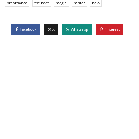
breakdance
the beat
magie
mister
bolo
Facebook
X
Whatsapp
Pinterest