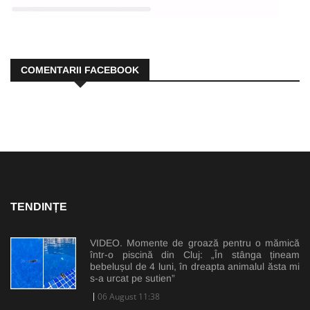
COMENTARII FACEBOOK
TENDINȚE
VIDEO. Momente de groază pentru o mămică
într-o piscină din Cluj: „În stânga țineam
bebelușul de 4 luni, în dreapta animalul ăsta mi
s-a urcat pe sutien”
06 August 11:38