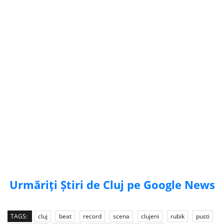
Urmăriți Știri de Cluj pe Google News
TAGS:
cluj
beat
record
scena
clujeni
rubik
pusti