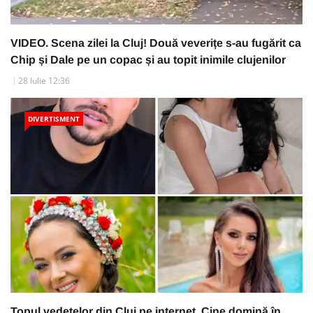
VIDEO. Scena zilei la Cluj! Două veverițe s-au fugărit ca
Chip și Dale pe un copac și au topit inimile clujenilor
28 Iulie 12:36
DIVERTISMENT
Topul vedetelor din Cluj pe internet. Cine domină în