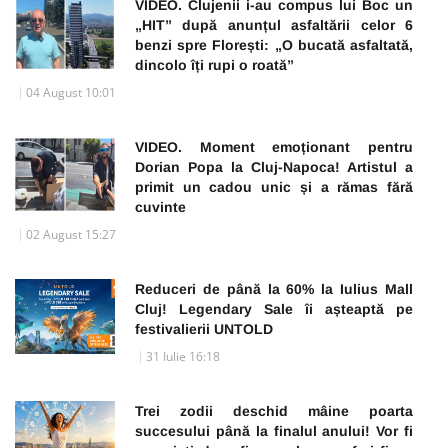
VIDEO. Clujenii i-au compus lui Boc un
„HIT” după anunțul asfaltării celor 6
benzi spre Florești: „O bucată asfaltată,
dincolo îți rupi o roată”
04 August 10:01
VIDEO. Moment emoționant pentru
Dorian Popa la Cluj-Napoca! Artistul a
primit un cadou unic și a rămas fără
cuvinte
02 August 15:27
Reduceri de până la 60% la Iulius Mall
Cluj! Legendary Sale îi așteaptă pe
festivalierii UNTOLD
31 Iulie 16:18
Trei zodii deschid mâine poarta
succesului până la finalul anului! Vor fi