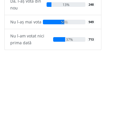
Da, l-aș vota din
13%
248
nou
Nu l-aș mai vota
50%
949
Nu l-am votat nici
37%
713
prima dată