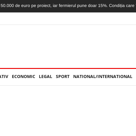
 aerian nu e teren de joacă: Aeroportul a făcut publică lista lucrurilor in
ATIV
ECONOMIC
LEGAL
SPORT
NATIONAL/INTERNATIONAL