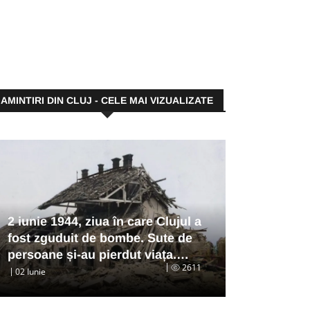
AMINTIRI DIN CLUJ - CELE MAI VIZUALIZATE
2 iunie 1944, ziua în care Clujul a
fost zguduit de bombe. Sute de
persoane și-au pierdut viața.…
2611
02 Iunie