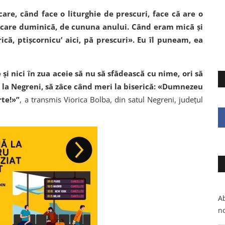
are, când face o liturghie de prescuri, face că are o
fiecare duminică, de cununa anului. Când eram mică și
că, ptișcornicu’ aici, pă prescuri». Eu îl puneam, ea
e și nici în zua aceie să nu să sfădească cu nime, ori să
i, la Negreni, să zâce când meri la biserică: «Dumnezeu
rte!»”
, a transmis Viorica Bolba, din satul Negreni, județul
Ab
no