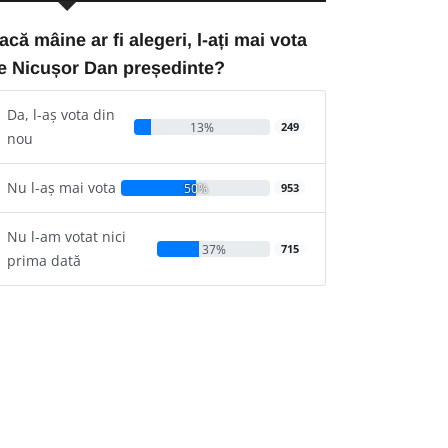
acă mâine ar fi alegeri, l-ați mai vota
e Nicușor Dan președinte?
Da, l-aș vota din
13%
249
nou
Nu l-aș mai vota
50%
953
Nu l-am votat nici
37%
715
prima dată