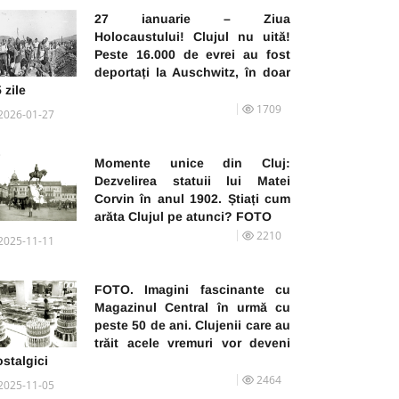
27 ianuarie – Ziua
Holocaustului! Clujul nu uită!
Peste 16.000 de evrei au fost
deportați la Auschwitz, în doar
 zile
1709
2026-01-27
Momente unice din Cluj:
Dezvelirea statuii lui Matei
Corvin în anul 1902. Știați cum
arăta Clujul pe atunci? FOTO
2210
2025-11-11
FOTO. Imagini fascinante cu
Magazinul Central în urmă cu
peste 50 de ani. Clujenii care au
trăit acele vremuri vor deveni
stalgici
2464
2025-11-05