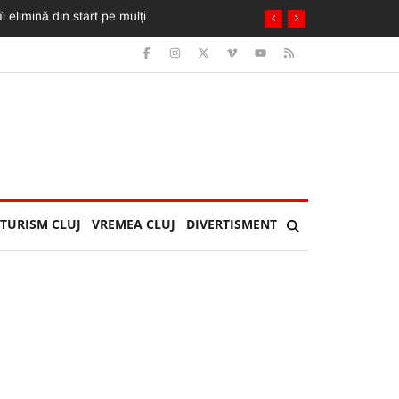
terzise în apropierea pistei de decolar
TURISM CLUJ
VREMEA CLUJ
DIVERTISMENT