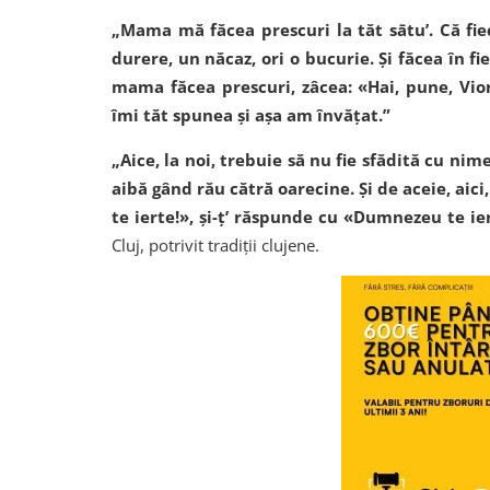
„Mama mă făcea prescuri la tăt sātu’. Că fiec
durere, un năcaz, ori o bucurie. Și făcea în 
mama făcea prescuri, zâcea: «Hai, pune, Viori
îmi tăt spunea și așa am învățat.”
„Aice, la noi, trebuie să nu fie sfădită cu nim
aibă gând rău cătră oarecine. Și de aceie, aic
te ierte!», și-ț’ răspunde cu «Dumnezeu te ie
Cluj, potrivit tradiții clujene.