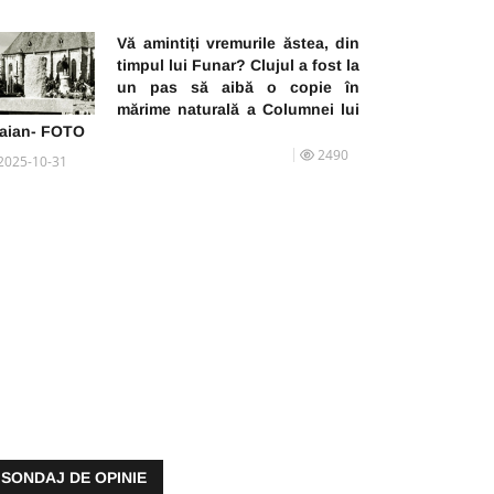
Vă amintiți vremurile ăstea, din
timpul lui Funar? Clujul a fost la
un pas să aibă o copie în
mărime naturală a Columnei lui
raian- FOTO
2490
2025-10-31
SONDAJ DE OPINIE