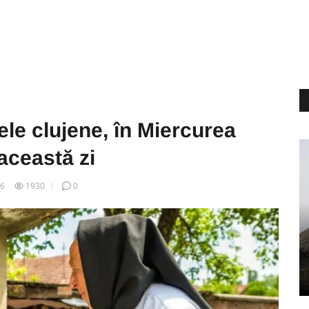
tele clujene, în Miercurea
această zi
16
1930
0