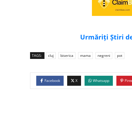
Urmăriți Știri 
TAGS:
cluj
biserica
mama
negreni
pot
Facebook
X
Whatsapp
Pint