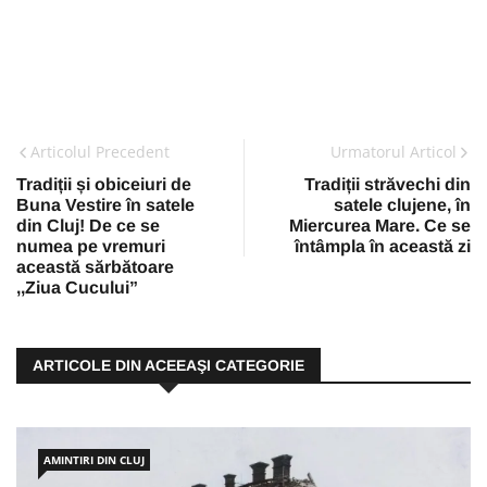
Articolul Precedent
Urmatorul Articol
Tradiții și obiceiuri de
Tradiții străvechi din
Buna Vestire în satele
satele clujene, în
din Cluj! De ce se
Miercurea Mare. Ce se
numea pe vremuri
întâmpla în această zi
această sărbătoare
,,Ziua Cucului”
ARTICOLE DIN ACEEAŞI CATEGORIE
AMINTIRI DIN CLUJ