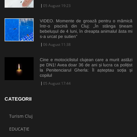
05 August 19:23
VIDEO. Momente de groază pentru o mămică
într-o piscină din Cluj: „În stânga țineam
bebelușul de 4 luni, în dreapta animalul ăsta mi
s-a urcat pe sutien”
06 August 11:38
Cine e motociclistul clujean care a murit astăzi
pe DN1! Avea doar 36 de ani și lucra ca polițist
la Penitenciarul Gherla: Îl așteptau soția și
copilul
05 August 17:44
CATEGORII
Turism Cluj
EDUCAȚIE