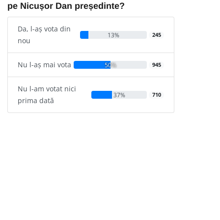
pe Nicușor Dan președinte?
Da, l-aș vota din
13%
245
nou
Nu l-aș mai vota
50%
945
Nu l-am votat nici
37%
710
prima dată