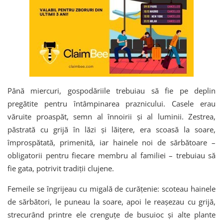
Până miercuri, gospodăriile trebuiau să fie pe deplin
pregătite pentru întâmpinarea praznicului. Casele erau
văruite proaspăt, semn al înnoirii și al luminii. Zestrea,
păstrată cu grijă în lăzi și lăițere, era scoasă la soare,
împrospătată, primenită, iar hainele noi de sărbătoare –
obligatorii pentru fiecare membru al familiei – trebuiau să
fie gata, potrivit tradiții clujene.
Femeile se îngrijeau cu migală de curățenie: scoteau hainele
de sărbători, le puneau la soare, apoi le reașezau cu grijă,
strecurând printre ele crenguțe de busuioc și alte plante