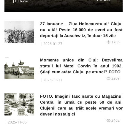
02 Iunie
27 ianuarie – Ziua Holocaustului! Clujul
nu uită! Peste 16.000 de evrei au fost
deportați la Auschwitz, în doar 15 zile
1706
2026-01-27
Momente unice din Cluj: Dezvelirea
statuii lui Matei Corvin în anul 1902.
Știați cum arăta Clujul pe atunci? FOTO
2209
2025-11-11
FOTO. Imagini fascinante cu Magazinul
Central în urmă cu peste 50 de ani.
Clujenii care au trăit acele vremuri vor
deveni nostalgici
2462
2025-11-05