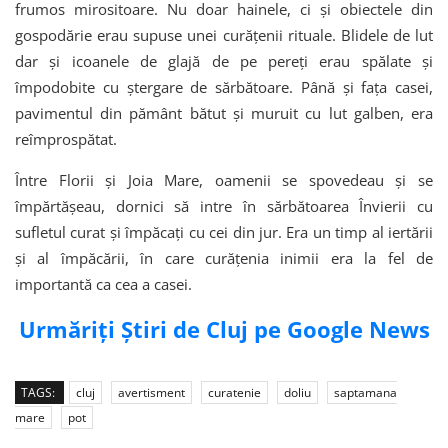
frumos mirositoare. Nu doar hainele, ci și obiectele din
gospodărie erau supuse unei curățenii rituale. Blidele de lut
dar și icoanele de glajă de pe pereți erau spălate și
împodobite cu ștergare de sărbătoare. Până și fața casei,
pavimentul din pământ bătut și muruit cu lut galben, era
reîmprospătat.
Între Florii și Joia Mare, oamenii se spovedeau și se
împărtășeau, dornici să intre în sărbătoarea Învierii cu
sufletul curat și împăcați cu cei din jur. Era un timp al iertării
și al împăcării, în care curățenia inimii era la fel de
importantă ca cea a casei.
Urmăriți Știri de Cluj pe Google News
TAGS:
cluj
avertisment
curatenie
doliu
saptamana
mare
pot