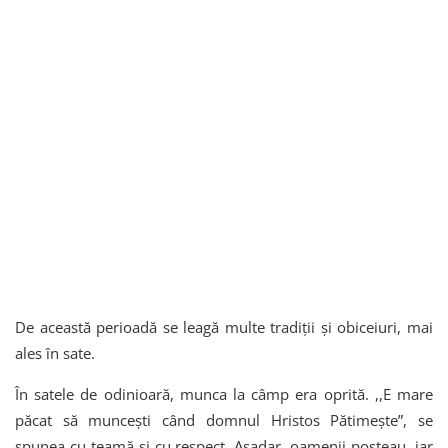
De această perioadă se leagă multe tradiții și obiceiuri, mai
ales în sate.
În satele de odinioară, munca la câmp era oprită. ,,E mare
păcat să muncești când domnul Hristos Pătimește”, se
spunea cu teamă și cu respect. Așadar, oamenii posteau, iar