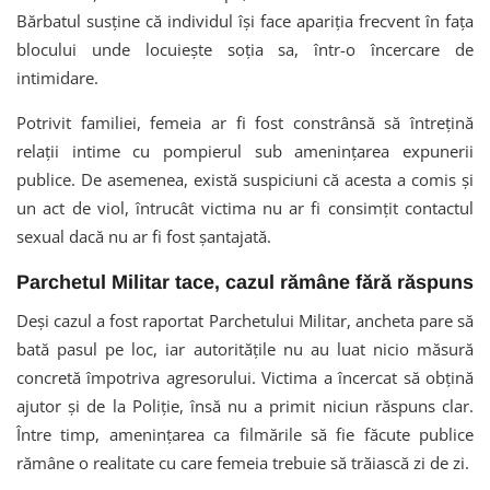
Bărbatul susține că individul își face apariția frecvent în fața
blocului unde locuiește soția sa, într-o încercare de
intimidare.
Potrivit familiei, femeia ar fi fost constrânsă să întrețină
relații intime cu pompierul sub amenințarea expunerii
publice. De asemenea, există suspiciuni că acesta a comis și
un act de viol, întrucât victima nu ar fi consimțit contactul
sexual dacă nu ar fi fost șantajată.
Parchetul Militar tace, cazul rămâne fără răspuns
Deși cazul a fost raportat Parchetului Militar, ancheta pare să
bată pasul pe loc, iar autoritățile nu au luat nicio măsură
concretă împotriva agresorului. Victima a încercat să obțină
ajutor și de la Poliție, însă nu a primit niciun răspuns clar.
Între timp, amenințarea ca filmările să fie făcute publice
rămâne o realitate cu care femeia trebuie să trăiască zi de zi.