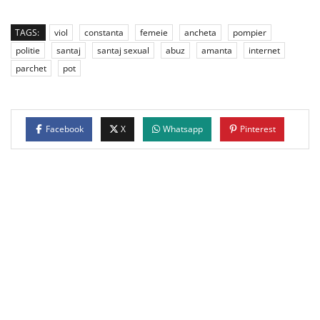
TAGS:
viol
constanta
femeie
ancheta
pompier
politie
santaj
santaj sexual
abuz
amanta
internet
parchet
pot
Facebook
X
Whatsapp
Pinterest