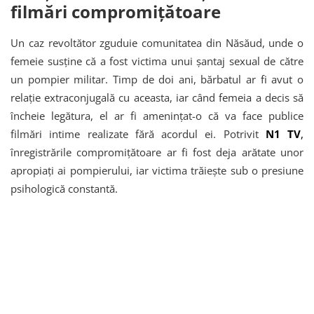
filmări compromițătoare
Un caz revoltător zguduie comunitatea din Năsăud, unde o
femeie susține că a fost victima unui șantaj sexual de către
un pompier militar. Timp de doi ani, bărbatul ar fi avut o
relație extraconjugală cu aceasta, iar când femeia a decis să
încheie legătura, el ar fi amenințat-o că va face publice
filmări intime realizate fără acordul ei. Potrivit
N1 TV
,
înregistrările compromițătoare ar fi fost deja arătate unor
apropiați ai pompierului, iar victima trăiește sub o presiune
psihologică constantă.