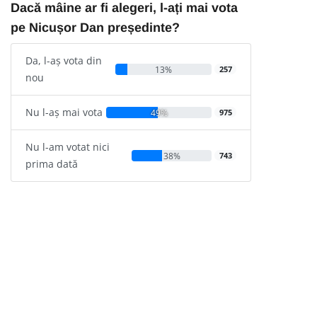
Dacă mâine ar fi alegeri, l-ați mai vota
pe Nicușor Dan președinte?
Da, l-aș vota din
13%
257
nou
Nu l-aș mai vota
49%
975
Nu l-am votat nici
38%
743
prima dată