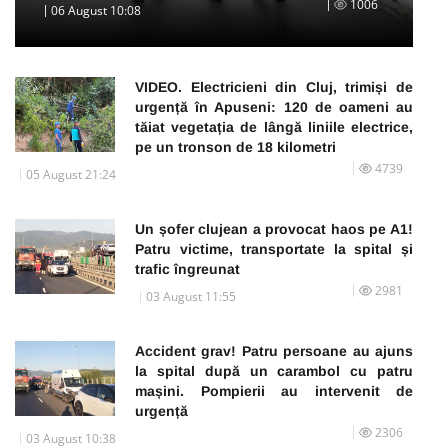
1006
06 August 10:08
VIDEO. Electricieni din Cluj, trimiși de
urgență în Apuseni: 120 de oameni au
tăiat vegetația de lângă liniile electrice,
pe un tronson de 18 kilometri
4739
05 August 21:24
Un șofer clujean a provocat haos pe A1!
Patru victime, transportate la spital și
trafic îngreunat
2981
03 August 11:55
Accident grav! Patru persoane au ajuns
la spital după un carambol cu patru
mașini. Pompierii au intervenit de
urgență
2306
03 August 10:38