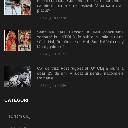
ridicat ștacheta! Costumațiile lor au întors multe
capete în prima zi de festival. Vouă care v-au
plăcut?
07 August 09:20
Senzuala Zara Larsson a avut concurență
serioasă la UNTOLD, în public. Nu știai cu cine
să ții: Hai, România! sau Hai, Suedia! Voi cui ați
făcut „galerie”?
08 August 10:27
Cât de trist: Fost rugbist al „U” Cluj a murit la
doar 25 de ani. A jucat și pentru naționalele
României
08 August 11:59
CATEGORII
Turism Cluj