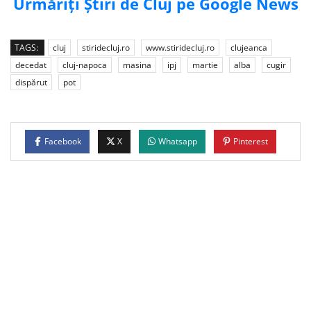
Urmăriți Știri de Cluj pe Google News
TAGS:
cluj
stiridecluj.ro
www.stiridecluj.ro
clujeanca
decedat
cluj-napoca
masina
ipj
martie
alba
cugir
dispărut
pot
Facebook
X
Whatsapp
Pinterest