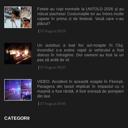
Fetele au rupt normele la UNTOLD 2026 și au
ridicat ștacheta! Costumațiile lor au întors multe
capete în prima zi de festival. Vouă care v-au
plăcut?
07 August 09:20
Un autobuz a luat foc azi-noapte în Cluj.
Incendiul s-a extins rapid și vehiculul a fost
distrus în întregime. Doi oameni au fost la un
pas să ardă de vii
07 August 08:07
VIDEO. Accident în această noapte în Florești.
Pasagera din taxiul implicat în impactul cu o
mașină a fost rănită. A fost extrasă de pompieri
din taxi
07 August 00:45
CATEGORII