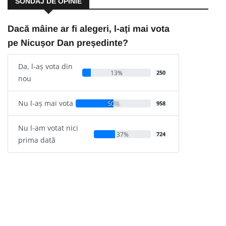
SONDAJ DE OPINIE
Dacă mâine ar fi alegeri, l-ați mai vota
pe Nicușor Dan președinte?
Da, l-aș vota din
13%
250
nou
Nu l-aș mai vota
50%
958
Nu l-am votat nici
37%
724
prima dată