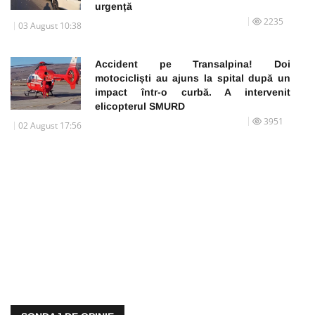
urgență
2235
03 August 10:38
Accident pe Transalpina! Doi
motocicliști au ajuns la spital după un
impact într-o curbă. A intervenit
elicopterul SMURD
3951
02 August 17:56