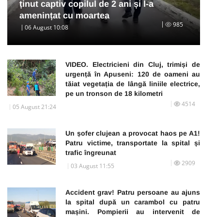
ținut captiv copilul de 2 ani și l-a
amenințat cu moartea
985
06 August 10:08
VIDEO. Electricieni din Cluj, trimiși de
urgență în Apuseni: 120 de oameni au
tăiat vegetația de lângă liniile electrice,
pe un tronson de 18 kilometri
4514
05 August 21:24
Un șofer clujean a provocat haos pe A1!
Patru victime, transportate la spital și
trafic îngreunat
2909
03 August 11:55
Accident grav! Patru persoane au ajuns
la spital după un carambol cu patru
mașini. Pompierii au intervenit de