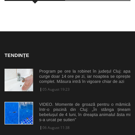
TENDINȚE
Program pe ore la robinet în județul Cluj: apa
curge doar 14 ore pe zi, iar noaptea se oprește
complet. Măsura intră în vigoare chiar de azi
05 August 19:23
VIDEO. Momente de groază pentru o mămică
într-o piscină din Cluj: „În stânga țineam
bebelușul de 4 luni, în dreapta animalul ăsta mi
s-a urcat pe sutien”
06 August 11:38