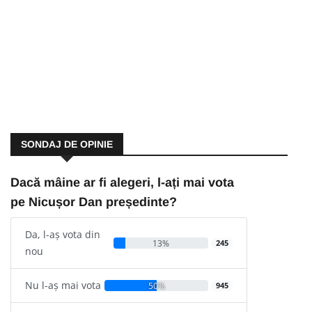
SONDAJ DE OPINIE
Dacă mâine ar fi alegeri, l-ați mai vota
pe Nicușor Dan președinte?
Da, l-aș vota din
13%
245
nou
Nu l-aș mai vota
50%
945