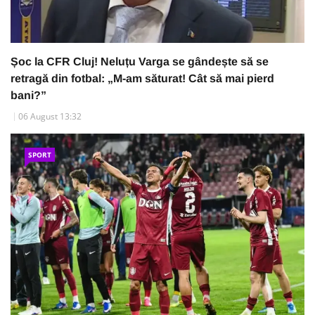
Șoc la CFR Cluj! Neluțu Varga se gândește să se
retragă din fotbal: „M-am săturat! Cât să mai pierd
bani?”
06 August 13:32
SPORT