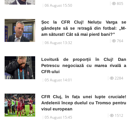
805
06 August 15:50
Șoc la CFR Cluj! Neluțu Varga se
gândește să se retragă din fotbal: „M-
am săturat! Cât să mai pierd bani?”
764
06 August 13:32
Lovitură de proporții în Cluj! Dan
Petrescu negociază cu marea rivală a
CFR-ului
2284
05 August 14:01
CFR Cluj, în fața unei lupte cruciale!
Ardelenii încep duelul cu Tromso pentru
visul european
1512
05 August 15:45