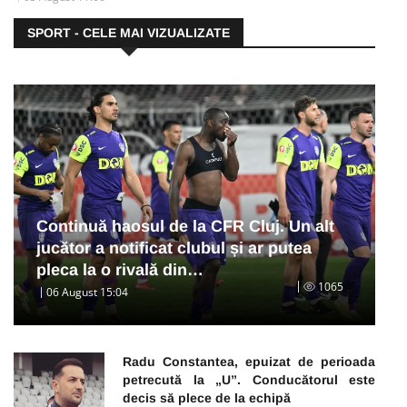
SPORT - CELE MAI VIZUALIZATE
Continuă haosul de la CFR Cluj. Un alt
jucător a notificat clubul și ar putea
pleca la o rivală din…
1065
06 August 15:04
Radu Constantea, epuizat de perioada
petrecută la „U”. Conducătorul este
decis să plece de la echipă