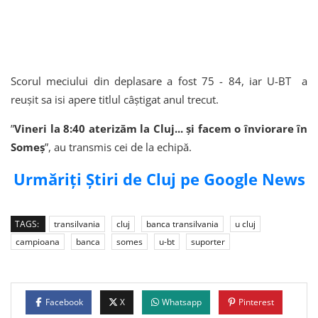
Scorul meciului din deplasare a fost 75 - 84, iar U-BT a
reușit sa isi apere titlul câștigat anul trecut.
”
Vineri la 8:40 aterizăm la Cluj... și facem o înviorare în
Someș
”, au transmis cei de la echipă.
Urmăriți Știri de Cluj pe Google News
TAGS:
transilvania
cluj
banca transilvania
u cluj
campioana
banca
somes
u-bt
suporter
Facebook
X
Whatsapp
Pinterest