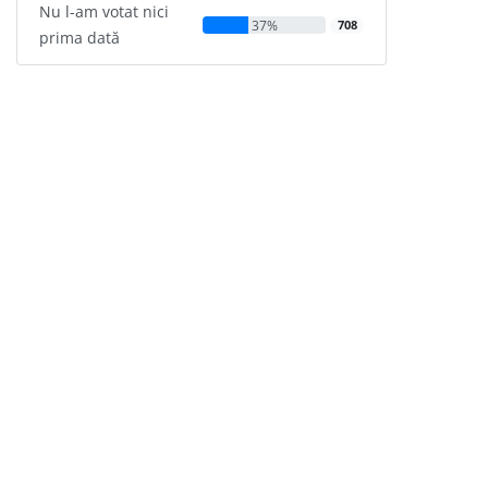
Nu l-am votat nici
37%
708
prima dată