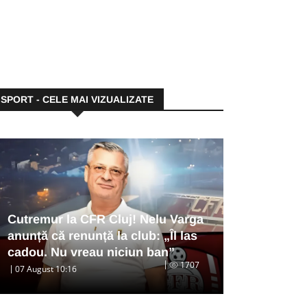
SPORT - CELE MAI VIZUALIZATE
Cutremur la CFR Cluj! Nelu Varga
anunță că renunță la club: „Îl las
cadou. Nu vreau niciun ban”
1707
07 August 10:16