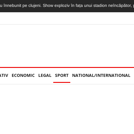
ra Larsson la UNTOLD 2026. Vedeta a chemat-o pe scenă să danseze ală
ATIV
ECONOMIC
LEGAL
SPORT
NATIONAL/INTERNATIONAL