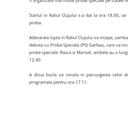
fi organizate mai multe probe speciale pe trasee dif
Startul in Raliul Clujului s-a dat la ora 18.00, 
proba.
Adevarata lupta in Raliul Clujului va incepe, samba
debuta cu Proba Speciala (PS) Garbau, care va ince
probe speciale: Rasca si Marisel, ambele au o lung
12.40.
A doua bucla va consta in parcurgerea celor dou
programata pentru ora 17.11.