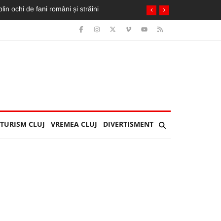
turi de ea și i-a oferit un tricou semnat de ea
TURISM CLUJ
VREMEA CLUJ
DIVERTISMENT