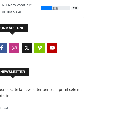
Nu l-am votat nici
38%
738
prima dată
URMĂRIŢI-NE
NEWSLETTER
oneaza-te la newsletter pentru a primi cele mai
i stiri!