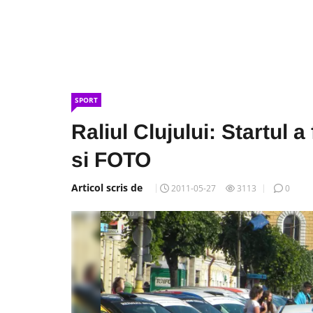
SPORT
Raliul Clujului: Startul a
si FOTO
Articol scris de
2011-05-27
3113
0