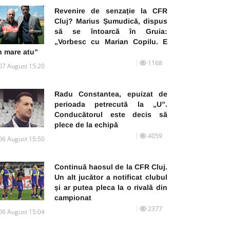
Revenire de senzație la CFR
Cluj? Marius Șumudică, dispus
să se întoarcă în Gruia:
„Vorbesc cu Marian Copilu. E
n mare atu”
1168
07 August 15:20
Radu Constantea, epuizat de
perioada petrecută la „U”.
Conducătorul este decis să
plece de la echipă
4059
06 August 15:50
Continuă haosul de la CFR Cluj.
Un alt jucător a notificat clubul
și ar putea pleca la o rivală din
campionat
2377
06 August 15:04