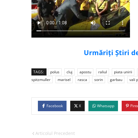
Urmăriți Știri 
TAGS:
polus
cluj
apostu
raliul
piata unirii
spitzmuller
marisel
rasca
sorin
garbau
vali 
Facebook
X
Whatsapp
Pint
Articolul Precedent