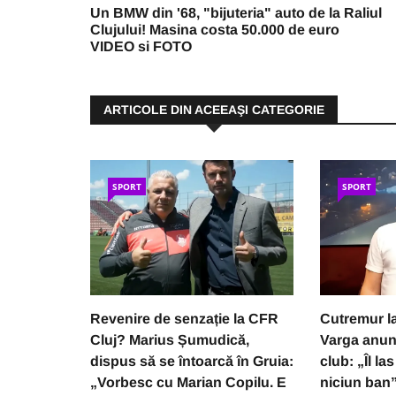
Un BMW din '68, "bijuteria" auto de la Raliul
Clujului! Masina costa 50.000 de euro
VIDEO si FOTO
ARTICOLE DIN ACEEAŞI CATEGORIE
SPORT
SPORT
Revenire de senzație la CFR
Cutremur l
Cluj? Marius Șumudică,
Varga anunț
dispus să se întoarcă în Gruia:
club: „Îl l
„Vorbesc cu Marian Copilu. E
niciun ban