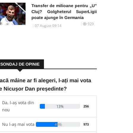
Transfer de milioane pentru „U”
Cluj? Golgheterul SuperLigii
poate ajunge în Germania
929
07 August 09:14
SONDAJ DE OPINIE
acă mâine ar fi alegeri, l-ați mai vota
e Nicușor Dan președinte?
Da, l-aș vota din
13%
256
nou
Nu l-aș mai vota
49%
973