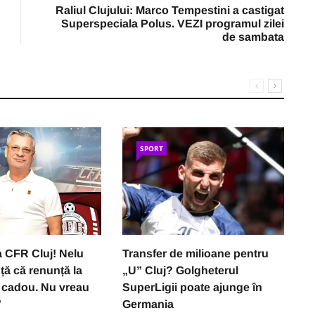
Raliul Clujului: Marco Tempestini a castigat
Superspeciala Polus. VEZI programul zilei
de sambata
SPORT
a CFR Cluj! Nelu
Transfer de milioane pentru
R
ă că renunță la
„U” Cluj? Golgheterul
p
as cadou. Nu vreau
SuperLigii poate ajunge în
C
”
Germania
p