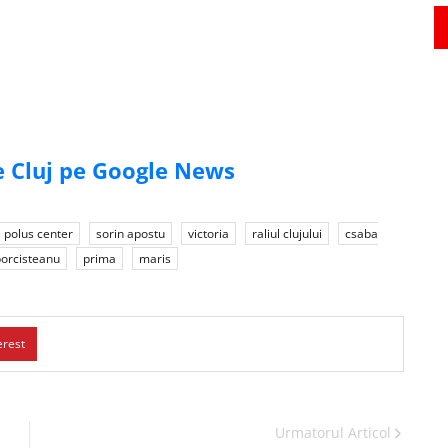
de Cluj pe Google News
polus center
sorin apostu
victoria
raliul clujului
csaba
porcisteanu
prima
maris
erest
Urmatorul Articol