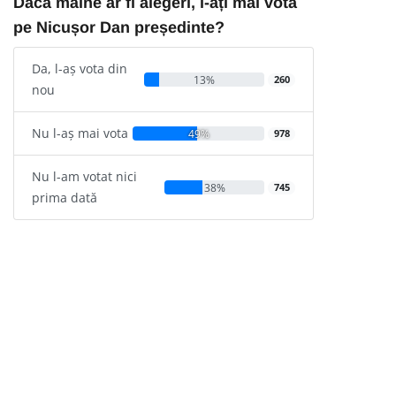
Dacă mâine ar fi alegeri, l-ați mai vota
pe Nicușor Dan președinte?
Da, l-aș vota din
13%
260
nou
Nu l-aș mai vota
49%
978
Nu l-am votat nici
38%
745
prima dată