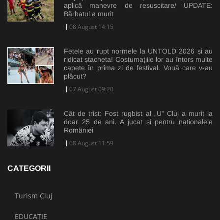
aplică manevre de resuscitare/ UPDATE:
Bărbatul a murit
08 August 14:15
Fetele au rupt normele la UNTOLD 2026 și au
ridicat ștacheta! Costumațiile lor au întors multe
capete în prima zi de festival. Vouă care v-au
plăcut?
07 August 09:20
Cât de trist: Fost rugbist al „U” Cluj a murit la
doar 25 de ani. A jucat și pentru naționalele
României
08 August 11:59
CATEGORII
Turism Cluj
EDUCAȚIE