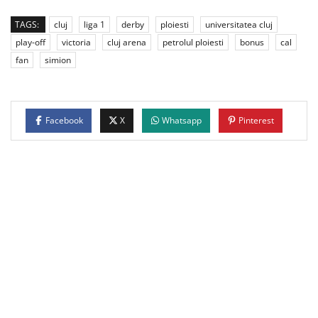
TAGS:
cluj
liga 1
derby
ploiesti
universitatea cluj
play-off
victoria
cluj arena
petrolul ploiesti
bonus
cal
fan
simion
Facebook
X
Whatsapp
Pinterest