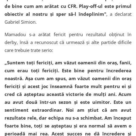
de bine cum am arătat cu CFR. Play-off-ul este primul
obiectiv al nostru și sper să-l îndeplinim"
, a declarat
Gabriel Simion.
Mamadou s-a arătat fericit pentru rezultatul obținut în
derby, însă a recunoscut că urmează și alte partide dificile
care trebuie trate serio:
„Suntem toți fericiți, am văzut oamenii din oraș, fanii,
cum erau toți fericiți. Este bine pentru încrederea
noastră. Așa cum am spus, am văzut oamenii din oraș
fericiți și acest joc înseamnă foarte mult pentru ei și
cred că așteptau această victorie de mulți ani. Acum
au avut două într-un sezon și este uimitor. Este un
sentiment extraordinar. Noi am știut că am avut
rezultate rele, dar echipa nu s-a schimbat. Am început
foarte bine, toți se așteptau și era normal să avem o
perioadă mai rea. Acest succes ne dă încredere și