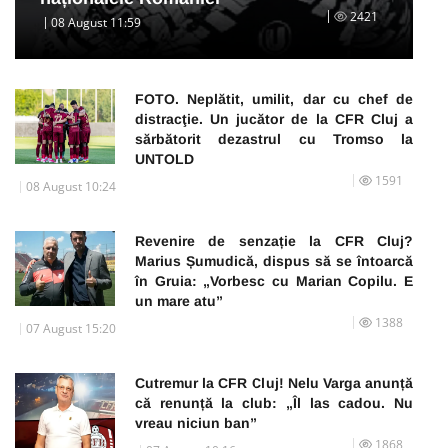
2421
08 August 11:59
FOTO. Neplătit, umilit, dar cu chef de
distracţie. Un jucător de la CFR Cluj a
sărbătorit dezastrul cu Tromso la
UNTOLD
1591
08 August 10:24
Revenire de senzație la CFR Cluj?
Marius Șumudică, dispus să se întoarcă
în Gruia: „Vorbesc cu Marian Copilu. E
un mare atu”
1388
07 August 15:20
Cutremur la CFR Cluj! Nelu Varga anunță
că renunță la club: „Îl las cadou. Nu
vreau niciun ban”
1868