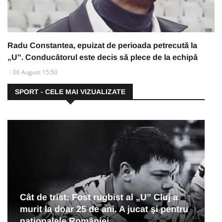
Radu Constantea, epuizat de perioada petrecută la
„U”. Conducătorul este decis să plece de la echipă
06 August 15:50
SPORT - CELE MAI VIZUALIZATE
Cât de trist: Fost rugbist al „U” Cluj a
murit la doar 25 de ani. A jucat și pentru
naționalele României