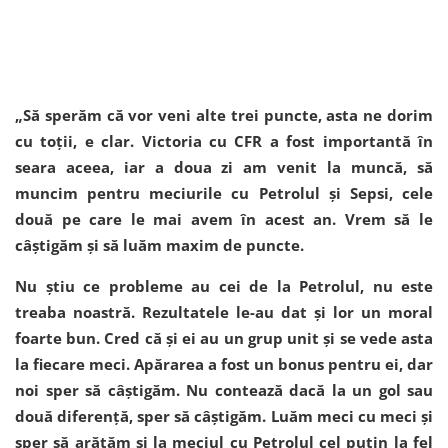
„Să sperăm că vor veni alte trei puncte, asta ne dorim
cu toții, e clar. Victoria cu CFR a fost importantă în
seara aceea, iar a doua zi am venit la muncă, să
muncim pentru meciurile cu Petrolul și Sepsi, cele
două pe care le mai avem în acest an. Vrem să le
câștigăm și să luăm maxim de puncte.
Nu știu ce probleme au cei de la Petrolul, nu este
treaba noastră. Rezultatele le-au dat și lor un moral
foarte bun. Cred că și ei au un grup unit și se vede asta
la fiecare meci. Apărarea a fost un bonus pentru ei, dar
noi sper să câștigăm. Nu contează dacă la un gol sau
două diferență, sper să câștigăm. Luăm meci cu meci și
sper să arătăm și la meciul cu Petrolul cel puțin la fel