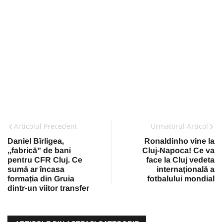
Articolul Precedent
Urmatorul Articol
Daniel Bîrligea,
Ronaldinho vine la
,,fabrică” de bani
Cluj-Napoca! Ce va
pentru CFR Cluj. Ce
face la Cluj vedeta
sumă ar încasa
internațională a
formația din Gruia
fotbalului mondial
dintr-un viitor transfer