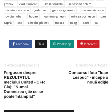
grozav
vladut morar
lukasz szukala
sebastian achim
constantin grecu
galamaz
george galamaz
marian cristescu
ovidiu hoban
hoban
ioan marginean
mircea bornescu
dan
capră
xxx
petrolul ploiesti
mașca
neag
bani
cal
Facebook
X
Whatsapp
Pinterest
Articolul Precedent
Urmatorul Articol
Ferguson despre
Concursul foto "Ioan
REZULTATUL
Lespuc" - începe o
meciului United - CFR
nouă ediţie
Cluj: ”Numai
Dumnezeu ştie ce se
poate întâmpla!”