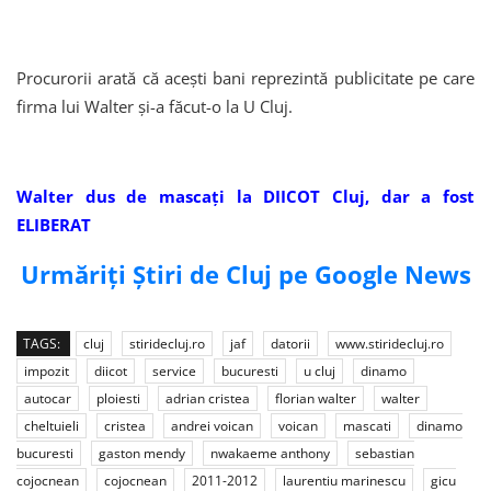
Procurorii arată că acești bani reprezintă publicitate pe care
firma lui Walter și-a făcut-o la U Cluj.
Walter dus de mascați la DIICOT Cluj, dar a fost
ELIBERAT
Urmăriți Știri de Cluj pe Google News
TAGS:
cluj
stiridecluj.ro
jaf
datorii
www.stiridecluj.ro
impozit
diicot
service
bucuresti
u cluj
dinamo
autocar
ploiesti
adrian cristea
florian walter
walter
cheltuieli
cristea
andrei voican
voican
mascati
dinamo
bucuresti
gaston mendy
nwakaeme anthony
sebastian
cojocnean
cojocnean
2011-2012
laurentiu marinescu
gicu