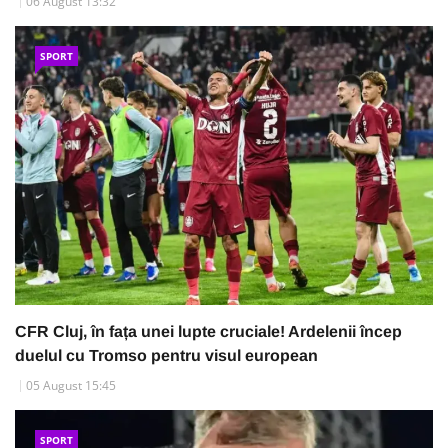
06 August 13:32
SPORT
CFR Cluj, în fața unei lupte cruciale! Ardelenii încep
duelul cu Tromso pentru visul european
05 August 15:45
SPORT