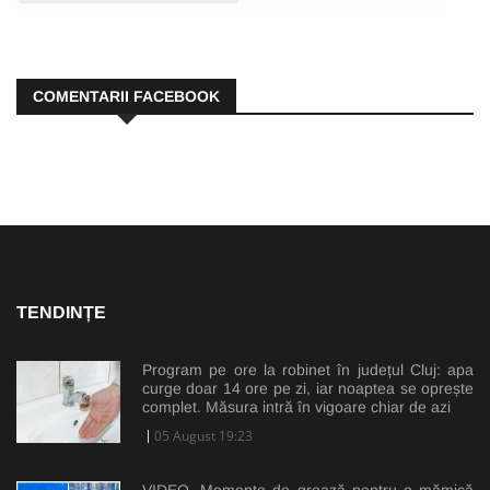
COMENTARII FACEBOOK
TENDINȚE
Program pe ore la robinet în județul Cluj: apa
curge doar 14 ore pe zi, iar noaptea se oprește
complet. Măsura intră în vigoare chiar de azi
05 August 19:23
VIDEO. Momente de groază pentru o mămică