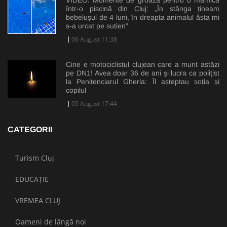
într-o piscină din Cluj: „În stânga țineam
bebelușul de 4 luni, în dreapta animalul ăsta mi
s-a urcat pe sutien”
06 August 11:38
Cine e motociclistul clujean care a murit astăzi
pe DN1! Avea doar 36 de ani și lucra ca polițist
la Penitenciarul Gherla: Îl așteptau soția și
copilul
05 August 17:44
CATEGORII
Turism Cluj
EDUCAȚIE
VREMEA CLUJ
Oameni de lângă noi