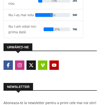
13%
243
nou
Nu l-aș mai vota
50%
940
Nu l-am votat nici
37%
706
prima dată
URMĂRIŢI-NE
NEWSLETTER
Aboneaza-te la newsletter pentru a primi cele mai noi stiri!