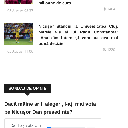
milioane de euro
1464
05 August 08:37
Nicușor Stanciu la Universitatea Cluj.
Marele vis al lui Radu Constantea:
„Analizăm intern și vom lua cea mai
bună decizie”
1220
05 August 11:06
SONDAJ DE OPINIE
Dacă mâine ar fi alegeri, l-ați mai vota
pe Nicușor Dan președinte?
Da, l-aș vota din