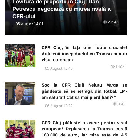
Lovitură de proporții în Cluj! Dan
Petrescu negociază cu marea rivală a
CFR-ului
2194
05 August 14:01
CFR Cluj, în fața unei lupte cruciale!
Ardelenii încep duelul cu Tromso pentru
visul european
1437
05 August 15:45
Șoc la CFR Cluj! Neluțu Varga se
gândește să se retragă din fotbal: „M-
am săturat! Cât să mai pierd bani?”
360
06 August 13:32
CFR Cluj plătește o avere pentru visul
european! Deplasarea la Tromso costă
160.000 de euro, iar miza este de 4,5