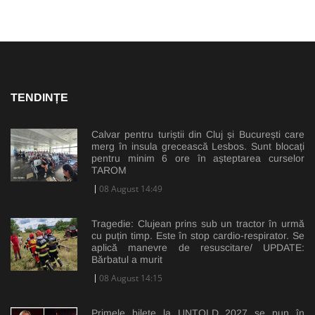
TENDINȚE
Calvar pentru turiștii din Cluj și București care
merg în insula grecească Lesbos. Sunt blocați
pentru minim 6 ore în așteptarea curselor
TAROM
08 August 14:49
Tragedie: Clujean prins sub un tractor în urmă
cu puțin timp. Este în stop cardio-respirator. Se
aplică manevre de resuscitare/ UPDATE:
Bărbatul a murit
08 August 14:15
Primele bilete la UNTOLD 2027 se pun în