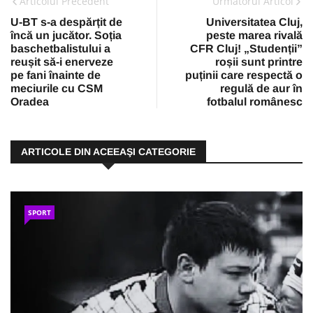
Articolul Precedent
Urmatorul Articol
U-BT s-a despărțit de
Universitatea Cluj,
încă un jucător. Soția
peste marea rivală
baschetbalistului a
CFR Cluj! „Studenții”
reușit să-i enerveze
roșii sunt printre
pe fani înainte de
puținii care respectă o
meciurile cu CSM
regulă de aur în
Oradea
fotbalul românesc
ARTICOLE DIN ACEEAŞI CATEGORIE
SPORT