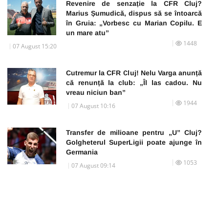
Revenire de senzație la CFR Cluj?
Marius Șumudică, dispus să se întoarcă
în Gruia: „Vorbesc cu Marian Copilu. E
un mare atu”
1448
07 August 15:20
Cutremur la CFR Cluj! Nelu Varga anunță
că renunță la club: „Îl las cadou. Nu
vreau niciun ban”
1944
07 August 10:16
Transfer de milioane pentru „U” Cluj?
Golgheterul SuperLigii poate ajunge în
Germania
1053
07 August 09:14