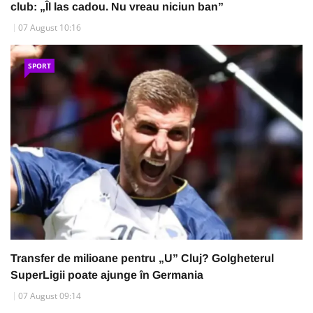
club: „Îl las cadou. Nu vreau niciun ban”
07 August 10:16
SPORT
Transfer de milioane pentru „U” Cluj? Golgheterul
SuperLigii poate ajunge în Germania
07 August 09:14