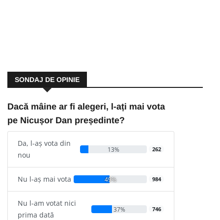
SONDAJ DE OPINIE
Dacă mâine ar fi alegeri, l-ați mai vota
pe Nicușor Dan președinte?
Da, l-aș vota din
13%
262
nou
Nu l-aș mai vota
49%
984
Nu l-am votat nici
37%
746
prima dată