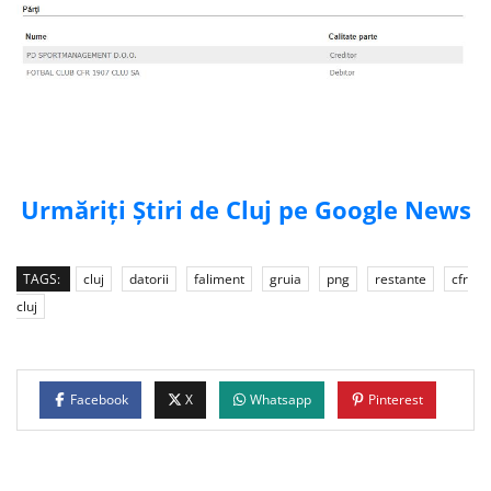
Urmăriți Știri de Cluj pe Google News
TAGS:
cluj
datorii
faliment
gruia
png
restante
cfr
cluj
Facebook
X
Whatsapp
Pinterest