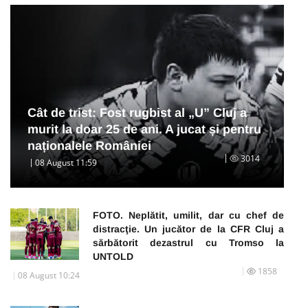
Cât de trist: Fost rugbist al „U” Cluj a
murit la doar 25 de ani. A jucat și pentru
naționalele României
3014
08 August 11:59
FOTO. Neplătit, umilit, dar cu chef de
distracţie. Un jucător de la CFR Cluj a
sărbătorit dezastrul cu Tromso la
UNTOLD
1858
08 August 10:24