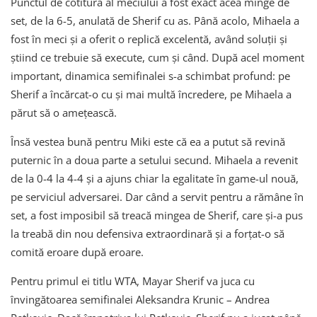
Punctul de cotitură al meciului a fost exact acea minge de
set, de la 6-5, anulată de Sherif cu as. Până acolo, Mihaela a
fost în meci și a oferit o replică excelentă, având soluții și
știind ce trebuie să execute, cum și când. După acel moment
important, dinamica semifinalei s-a schimbat profund: pe
Sherif a încărcat-o cu și mai multă încredere, pe Mihaela a
părut să o amețească.
Însă vestea bună pentru Miki este că ea a putut să revină
puternic în a doua parte a setului secund. Mihaela a revenit
de la 0-4 la 4-4 și a ajuns chiar la egalitate în game-ul nouă,
pe serviciul adversarei. Dar când a servit pentru a rămâne în
set, a fost imposibil să treacă mingea de Sherif, care și-a pus
la treabă din nou defensiva extraordinară și a forțat-o să
comită eroare după eroare.
Pentru primul ei titlu WTA, Mayar Sherif va juca cu
învingătoarea semifinalei Aleksandra Krunic – Andrea