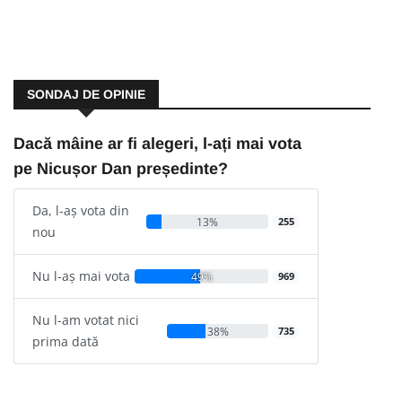
SONDAJ DE OPINIE
Dacă mâine ar fi alegeri, l-ați mai vota
pe Nicușor Dan președinte?
Da, l-aș vota din
13%
255
nou
Nu l-aș mai vota
49%
969
Nu l-am votat nici
38%
735
prima dată