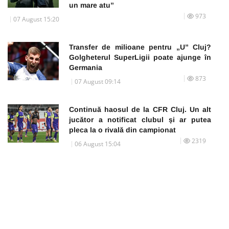
un mare atu”
973
07 August 15:20
Transfer de milioane pentru „U” Cluj?
Golgheterul SuperLigii poate ajunge în
Germania
873
07 August 09:14
Continuă haosul de la CFR Cluj. Un alt
jucător a notificat clubul și ar putea
pleca la o rivală din campionat
2319
06 August 15:04