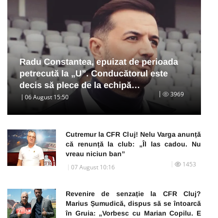
Radu Constantea, epuizat de perioada
petrecută la „U”. Conducătorul este
decis să plece de la echipă…
3969
06 August 15:50
Cutremur la CFR Cluj! Nelu Varga anunță
că renunță la club: „Îl las cadou. Nu
vreau niciun ban”
1453
07 August 10:16
Revenire de senzație la CFR Cluj?
Marius Șumudică, dispus să se întoarcă
în Gruia: „Vorbesc cu Marian Copilu. E