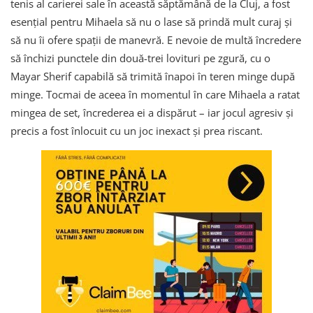
tenis al carierei sale în această săptămână de la Cluj, a fost
esențial pentru Mihaela să nu o lase să prindă mult curaj și
să nu îi ofere spații de manevră. E nevoie de multă încredere
să închizi punctele din două-trei lovituri pe zgură, cu o
Mayar Sherif capabilă să trimită înapoi în teren minge după
minge. Tocmai de aceea în momentul în care Mihaela a ratat
mingea de set, încrederea ei a dispărut – iar jocul agresiv și
precis a fost înlocuit cu un joc inexact și prea riscant.