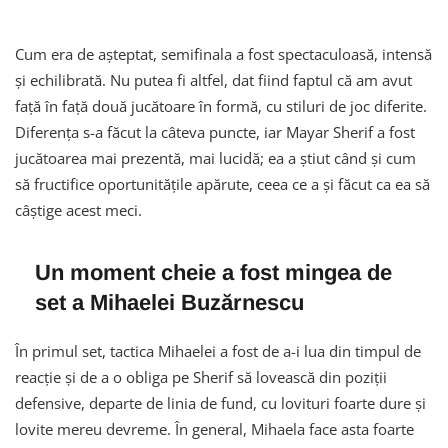
Cum era de așteptat, semifinala a fost spectaculoasă, intensă
și echilibrată. Nu putea fi altfel, dat fiind faptul că am avut
față în față două jucătoare în formă, cu stiluri de joc diferite.
Diferența s-a făcut la câteva puncte, iar Mayar Sherif a fost
jucătoarea mai prezentă, mai lucidă; ea a știut când și cum
să fructifice oportunitățile apărute, ceea ce a și făcut ca ea să
câștige acest meci.
Un moment cheie a fost mingea de
set a Mihaelei Buzărnescu
În primul set, tactica Mihaelei a fost de a-i lua din timpul de
reacție și de a o obliga pe Sherif să lovească din poziții
defensive, departe de linia de fund, cu lovituri foarte dure și
lovite mereu devreme. În general, Mihaela face asta foarte