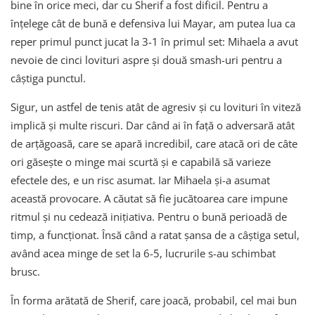
bine în orice meci, dar cu Sherif a fost dificil. Pentru a
înțelege cât de bună e defensiva lui Mayar, am putea lua ca
reper primul punct jucat la 3-1 în primul set: Mihaela a avut
nevoie de cinci lovituri aspre și două smash-uri pentru a
câștiga punctul.
Sigur, un astfel de tenis atât de agresiv și cu lovituri în viteză
implică și multe riscuri. Dar când ai în față o adversară atât
de arțăgoasă, care se apară incredibil, care atacă ori de câte
ori găsește o minge mai scurtă și e capabilă să varieze
efectele des, e un risc asumat. Iar Mihaela și-a asumat
această provocare. A căutat să fie jucătoarea care impune
ritmul și nu cedează inițiativa. Pentru o bună perioadă de
timp, a funcționat. Însă când a ratat șansa de a câștiga setul,
având acea minge de set la 6-5, lucrurile s-au schimbat
brusc.
În forma arătată de Sherif, care joacă, probabil, cel mai bun