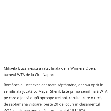
Mihaela Buzărnescu a ratat finala de la Winners Open,
turneul WTA de la Cluj-Napoca.
Românca a jucat excelent toată săptămâna, dar s-a oprit în
semifinala jucată cu Mayar Sherif. Este prima semifinală WTA
pe care o joacă după aproape trei ani, rezultat care o urcă,
de săptămâna viitoare, peste 20 de locuri în clasamentul
WTA: va ajunge undeva în jurul locului 151 WTA.