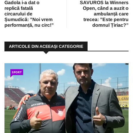
Gadola i-a dat o
SAVUROS la Winners
replică fatală
Open, când a auzit o
circarului de
ambulanță care
Șumudică: ”Noi vrem
trecea: ”Este pentru
performanță, nu circ!”
domnul Țiriac?”
ARTICOLE DIN ACEEAŞI CATEGORIE
SPORT