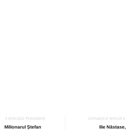
Articolul Precedent
Urmatorul Articol
Milionarul Ștefan
Ilie Năstase,