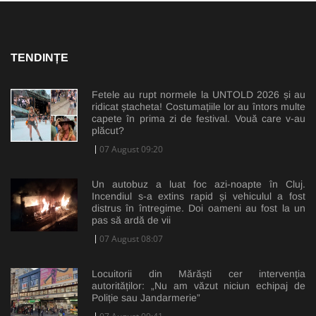
TENDINȚE
Fetele au rupt normele la UNTOLD 2026 și au
ridicat ștacheta! Costumațiile lor au întors multe
capete în prima zi de festival. Vouă care v-au
plăcut?
07 August 09:20
Un autobuz a luat foc azi-noapte în Cluj.
Incendiul s-a extins rapid și vehiculul a fost
distrus în întregime. Doi oameni au fost la un
pas să ardă de vii
07 August 08:07
Locuitorii din Mărăști cer intervenția
autorităților: „Nu am văzut niciun echipaj de
Poliție sau Jandarmerie”