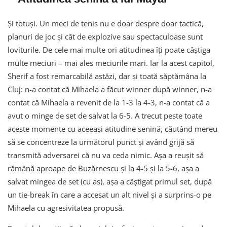
Și totuși. Un meci de tenis nu e doar despre doar tactică,
planuri de joc și cât de explozive sau spectaculoase sunt
loviturile. De cele mai multe ori atitudinea îți poate câștiga
multe meciuri – mai ales meciurile mari. Iar la acest capitol,
Sherif a fost remarcabilă astăzi, dar și toată săptămâna la
Cluj: n-a contat că Mihaela a făcut winner după winner, n-a
contat că Mihaela a revenit de la 1-3 la 4-3, n-a contat că a
avut o minge de set de salvat la 6-5. A trecut peste toate
aceste momente cu aceeași atitudine senină, căutând mereu
să se concentreze la următorul punct și având grijă să
transmită adversarei că nu va ceda nimic. Așa a reușit să
rămână aproape de Buzărnescu și la 4-5 și la 5-6, așa a
salvat mingea de set (cu as), așa a câștigat primul set, după
un tie-break în care a accesat un alt nivel și a surprins-o pe
Mihaela cu agresivitatea propusă.