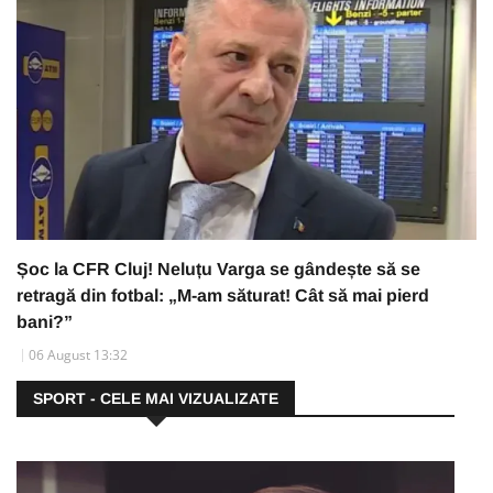
Șoc la CFR Cluj! Neluțu Varga se gândește să se
retragă din fotbal: „M-am săturat! Cât să mai pierd
bani?”
06 August 13:32
SPORT - CELE MAI VIZUALIZATE