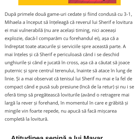
După primele două game-uri cedate și fiind condusă cu 3-1,
Mihaela a început să înțeleagă că reverul lui Sherif e lovitura
ei mai vulnerabilă (nu are același timing, nici aceeași
explozie, dacă-l comparăm cu forehandul ei), așa că a
îndreptat toate atacurile și serviciile spre această parte. A
mai înțeles și că Sherif e periculoasă când i se deschid
unghiurile și când e jucată în cross, așa că a căutat să joace
puternic și spre centrul terenului, înainte să atace în lung de
linie. Și a mai observat că tenisul lui Sherif nu mai e la fel de
compact când e pusă sub presiune (încă de la retur) și nu i se
oferă timp să pregătească loviturile (având o retragere mai
largă la rever și forehand, în momentul în care e grăbită și
mingile vin foarte repede, nu apucă să facă mișcarea
completă la lovitură.
Atitudinea senină a lui Mayar