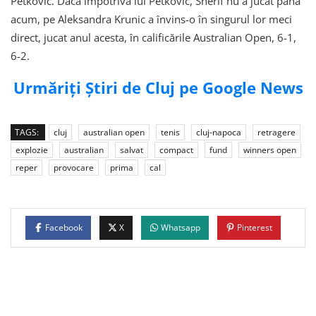
Petkovic. Dacă împotriva lui Petkovic, Sherif nu a jucat până
acum, pe Aleksandra Krunic a învins-o în singurul lor meci
direct, jucat anul acesta, în calificările Australian Open, 6-1,
6-2.
Urmăriți Știri de Cluj pe Google News
TAGS:
cluj
australian open
tenis
cluj-napoca
retragere
explozie
australian
salvat
compact
fund
winners open
reper
provocare
prima
cal
Facebook
X
Whatsapp
Pinterest