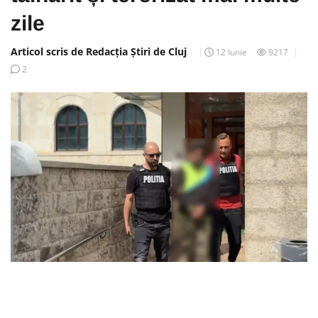
zile
Articol scris de Redacția Știri de Cluj
12 Iunie
9217
2