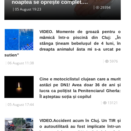
noaptea se oprește complet.…
29394
05 August 19:23
VIDEO. Momente de groază pentru o
mămică într-o piscină din Cluj: „În
stânga țineam bebelușul de 4 luni, în
dreapta animalul ăsta mi s-a urcat pe
sutien”
5976
06 August 11:38
Cine e motociclistul clujean care a murit
astăzi pe DN1! Avea doar 36 de ani și
lucra ca polițist la Penitenciarul Gherla:
Îl așteptau soția și copilul
13121
05 August 17:44
VIDEO.Accident acum în Cluj. Un TIR și
o autoutilitară au fost implicate într-un