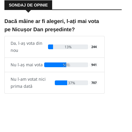
SONDAJ DE OPINIE
Dacă mâine ar fi alegeri, l-ați mai vota
pe Nicușor Dan președinte?
Da, l-aș vota din
13%
244
nou
Nu l-aș mai vota
50%
941
Nu l-am votat nici
37%
707
prima dată