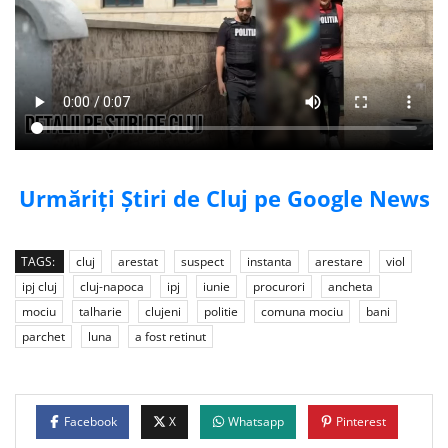
Urmăriți Știri de Cluj pe Google News
TAGS:
cluj
arestat
suspect
instanta
arestare
viol
ipj cluj
cluj-napoca
ipj
iunie
procurori
ancheta
mociu
talharie
clujeni
politie
comuna mociu
bani
parchet
luna
a fost retinut
Facebook
X
Whatsapp
Pinterest