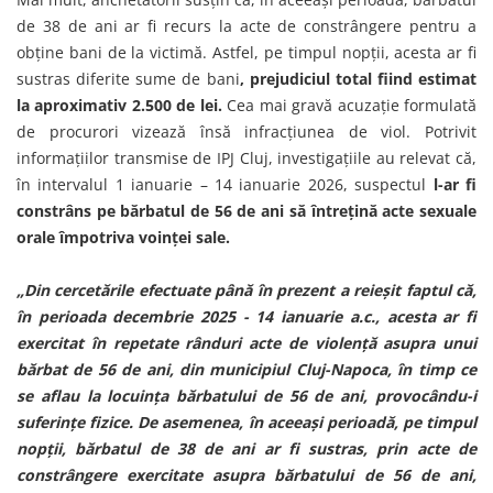
de 38 de ani ar fi recurs la acte de constrângere pentru a
obține bani de la victimă. Astfel, pe timpul nopții, acesta ar fi
sustras diferite sume de bani
, prejudiciul total fiind estimat
la aproximativ 2.500 de lei.
Cea mai gravă acuzație formulată
de procurori vizează însă infracțiunea de viol. Potrivit
informațiilor transmise de IPJ Cluj, investigațiile au relevat că,
în intervalul 1 ianuarie – 14 ianuarie 2026, suspectul
l-ar fi
constrâns pe bărbatul de 56 de ani să întrețină acte sexuale
orale împotriva voinței sale.
„Din cercetările efectuate până în prezent a reieșit faptul că,
în perioada decembrie 2025 - 14 ianuarie a.c., acesta ar fi
exercitat în repetate rânduri acte de violență asupra unui
bărbat de 56 de ani, din municipiul Cluj-Napoca, în timp ce
se aflau la locuința bărbatului de 56 de ani, provocându-i
suferințe fizice. De asemenea, în aceeași perioadă, pe timpul
nopții, bărbatul de 38 de ani ar fi sustras, prin acte de
constrângere exercitate asupra bărbatului de 56 de ani,