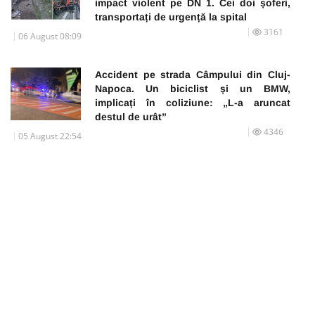
impact violent pe DN 1. Cei doi șoferi,
transportați de urgență la spital
3161
06 August 08:09
Accident pe strada Câmpului din Cluj-
Napoca. Un biciclist și un BMW,
implicați în coliziune: „L-a aruncat
destul de urât”
4346
05 August 22:54