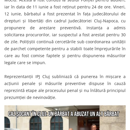
iar în data de 11 iunie a fost reținut pentru 24 de ore. Vineri,
12 iunie, bărbatul a fost prezentat în fața judecătorului de
drepturi și libertăți din cadrul Judecătoriei Cluj-Napoca, cu
propunere de arestare preventivă. Instanța a admis
solicitarea procurorilor, iar suspectul a fost arestat pentru 30
de zile. Polițiștii continuă cercetările sub coordonarea unității
de parchet competente pentru a stabili toate împrejurările în
care au fost comise faptele și pentru dispunerea măsurilor
legale care se impun.
Reprezentanții IPJ Cluj subliniază că punerea în mișcare a
acțiunii penale și măsurile preventive dispuse în cauză
reprezintă etape ale procesului penal și nu înlătură principiul
prezumției de nevinovăție.