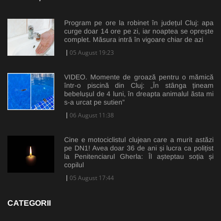
Program pe ore la robinet în județul Cluj: apa
curge doar 14 ore pe zi, iar noaptea se oprește
complet. Măsura intră în vigoare chiar de azi
05 August 19:23
VIDEO. Momente de groază pentru o mămică
într-o piscină din Cluj: „În stânga țineam
bebelușul de 4 luni, în dreapta animalul ăsta mi
s-a urcat pe sutien”
06 August 11:38
Cine e motociclistul clujean care a murit astăzi
pe DN1! Avea doar 36 de ani și lucra ca polițist
la Penitenciarul Gherla: Îl așteptau soția și
copilul
05 August 17:44
CATEGORII