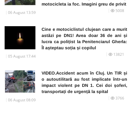
motocicleta ia foc. Imagini greu de privit
5008
06 August 13:59
Cine e motociclistul clujean care a murit
astăzi pe DN1! Avea doar 36 de ani și
lucra ca polițist la Penitenciarul Gherla:
Îl așteptau soția și copilul
13821
05 August 17:44
VIDEO.Accident acum în Cluj. Un TIR și
o autoutilitară au fost implicate într-un
impact violent pe DN 1. Cei doi șoferi,
transportați de urgență la spital
3766
06 August 08:09