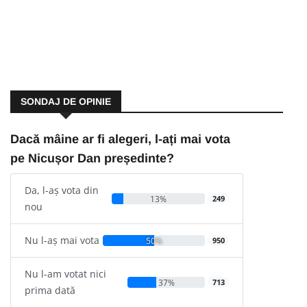
SONDAJ DE OPINIE
Dacă mâine ar fi alegeri, l-ați mai vota
pe Nicușor Dan președinte?
Da, l-aș vota din
13%
249
nou
Nu l-aș mai vota
50%
950
Nu l-am votat nici
37%
713
prima dată