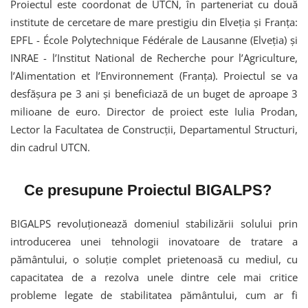
Proiectul este coordonat de UTCN, în parteneriat cu două
institute de cercetare de mare prestigiu din Elveția și Franța:
EPFL - École Polytechnique Fédérale de Lausanne (Elveția) și
INRAE - l’Institut National de Recherche pour l’Agriculture,
l’Alimentation et l’Environnement (Franța). Proiectul se va
desfășura pe 3 ani și beneficiază de un buget de aproape 3
milioane de euro. Director de proiect este Iulia Prodan,
Lector la Facultatea de Construcții, Departamentul Structuri,
din cadrul UTCN.
Ce presupune Proiectul BIGALPS?
BIGALPS revoluționează domeniul stabilizării solului prin
introducerea unei tehnologii inovatoare de tratare a
pământului, o soluție complet prietenoasă cu mediul, cu
capacitatea de a rezolva unele dintre cele mai critice
probleme legate de stabilitatea pământului, cum ar fi