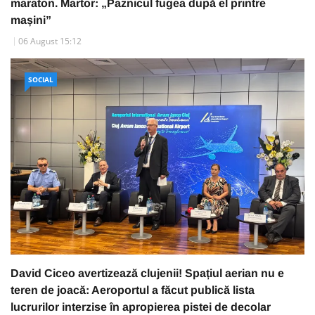
maraton. Martor: „Paznicul fugea după el printre
mașini”
06 August 15:12
SOCIAL
David Ciceo avertizează clujenii! Spațiul aerian nu e
teren de joacă: Aeroportul a făcut publică lista
lucrurilor interzise în apropierea pistei de decolar