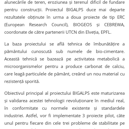
alunecările de teren, eroziunea și terenul dificil de fundare
pentru construcții. Proiectul BIGALPS duce mai departe
rezultatele obținute în urma a doua proiecte de tip ERC
(European Research Council), BIOGEOS și CEBREWA,
coordonate de către partenerii UTCN din Elveția, EPFL.
La baza proiectului se află tehnica de îmbunătățire a
pământului cunoscută sub numele de bio-cimentare.
Această tehnică se bazează pe activitatea metabolică a
microorganismelor pentru a produce carbonat de calciu,
care leagă particulele de pământ, creând un nou material cu
rezistență sporită.
Obiectivul principal al proiectului BIGALPS este maturizarea
și validarea acestei tehnologii revoluționare în mediul real,
în conformitate cu normele existente și standardele
industriei. Astfel, vor fi implementate 3 proiecte pilot, câte
unul pentru fiecare din cele trei probleme de stabilitate pe