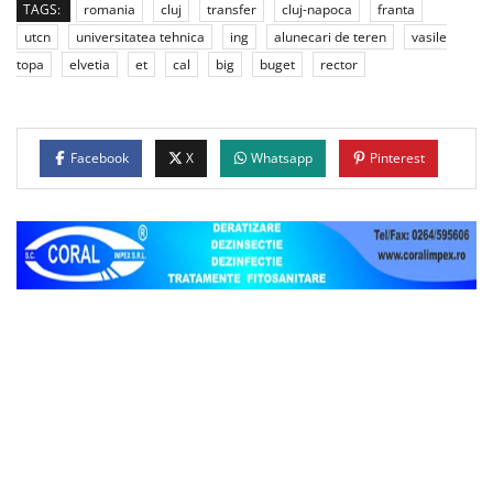
TAGS:
romania
cluj
transfer
cluj-napoca
franta
utcn
universitatea tehnica
ing
alunecari de teren
vasile
topa
elvetia
et
cal
big
buget
rector
Facebook
X
Whatsapp
Pinterest