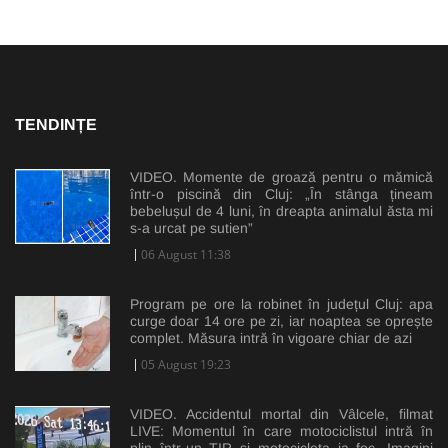
TENDINȚE
VIDEO. Momente de groază pentru o mămică
într-o piscină din Cluj: „În stânga țineam
bebelușul de 4 luni, în dreapta animalul ăsta mi
s-a urcat pe sutien”
06 August 11:38
Program pe ore la robinet în județul Cluj: apa
curge doar 14 ore pe zi, iar noaptea se oprește
complet. Măsura intră în vigoare chiar de azi
05 August 19:23
VIDEO. Accidentul mortal din Vâlcele, filmat
LIVE: Momentul în care motociclistul intră în
plin într-un TIR și motocicleta ia foc. Imagini