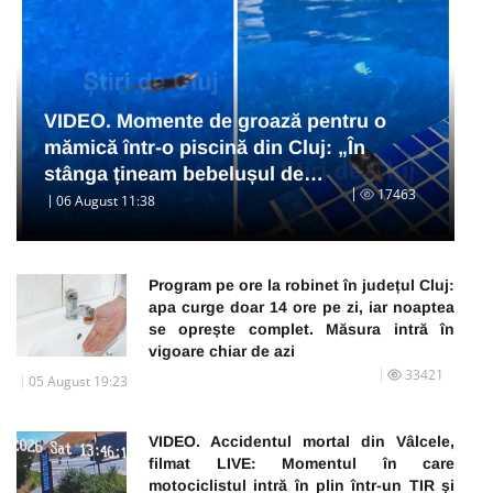
VIDEO. Momente de groază pentru o
mămică într-o piscină din Cluj: „În
stânga țineam bebelușul de…
17463
06 August 11:38
Program pe ore la robinet în județul Cluj:
apa curge doar 14 ore pe zi, iar noaptea
se oprește complet. Măsura intră în
vigoare chiar de azi
33421
05 August 19:23
VIDEO. Accidentul mortal din Vâlcele,
filmat LIVE: Momentul în care
motociclistul intră în plin într-un TIR și