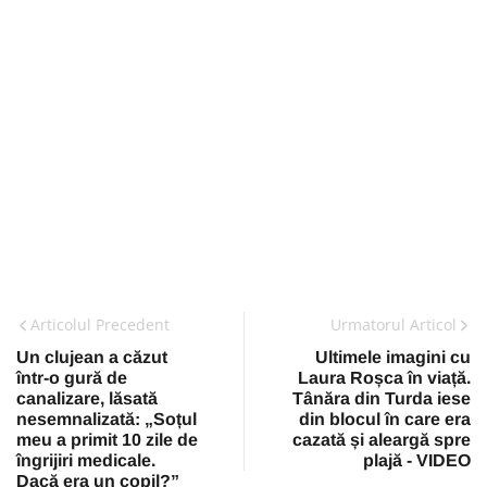
Articolul Precedent
Urmatorul Articol
Un clujean a căzut
Ultimele imagini cu
într-o gură de
Laura Roșca în viață.
canalizare, lăsată
Tânăra din Turda iese
nesemnalizată: „Soțul
din blocul în care era
meu a primit 10 zile de
cazată și aleargă spre
îngrijiri medicale.
plajă - VIDEO
Dacă era un copil?”