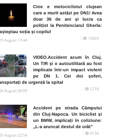
Cine e motociclistul clujean
care a murit astăzi pe DN1! Avea
doar 36 de ani și lucra ca
polițist la Penitenciarul Gherla:
 așteptau soția și copilul
12603
05 August 17:44
VIDEO.Accident acum în Cluj.
Un TIR și o autoutilitară au fost
implicate într-un impact violent
pe DN 1. Cei doi șoferi,
ansportați de urgență la spital
2718
06 August 08:09
Accident pe strada Câmpului
din Cluj-Napoca. Un biciclist și
un BMW, implicați în coliziune:
„L-a aruncat destul de urât”
4134
05 August 22:54