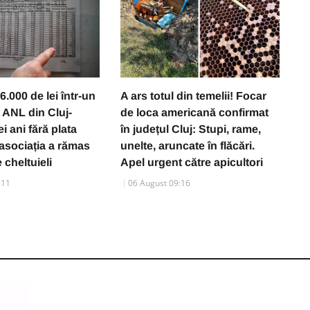
6.000 de lei într-un
A ars totul din temelii! Focar
S
 ANL din Cluj-
de loca americană confirmat
pu
i ani fără plata
în județul Cluj: Stupi, rame,
2
, asociația a rămas
unelte, aruncate în flăcări.
p
 cheltuieli
Apel urgent către apicultori
s
:11
06 August 09:16