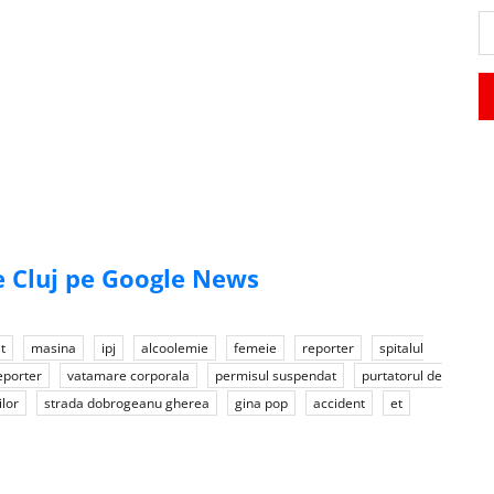
de Cluj pe Google News
t
masina
ipj
alcoolemie
femeie
reporter
spitalul
reporter
vatamare corporala
permisul suspendat
purtatorul de
ilor
strada dobrogeanu gherea
gina pop
accident
et