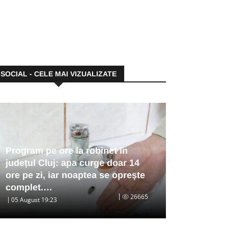
SOCIAL - CELE MAI VIZUALIZATE
Program pe ore la robinet în
județul Cluj: apa curge doar 14
ore pe zi, iar noaptea se oprește
complet.…
26665
05 August 19:23