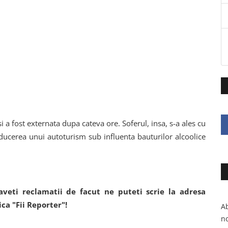
i a fost externata dupa cateva ore. Soferul, insa, s-a ales cu
ucerea unui autoturism sub influenta bauturilor alcoolice
veti reclamatii de facut ne puteti scrie la adresa
ica "Fii Reporter"!
Ab
no