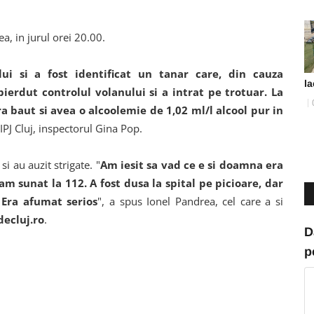
, in jurul orei 20.00.
ului si a fost identificat un tanar care, din cauza
la
pierdut controlul volanului si a intrat pe trotuar. La
ra baut si avea o alcoolemie de 1,02 ml/l alcool pur in
 IPJ Cluj, inspectorul Gina Pop.
i au auzit strigate. "
Am iesit sa vad ce e si doamna era
am sunat la 112. A fost dusa la spital pe picioare, dar
 Era afumat serios
", a spus Ionel Pandrea, cel care a si
decluj.ro
.
D
p