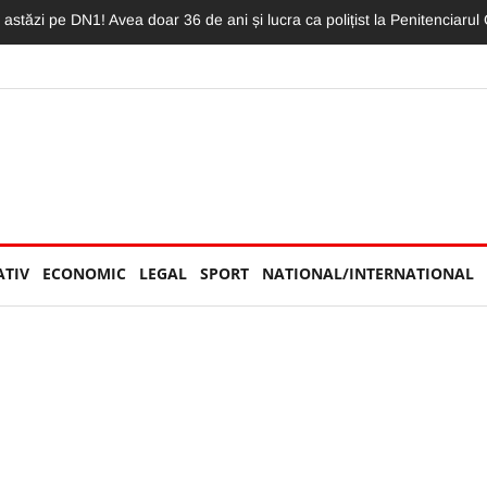
autoutilitară au fost implicate într-un impact violent pe DN 1. Cei doi ș
ATIV
ECONOMIC
LEGAL
SPORT
NATIONAL/INTERNATIONAL