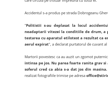
care circula pe trotuar impreuna cu sotul ei.
Accidentul s-a produs pe strada Dobrogeanu Gherea
"
Politistii s-au deplasat la locul accident
neadaptarii vitezei la conditiile de drum, a 
testarea cu aparatul etilotest a rezultat ca e
aerul expirat
", a declarat purtatorul de cuvant al
Martorii povestesc ca au auzit un zgomot puternic s
intinsa pe jos. Nu parea foarte ranita grav si 
soferul cred ca abia s-a dat jos din masina.
realizat fotografiile trimise pe adresa
office@stiri