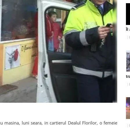
Îl
tr
u masina, luni seara, in cartierul Dealul Florilor, o femeie