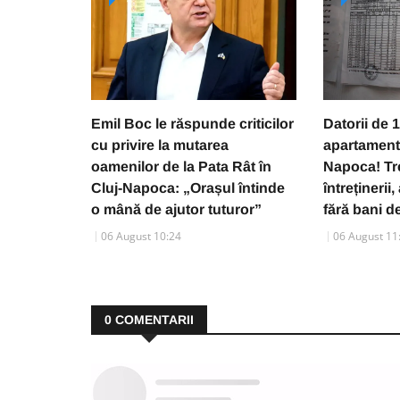
Emil Boc le răspunde criticilor
Datorii de 1
cu privire la mutarea
apartament
oamenilor de la Pata Rât în
Napoca! Tre
Cluj-Napoca: „Orașul întinde
întreținerii
o mână de ajutor tuturor”
fără bani de
06 August 10:24
06 August 11
0
COMENTARII