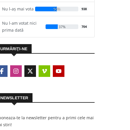
Nu l-aș mai vota
50%
938
Nu l-am votat nici
37%
704
prima dată
URMĂRIŢI-NE
NEWSLETTER
oneaza-te la newsletter pentru a primi cele mai
i stiri!