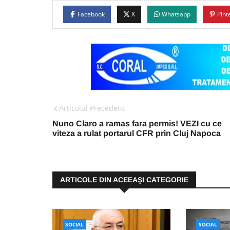
Facebook
X
Whatsapp
Pint
Articolul Precedent
Nuno Claro a ramas fara permis! VEZI cu ce
viteza a rulat portarul CFR prin Cluj Napoca
ARTICOLE DIN ACEEAŞI CATEGORIE
SOCIAL
SOCIAL