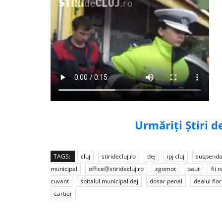
Urmăriți Știri 
TAGS:
cluj
stiridecluj.ro
dej
ipj cluj
suspenda
municipal
office@stiridecluj.ro
zgomot
baut
fii 
cuvant
spitalul municipal dej
dosar penal
dealul flor
cartier