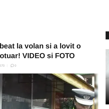
eat la volan si a lovit o
trotuar! VIDEO si FOTO
570
0