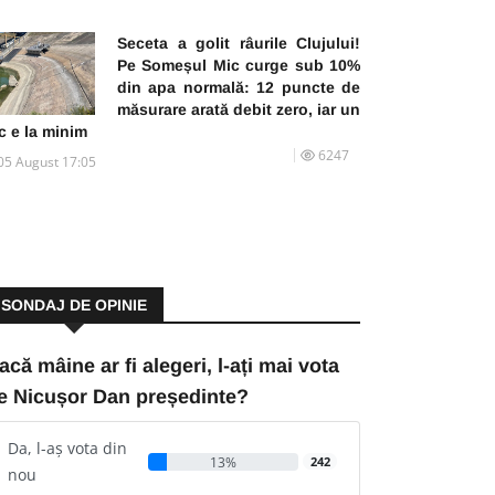
Seceta a golit râurile Clujului!
Pe Someșul Mic curge sub 10%
din apa normală: 12 puncte de
măsurare arată debit zero, iar un
c e la minim
6247
05 August 17:05
SONDAJ DE OPINIE
acă mâine ar fi alegeri, l-ați mai vota
e Nicușor Dan președinte?
Da, l-aș vota din
13%
242
nou