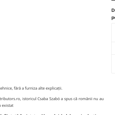
D
p
ice, fără a furniza alte explicații.
tributors.ro, istoricul Csaba Szabó a spus că românii nu au
 existat