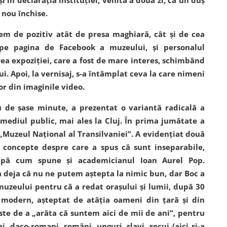
n nou închise.
rem de pozitiv atât de presa maghiară, cât și de cea
pe pagina de Facebook a muzeului, și personalul
ea expoziției, care a fost de mare interes, schimbând
i. Apoi, la vernisaj, s-a întâmplat ceva la care nimeni
or din imaginile video.
ău de șase minute, a prezentat o variantă radicală a
 mediul public, mai ales la Cluj. În prima jumătate a
„Muzeul Național al Transilvaniei”. A evidențiat două
ă concepte despre care a spus că sunt inseparabile,
după cum spune și academicianul Ioan Aurel Pop.
deja că nu ne putem aștepta la nimic bun, dar Boc a
muzeului pentru că a redat orașului și lumii, după 30
i modern, așteptat de atâția oameni din țară și din
este de a „arăta că suntem aici de mii de ani”, pentru
i, daco-romani, români, unguri, slavi, secui (aici și-a