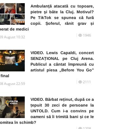
Ambulanţă atacată cu topoare,
pietre şi bâte la Cluj. Motivul?
Pe TikTok se spunea că fură
copii. Șoferul, rănit grav și
perat de medici
1946
09 August 10:32
VIDEO. Lewis Capaldi, concert
SENZAȚIONAL pe Cluj Arena.
Publicul a cântat împreună cu
artistul piesa „Before You Go”
 final
2111
08 August 22:59
VIDEO. Bărbat reținut, după ce a
țepuit 30 zeci de persoane la
UNTOLD. Cum i-a convins pe
oameni să îi trimită bani și ce le
romitea în schimb?
1208