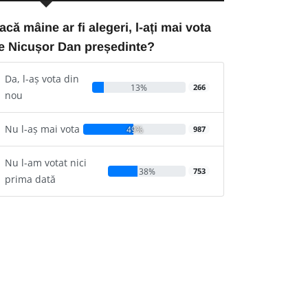
acă mâine ar fi alegeri, l-ați mai vota
e Nicușor Dan președinte?
Da, l-aș vota din
13%
266
nou
Nu l-aș mai vota
49%
987
Nu l-am votat nici
38%
753
prima dată