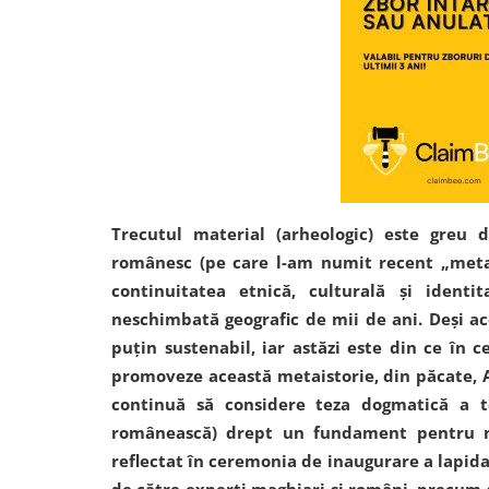
Trecutul material (arheologic) este greu 
românesc (pe care l-am numit recent „metais
continuitatea etnică, culturală și identi
neschimbată geografic de mii de ani. Deși ac
puțin sustenabil, iar astăzi este din ce în c
promoveze această metaistorie, din păcate, 
continuă să considere teza dogmatică a te
românească) drept un fundament pentru na
reflectat în ceremonia de inaugurare a lapidar
de către experți maghiari și români, precum și