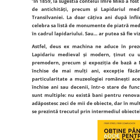
”
În 1859, la sugestia contelui Imre Mikó a fost
de antichități, precum și Lapidariul med
Transilvaniei. La doar câțiva ani după înfii
celebra sa listă de monumente de piatră medie
în cadrul lapidariului. Sau… ar putea să fie viz
Astfel, deus ex machina ne aduce în preze
Lapidariu medieval și modern, ținut cu uș
premodern, precum și expoziția de bază a M
închise de mai mulți ani, excepție făcâ
particularitate a muzeologiei românești ace
închise ani sau decenii, într-o stare de func
sunt multiple: nu există bani pentru renov
adăpostesc zeci de mii de obiecte, dar în mul
se prezintă trecutul prin intermediul obiecte