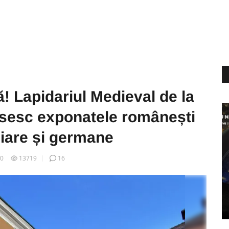
! Lapidariul Medieval de la
ipsesc exponatele românești
iare și germane
30
13719
16