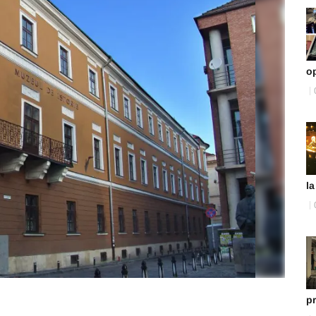
o
la
p