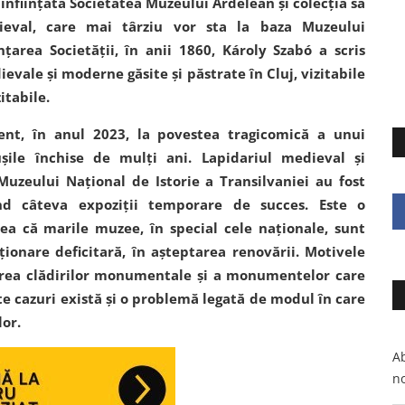
 înființată Societatea Muzeului Ardelean și colecția sa
ieval, care mai târziu vor sta la baza Muzeului
nțarea Societății, în anii 1860, Károly Szabó a scris
vale și moderne găsite și păstrate în Cluj, vizitabile
itabile.
nt, în anul 2023, la povestea tragicomică a unui
ile închise de mulți ani. Lapidariul medieval și
uzeului Național de Istorie a Transilvaniei au fost
nd câteva expoziții temporare de succes. Este o
ea că marile muzee, în special cele naționale, sunt
ționare deficitară, în așteptarea renovării. Motivele
area clădirilor monumentale și a monumentelor care
te cazuri există și o problemă legată de modul în care
lor.
Ab
no