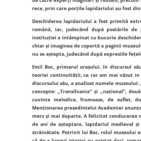
rece, prin care porțile lapidariului au fost di
Deschiderea lapidariului a fost primită ext
română, iar, judecând după postările de 
instituției a întâmpinat cu bucurie deschider
chiar și imaginea de copertă a paginii muzeulu
nu se aștepta, judecând după expresiile fețel
Emil Boc, primarul orașului, în discursul s
teoriei continuității, ce rar am mai văzut in
discursului său, a analizat numele muzeului: 
concepte: „Transilvania” și „național”, dou
cuvinte melodice, frumoase, de suflet, 
Menționarea președintelui Academiei anunța 
mers și mai departe. A felicitat conducerea 
de ani de așteptare, lapidariul medieval ș
străinătate. Potrivit lui Boc, rolul muzeului 
că de-a lungul istoriei au existat daci, roman