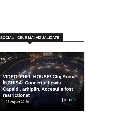
SOCIAL - CELE MAI VIZUALIZATE
VIDEO. FULL HOUSE! Cluj Arena
ÎNCHISĂ: Concertul Lewis
Capaldi, arhiplin. Accesul a fost
restricționat
3939
08 August 22:20