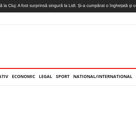
 Concertul Lewis Capaldi, arhiplin. Accesul a fost restricționat
ATIV
ECONOMIC
LEGAL
SPORT
NATIONAL/INTERNATIONAL