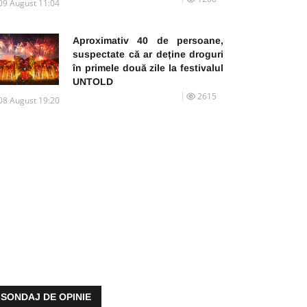
09 August 11:04
Aproximativ 40 de persoane,
suspectate că ar deține droguri
în primele două zile la festivalul
UNTOLD
2615
08 August 19:20
SONDAJ DE OPINIE