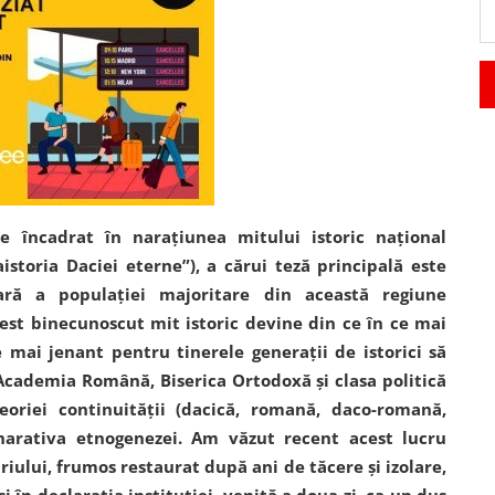
de încadrat în narațiunea mitului istoric național
toria Daciei eterne”), a cărui teză principală este
tară a populației majoritare din această regiune
est binecunoscut mit istoric devine din ce în ce mai
e mai jenant pentru tinerele generații de istorici să
Academia Română, Biserica Ortodoxă și clasa politică
oriei continuității (dacică, romană, daco-romană,
rativa etnogenezei. Am văzut recent acest lucru
iului, frumos restaurat după ani de tăcere și izolare,
 în declarația instituției, venită a doua zi, ca un duș