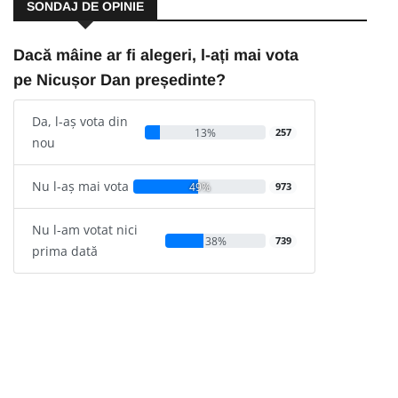
SONDAJ DE OPINIE
Dacă mâine ar fi alegeri, l-ați mai vota
pe Nicușor Dan președinte?
Da, l-aș vota din
13%
257
nou
Nu l-aș mai vota
49%
973
Nu l-am votat nici
38%
739
prima dată