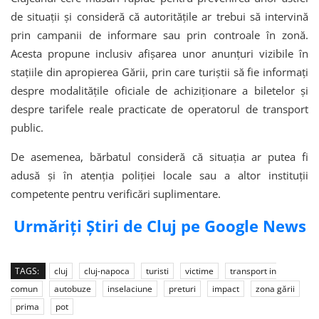
de situații și consideră că autoritățile ar trebui să intervină
prin campanii de informare sau prin controale în zonă.
Acesta propune inclusiv afișarea unor anunțuri vizibile în
stațiile din apropierea Gării, prin care turiștii să fie informați
despre modalitățile oficiale de achiziționare a biletelor și
despre tarifele reale practicate de operatorul de transport
public.
De asemenea, bărbatul consideră că situația ar putea fi
adusă și în atenția poliției locale sau a altor instituții
competente pentru verificări suplimentare.
Urmăriți Știri de Cluj pe Google News
TAGS:
cluj
cluj-napoca
turisti
victime
transport in
comun
autobuze
inselaciune
preturi
impact
zona gării
prima
pot