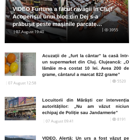
VIDEO Furtuna a făcut ravagii în Cluj!
Acoperișul unui bloc din Dej s-a
prăbușit peste mașinile parcate…
3955
07 August 19:40
Acuzații de „furt la cântar” la casă într-
un supermarket din Cluj. Clujeancă: „O
lămâie m-a costat 10 lei. Avea 200 de
grame, cântarul a marcat 822 grame”
5520
07 August 12:58
Locuitorii din Mărăști cer intervenția
autorităților: „Nu am văzut niciun
echipaj de Poliție sau Jandarmerie”
8191
07 August 09:41
VIDEO. Alertă: Un urs a fost văzut pe