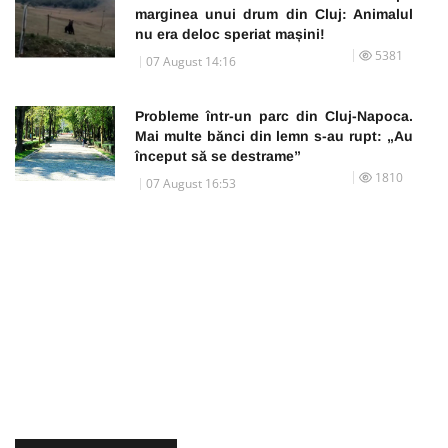
marginea unui drum din Cluj: Animalul
nu era deloc speriat mașini!
5381
07 August 14:16
Probleme într-un parc din Cluj-Napoca.
Mai multe bănci din lemn s-au rupt: „Au
început să se destrame”
1810
07 August 16:53