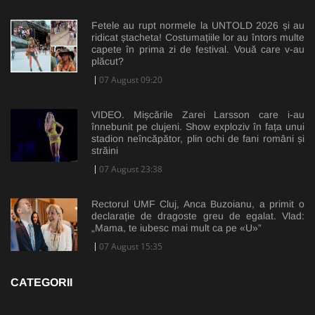
Fetele au rupt normele la UNTOLD 2026 și au
ridicat ștacheta! Costumațiile lor au întors multe
capete în prima zi de festival. Vouă care v-au
plăcut?
07 August 09:20
VIDEO. Mișcările Zarei Larsson care i-au
înnebunit pe clujeni. Show exploziv în fața unui
stadion neîncăpător, plin ochi de fani români și
străini
07 August 23:38
Rectorul UMF Cluj, Anca Buzoianu, a primit o
declarație de dragoste greu de egalat. Vlad:
„Mama, te iubesc mai mult ca pe «U»”
07 August 15:35
CATEGORII