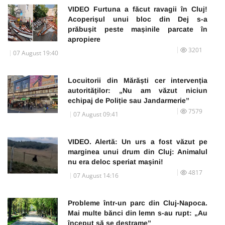
VIDEO Furtuna a făcut ravagii în Cluj!
Acoperișul unui bloc din Dej s-a
prăbușit peste mașinile parcate în
apropiere
3201
07 August 19:40
Locuitorii din Mărăști cer intervenția
autorităților: „Nu am văzut niciun
echipaj de Poliție sau Jandarmerie”
7579
07 August 09:41
VIDEO. Alertă: Un urs a fost văzut pe
marginea unui drum din Cluj: Animalul
nu era deloc speriat mașini!
4817
07 August 14:16
Probleme într-un parc din Cluj-Napoca.
Mai multe bănci din lemn s-au rupt: „Au
început să se destrame”