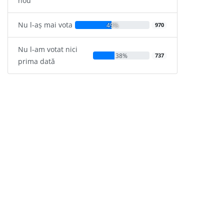
nou
Nu l-aș mai vota
49%
970
Nu l-am votat nici
38%
737
prima dată