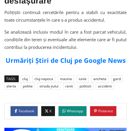
desfășurare
Polițiștii continuă cercetările pentru a stabili cu exactitate
toate circumstanțele în care s-a produs accidentul.
Se analizează inclusiv modul în care a fost parcat vehiculul,
condițiile din teren și eventuale alte elemente care ar fi putut
contribui la producerea incidentului.
Urmăriți Știri de Cluj pe Google News
TAGS:
cluj
cluj-napoca
masina
iunie
ancheta
gard
alerta
politie
strada jiului
ranit
politisti
accident
Facebook
X
Whatsapp
Pinterest