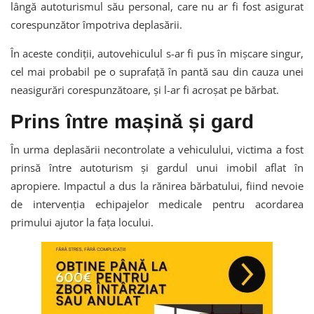
lângă autoturismul său personal, care nu ar fi fost asigurat
corespunzător împotriva deplasării.
În aceste condiții, autovehiculul s-ar fi pus în mișcare singur,
cel mai probabil pe o suprafață în pantă sau din cauza unei
neasigurări corespunzătoare, și l-ar fi acroșat pe bărbat.
Prins între mașină și gard
În urma deplasării necontrolate a vehiculului, victima a fost
prinsă între autoturism și gardul unui imobil aflat în
apropiere. Impactul a dus la rănirea bărbatului, fiind nevoie
de intervenția echipajelor medicale pentru acordarea
primului ajutor la fața locului.