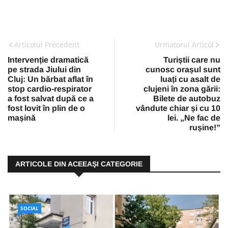
Articolul Precedent
Urmatorul Articol
Intervenție dramatică
Turiștii care nu
pe strada Jiului din
cunosc orașul sunt
Cluj: Un bărbat aflat în
luați cu asalt de
stop cardio-respirator
clujeni în zona gării:
a fost salvat după ce a
Bilete de autobuz
fost lovit în plin de o
vândute chiar și cu 10
mașină
lei. „Ne fac de
rușine!”
ARTICOLE DIN ACEEAŞI CATEGORIE
SOCIAL