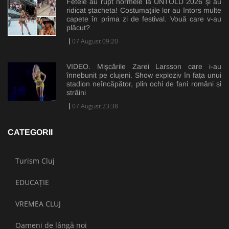
Fetele au rupt normele la UNTOLD 2026 și au
ridicat ștacheta! Costumațiile lor au întors multe
capete în prima zi de festival. Vouă care v-au
plăcut?
07 August 09:20
VIDEO. Mișcările Zarei Larsson care i-au
înnebunit pe clujeni. Show exploziv în fața unui
stadion neîncăpător, plin ochi de fani români și
străini
07 August 23:38
CATEGORII
Turism Cluj
EDUCAȚIE
VREMEA CLUJ
Oameni de lângă noi