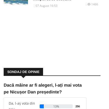
1466
07 August 16:53
SONDAJ DE OPINIE
Dacă mâine ar fi alegeri, l-ați mai vota
pe Nicușor Dan președinte?
Da, l-aș vota din
13%
256