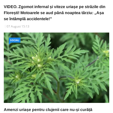
VIDEO. Zgomot infernal și viteze uriașe pe străzile din
Florești! Motoarele se aud până noaptea târziu: „Așa
se întâmplă accidentele!”
07 August 15:13
SOCIAL
Amenzi uriașe pentru clujenii care nu-și curăță