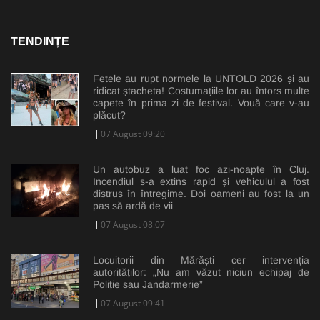
TENDINȚE
Fetele au rupt normele la UNTOLD 2026 și au
ridicat ștacheta! Costumațiile lor au întors multe
capete în prima zi de festival. Vouă care v-au
plăcut?
07 August 09:20
Un autobuz a luat foc azi-noapte în Cluj.
Incendiul s-a extins rapid și vehiculul a fost
distrus în întregime. Doi oameni au fost la un
pas să ardă de vii
07 August 08:07
Locuitorii din Mărăști cer intervenția
autorităților: „Nu am văzut niciun echipaj de
Poliție sau Jandarmerie”
07 August 09:41