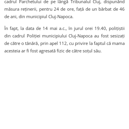
cadrul Parchetului de pe lângă Tribunalul Cluj, dispunând
măsura reținerii, pentru 24 de ore, față de un bărbat de 46
de ani, din municipiul Cluj-Napoca.
În fapt, la data de 14 mai a.c., în jurul orei 19.40, polițiștii
din cadrul Poliției municipiului Cluj-Napoca au fost sesizați
de către o tânără, prin apel 112, cu privire la faptul că mama
acesteia ar fi fost agresată fizic de către soțul său.