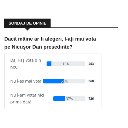
SONDAJ DE OPINIE
Dacă mâine ar fi alegeri, l-ați mai vota
pe Nicușor Dan președinte?
Da, l-aș vota din
13%
253
nou
Nu l-aș mai vota
50%
960
Nu l-am votat nici
37%
726
prima dată