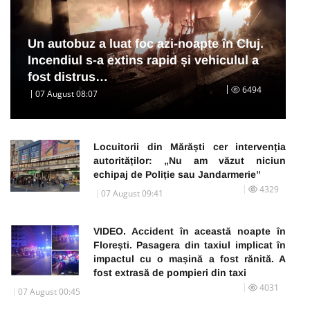
Un autobuz a luat foc azi-noapte în Cluj.
Incendiul s-a extins rapid și vehiculul a
fost distrus…
6494
07 August 08:07
Locuitorii din Mărăști cer intervenția
autorităților: „Nu am văzut niciun
echipaj de Poliție sau Jandarmerie”
4329
07 August 09:41
VIDEO. Accident în această noapte în
Florești. Pasagera din taxiul implicat în
impactul cu o mașină a fost rănită. A
fost extrasă de pompieri din taxi
4031
07 August 00:45