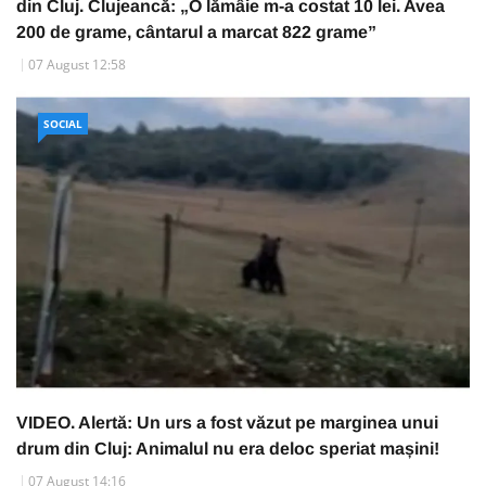
din Cluj. Clujeancă: „O lămâie m-a costat 10 lei. Avea
200 de grame, cântarul a marcat 822 grame”
07 August 12:58
SOCIAL
VIDEO. Alertă: Un urs a fost văzut pe marginea unui
drum din Cluj: Animalul nu era deloc speriat mașini!
07 August 14:16