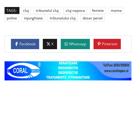
TAGS:
cluj
tribunalul cluj
cluj-napoca
femeie
mama
politie
injunghiata
tribunalului cluj
dosar penal
Facebook
X
Whatsapp
Pinterest