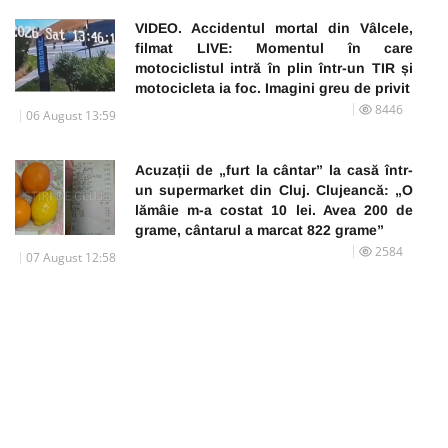
VIDEO. Accidentul mortal din Vâlcele,
filmat LIVE: Momentul în care
motociclistul intră în plin într-un TIR și
motocicleta ia foc. Imagini greu de privit
8446
06 August 13:59
Acuzații de „furt la cântar” la casă într-
un supermarket din Cluj. Clujeancă: „O
lămâie m-a costat 10 lei. Avea 200 de
grame, cântarul a marcat 822 grame”
2584
07 August 12:58