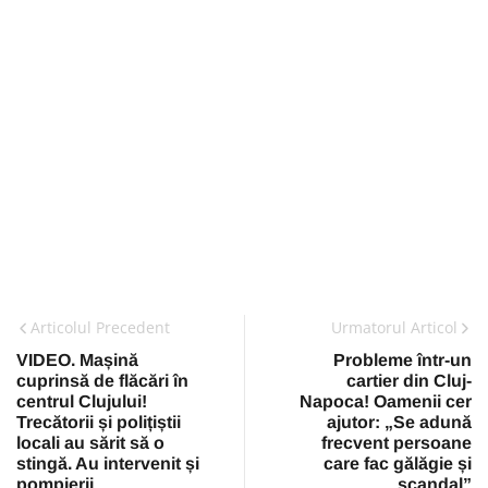
Articolul Precedent
Urmatorul Articol
VIDEO. Mașină
Probleme într-un
cuprinsă de flăcări în
cartier din Cluj-
centrul Clujului!
Napoca! Oamenii cer
Trecătorii și polițiștii
ajutor: „Se adună
locali au sărit să o
frecvent persoane
stingă. Au intervenit și
care fac gălăgie și
pompierii
scandal”