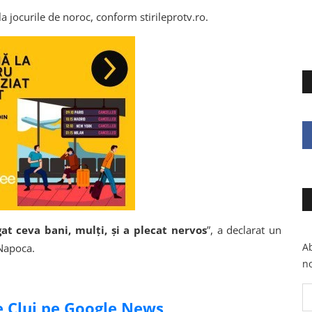
la jocurile de noroc, conform stirileprotv.ro.
gat ceva bani, mulți, și a plecat nervos
”, a declarat un
Ab
-Napoca.
no
de Cluj pe Google News