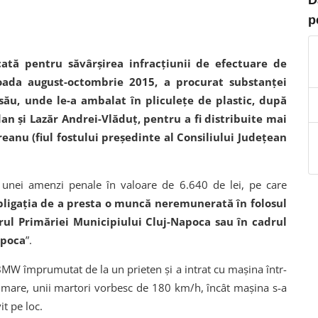
p
cată pentru săvârșirea infracțiunii de efectuare de
ioada august-octombrie 2015, a procurat substanței
 său, unde le-a ambalat în pliculețe de plastic, după
gdan și Lazăr Andrei-Vlăduț, pentru a fi distribuite mai
anu (fiul fostului președinte al Consiliului Județean
unei amenzi penale în valoare de 6.640 de lei, pe care
bligaţia de a presta o muncă neremunerată în folosul
rul Primăriei Municipiului Cluj-Napoca sau în cadrul
apoca
”.
W împrumutat de la un prieten și a intrat cu mașina într-
de mare, unii martori vorbesc de 180 km/h, încât mașina s-a
it pe loc.