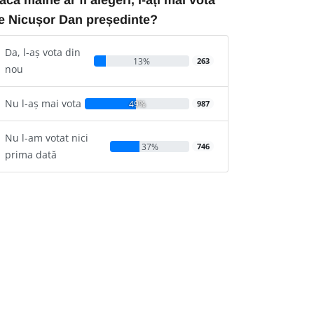
e Nicușor Dan președinte?
Da, l-aș vota din
13%
263
nou
Nu l-aș mai vota
49%
987
Nu l-am votat nici
37%
746
prima dată