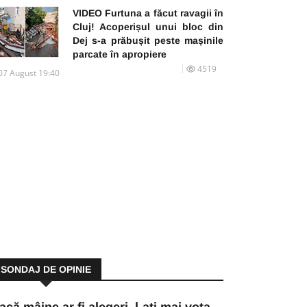
VIDEO Furtuna a făcut ravagii în
Cluj! Acoperișul unui bloc din
Dej s-a prăbușit peste mașinile
parcate în apropiere
4519
07 August 19:40
SONDAJ DE OPINIE
acă mâine ar fi alegeri, l-ați mai vota