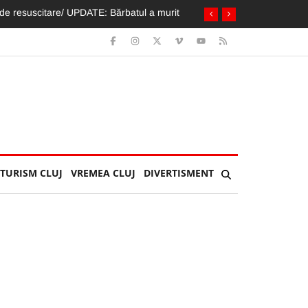
 apă. Ca tot omul, vorba aia :)
TURISM CLUJ
VREMEA CLUJ
DIVERTISMENT