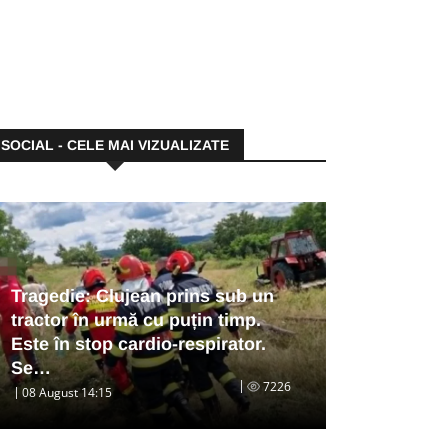
SOCIAL - CELE MAI VIZUALIZATE
Tragedie: Clujean prins sub un
tractor în urmă cu puțin timp.
Este în stop cardio-respirator.
Se…
7226
08 August 14:15