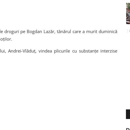
c de droguri pe Bogdan Lazăr, tânărul care a murit duminică
oților.
lui, Andrei-Vlăduț, vindea plicurile cu substanțe interzise
D