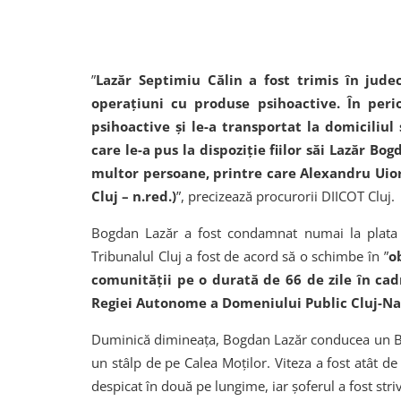
”
Lazăr Septimiu Călin a fost trimis în jude
operațiuni cu produse psihoactive. În per
psihoactive și le-a transportat la domiciliul
care le-a pus la dispoziție fiilor săi Lazăr Bo
multor persoane, printre care Alexandru Uiore
Cluj – n.red.)
”, precizează procurorii DIICOT Cluj.
Bogdan Lazăr a fost condamnat numai la plata 
Tribunalul Cluj a fost de acord să o schimbe în ”
o
comunităţii pe o durată de 66 de zile în cad
Regiei Autonome a Domeniului Public Cluj-N
Duminică dimineața, Bogdan Lazăr conducea un BM
un stâlp de pe Calea Moților. Viteza a fost atât 
despicat în două pe lungime, iar șoferul a fost striv