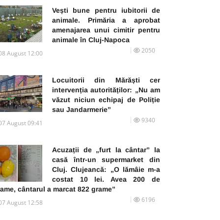
Vești bune pentru iubitorii de
animale. Primăria a aprobat
amenajarea unui cimitir pentru
animale în Cluj-Napoca
2050
08 August 12:00
Locuitorii din Mărăști cer
intervenția autorităților: „Nu am
văzut niciun echipaj de Poliție
sau Jandarmerie”
9340
07 August 09:41
Acuzații de „furt la cântar” la
casă într-un supermarket din
Cluj. Clujeancă: „O lămâie m-a
costat 10 lei. Avea 200 de
rame, cântarul a marcat 822 grame”
6196
07 August 12:58