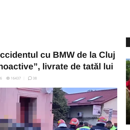
accidentul cu BMW de la Cluj
active”, livrate de tatăl lui
26
16437
38