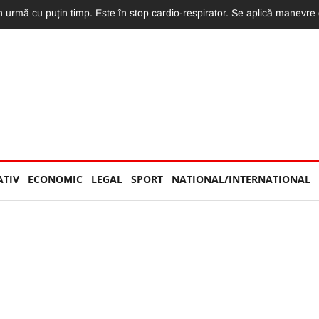
la Cluj: A fost surprinsă singură la Lidl. Și-a cumpărat o înghețată și o
ATIV
ECONOMIC
LEGAL
SPORT
NATIONAL/INTERNATIONAL