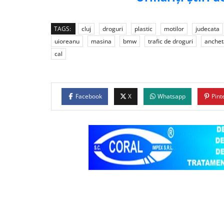
TAGS:
cluj
droguri
plastic
motilor
judecata
uioreanu
masina
bmw
trafic de droguri
anchet
cal
Facebook
X
Whatsapp
Pint