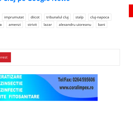
imprumutat
diicot
tribunalul cluj
stalp
cluj-napoca
a
amenzi
strivit
lazar
alexandru uioreanu
bani
erest