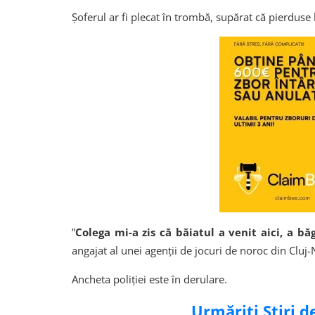
Șoferul ar fi plecat în trombă, supărat că pierduse 
”
Colega mi-a zis că băiatul a venit aici, a bă
angajat al unei agenții de jocuri de noroc din Cluj
Ancheta poliției este în derulare.
Urmăriți Știri 