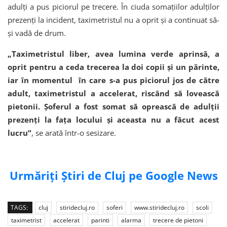
adulți a pus piciorul pe trecere. În ciuda somațiilor adulților
prezenți la incident, taximetristul nu a oprit și a continuat să-
și vadă de drum.
„Taximetristul liber, avea lumina verde aprinsă, a
oprit pentru a ceda trecerea la doi copii și un părinte,
iar în momentul în care s-a pus piciorul jos de către
adult, taximetristul a accelerat, riscând să lovească
pietonii. Șoferul a fost somat să oprească de adulții
prezenți la fața locului și aceasta nu a făcut acest
lucru”
, se arată într-o sesizare.
Urmăriți Știri de Cluj pe Google News
TAGS:
cluj
stiridecluj.ro
soferi
www.stiridecluj.ro
scoli
taximetrist
accelerat
parinti
alarma
trecere de pietoni