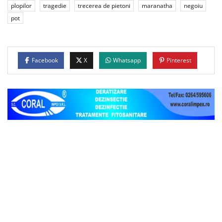
plopilor
tragedie
trecerea de pietoni
maranatha
negoiu
pot
Facebook
X
Whatsapp
Pinterest