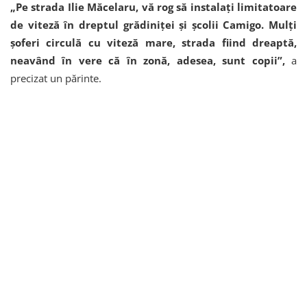
„Pe strada Ilie Măcelaru, vă rog să instalați limitatoare
de viteză în dreptul grădiniței și școlii Camigo. Mulți
șoferi circulă cu viteză mare, strada fiind dreaptă,
neavând în vere că în zonă, adesea, sunt copii”,
a
precizat un părinte.