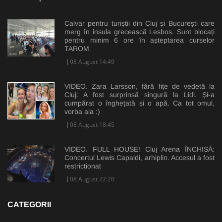
Calvar pentru turiștii din Cluj și București care
merg în insula grecească Lesbos. Sunt blocați
pentru minim 6 ore în așteptarea curselor
TAROM
08 August 14:49
VIDEO. Zara Larsson, fără fițe de vedetă la
Cluj: A fost surprinsă singură la Lidl. Și-a
cumpărat o înghețată și o apă. Ca tot omul,
vorba aia :)
08 August 18:45
VIDEO. FULL HOUSE! Cluj Arena ÎNCHISĂ:
Concertul Lewis Capaldi, arhiplin. Accesul a fost
restricționat
08 August 22:20
CATEGORII