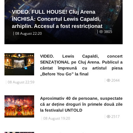
VIDEO. FULL HOUSE! Cluj Arena
ÎNCHISĂ: Concertul Lewis Capaldi,
arhiplin. Accesul a fost restricționat
3805
08 August 22:20
VIDEO. Lewis Capaldi, concert
SENZAȚIONAL pe Cluj Arena. Publicul a
cântat împreună cu artistul piesa
„Before You Go” la final
2044
08 August 22:59
Aproximativ 40 de persoane, suspectate
că ar deține droguri în primele două zile
la festivalul UNTOLD
2517
08 August 19:20