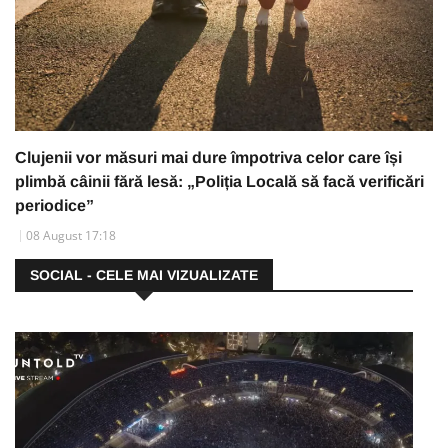
Clujenii vor măsuri mai dure împotriva celor care își
plimbă câinii fără lesă: „Poliția Locală să facă verificări
periodice”
08 August 17:18
SOCIAL - CELE MAI VIZUALIZATE