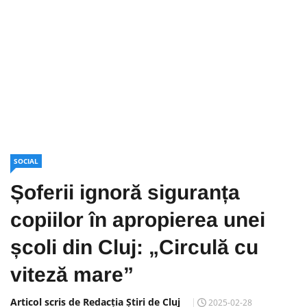
SOCIAL
Șoferii ignoră siguranța
copiilor în apropierea unei
școli din Cluj: „Circulă cu
viteză mare”
Articol scris de Redacția Știri de Cluj
2025-02-28