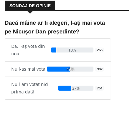
SONDAJ DE OPINIE
Dacă mâine ar fi alegeri, l-ați mai vota
pe Nicușor Dan președinte?
Da, l-aș vota din
13%
265
nou
Nu l-aș mai vota
49%
987
Nu l-am votat nici
37%
751
prima dată