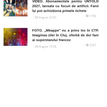
VIDEO. Abonamentele pentru UNTOLD
2027, lansate cu focuri de artificii. Fanii
își pot achiziționa primele tichete
1760
08 August 22:02
FOTO. „Mbappe” nu a prins loc în CTP.
Imaginea zilei în Cluj, oferită de doi fani
ai superstarului francez
2267
08 August 15:56